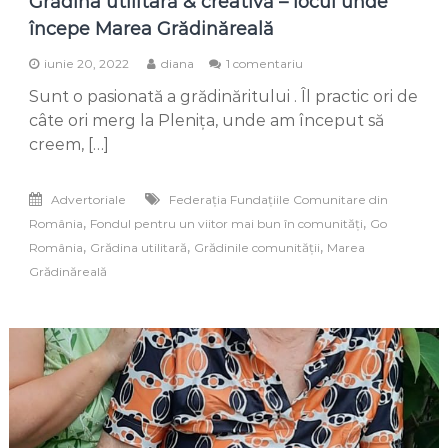
Grădina utilitară & creativă – locul unde
începe Marea Grădinăreală
la
iunie 20, 2022
diana
1 comentariu
Grădina
Sunt o pasionată a grădinăritului . Îl practic ori de
utilitară
&
câte ori merg la Plenița, unde am început să
creativă
creem, […]
–
locul
unde
Advertoriale
Federaţia Fundaţiile Comunitare din
începe
,
,
România
Fondul pentru un viitor mai bun în comunități
Go
Marea
Grădinăreală
,
,
,
România
Grădina utilitară
Grădinile comunității
Marea
Grădinăreală