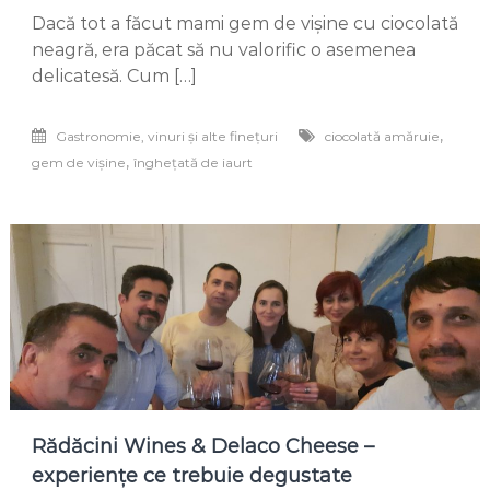
Înghețată
Dacă tot a făcut mami gem de vișine cu ciocolată
de
iaurt
neagră, era păcat să nu valorific o asemenea
cu
delicatesă. Cum […]
vișine
și
fulgi
,
Gastronomie, vinuri și alte finețuri
ciocolată amăruie
de
,
gem de vișine
înghețată de iaurt
ciocolată
amăruie
Rădăcini Wines & Delaco Cheese –
experiențe ce trebuie degustate