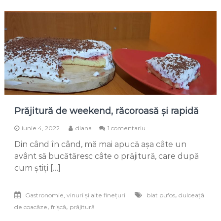
de
IT
are
soluția
Prăjitură de weekend, răcoroasă și rapidă
la
iunie 4, 2022
diana
1 comentariu
Prăjitură
Din când în când, mă mai apucă așa câte un
de
weekend,
avânt să bucătăresc câte o prăjitură, care după
răcoroasă
cum știți […]
și
rapidă
,
Gastronomie, vinuri și alte finețuri
blat pufos
dulceață
,
,
de coacăze
frișcă
prăjitură