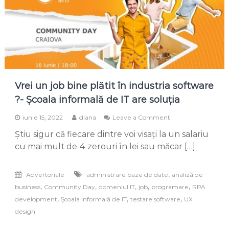
Vrei un job bine plătit în industria software
?- Școala informală de IT are soluția
on
iunie 15, 2022
diana
Leave a Comment
Vrei
Știu sigur că fiecare dintre voi visați la un salariu
un
job
cu mai mult de 4 zerouri în lei sau măcar […]
bine
plătit
în
,
Advertoriale
administrare baze de date
analiză de
industria
,
,
,
,
,
business
Community Day
domeniul IT
job
programare
RPA
software
,
,
,
development
Școala informală de IT
testare software
UX
?
-
design
Școala
informală