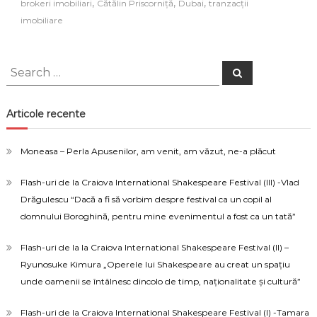
,
,
,
brokeri imobiliari
Cătălin Priscorniță
Dubai
tranzacții
reușită
imobiliare
Search
Search
for:
Articole recente
Moneasa – Perla Apusenilor, am venit, am văzut, ne-a plăcut
Flash-uri de la Craiova International Shakespeare Festival (III) -Vlad
Drăgulescu “Dacă a fi să vorbim despre festival ca un copil al
domnului Boroghină, pentru mine evenimentul a fost ca un tată”
Flash-uri de la la Craiova International Shakespeare Festival (II) –
Ryunosuke Kimura „Operele lui Shakespeare au creat un spațiu
unde oamenii se întâlnesc dincolo de timp, naționalitate și cultură”
Flash-uri de la Craiova International Shakespeare Festival (I) -Tamara