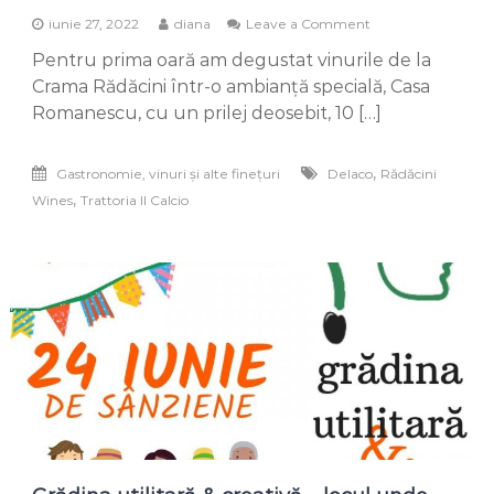
on
iunie 27, 2022
diana
Leave a Comment
Rădăcini
Pentru prima oară am degustat vinurile de la
Wines
&
Crama Rădăcini într-o ambianță specială, Casa
Delaco
Romanescu, cu un prilej deosebit, 10 […]
Cheese
–
experiențe
,
Gastronomie, vinuri și alte finețuri
Delaco
Rădăcini
ce
,
Wines
Trattoria Il Calcio
trebuie
degustate