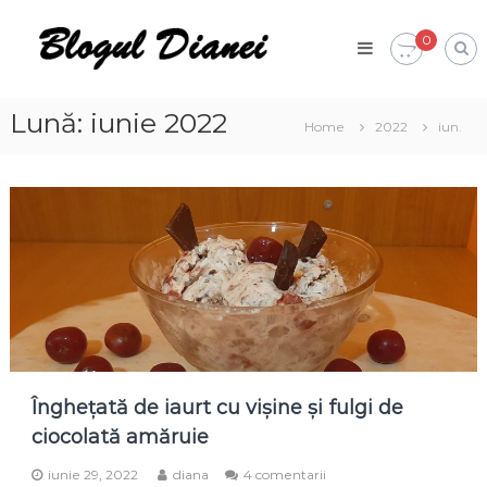
Skip
Blogul
to
0
Dianei
content
Blognotes
de
opinie,
Lună:
iunie 2022
Home
2022
iun.
călătorii
și
alte
finețuri
Înghețată de iaurt cu vișine și fulgi de
ciocolată amăruie
la
iunie 29, 2022
diana
4 comentarii