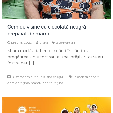
Gem de vișine cu ciocolată neagră
preparat de mami
la
iunie 18, 2022
diana
2 comentarii
Gem
M-am mai lăudat eu din când în când, cu
de
vișine
pregătirea unui tort sau a unei prăjituri, care au
cu
fost super […]
ciocolată
neagră
preparat
,
Gastronomie, vinuri și alte finețuri
ciocolată neagră
de
,
,
,
gem de vișine
mami
Plenița
vișine
mami