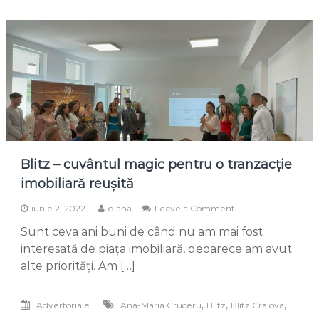
Blitz – cuvântul magic pentru o tranzacție
imobiliară reușită
on
iunie 2, 2022
diana
Leave a Comment
Blitz
Sunt ceva ani buni de când nu am mai fost
–
cuvântul
interesată de piața imobiliară, deoarece am avut
magic
alte priorități. Am […]
pentru
o
tranzacție
,
,
,
Advertoriale
Ana-Maria Cruceru
Blitz
Blitz Craiova
imobiliară