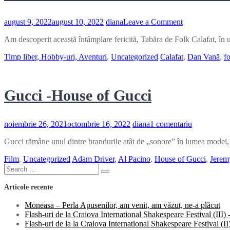
de
la
Delaco
on
august 9, 2022
august 10, 2022
diana
Leave a Comment
Tabăra
Am descoperit această întâmplare fericită, Tabăra de Folk Calafat, în
de
Folk
Timp liber, Hobby-uri, Aventuri
,
Uncategorized
Calafat
,
Dan Vană
,
f
Calafat-
25
de
ani
Gucci -House of Gucci
de
muzică
și
poezie
la
noiembrie 26, 2021
octombrie 16, 2022
diana
1 comentariu
Gucci
Gucci rămâne unul dintre brandurile atât de „sonore” în lumea modei, 
-
House
Film
,
Uncategorized
Adam Driver
,
Al Pacino
,
House of Gucci
,
Jerem
of
Search
Gucci
Search
for:
Articole recente
Moneasa – Perla Apusenilor, am venit, am văzut, ne-a plăcut
Flash-uri de la Craiova International Shakespeare Festival (III
Flash-uri de la la Craiova International Shakespeare Festival (