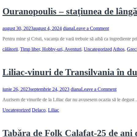
Ouranopoulis – stațiunea de lâng
on
august 30, 2023
august 4, 2024
diana
Leave a Comment
Ouranopoulis
Pentru mine și Cristi, vacanța de vară trebuie să aibă ca ingrediente pr
–
stațiunea
călătorii
,
Timp liber, Hobby-uri, Aventuri
,
Uncategorized
Athos
,
Grec
de
lângă
Muntele
Athos
Liliac-vinuri de Transilvania în d
on
iunie 26, 2023
septembrie 24, 2023
diana
Leave a Comment
Liliac-
Auzisem de vinurile de la Liliac dar nu avusesem ocazia să le degust . P
vinuri
de
Uncategorized
Delaco
,
Liliac
Transilvan
în
duet
cu
Tabăra de Folk Calafat-25 de ani 
brânzeturi