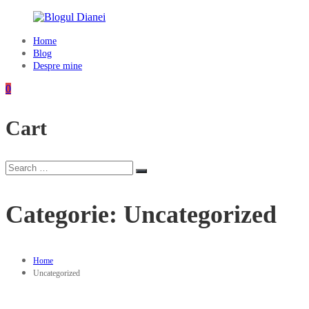
Skip
to
content
Home
Blogul
Blog
Dianei
Despre mine
Blognotes
0
de
opinie,
Cart
călătorii
și
alte
finețuri
Search
Search
for:
Categorie:
Uncategorized
Home
Uncategorized