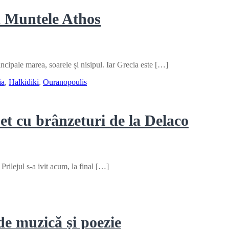
ă Muntele Athos
incipale marea, soarele și nisipul. Iar Grecia este […]
ia
,
Halkidiki
,
Ouranopoulis
uet cu brânzeturi de la Delaco
rilejul s-a ivit acum, la final […]
ia
de muzică și poezie