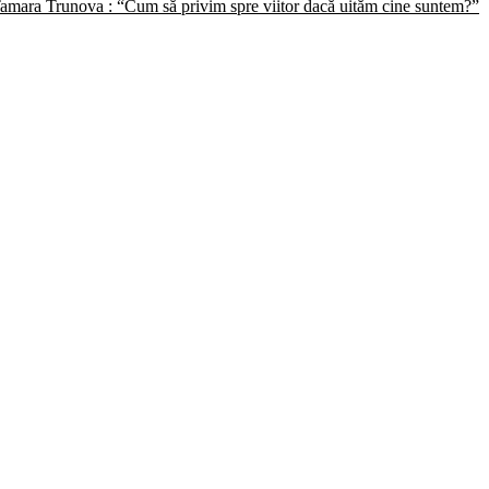
 -Tamara Trunova : “Cum să privim spre viitor dacă uităm cine suntem?”