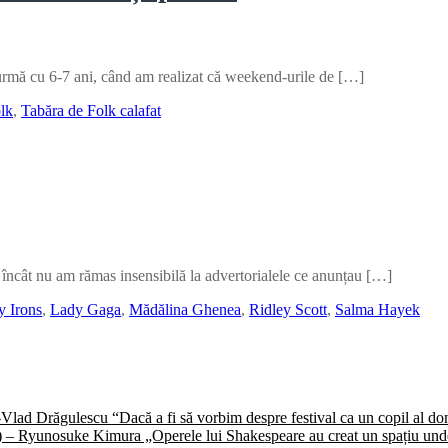
 urmă cu 6-7 ani, când am realizat că weekend-urile de […]
olk
,
Tabăra de Folk calafat
încât nu am rămas insensibilă la advertorialele ce anunțau […]
y Irons
,
Lady Gaga
,
Mădălina Ghenea
,
Ridley Scott
,
Salma Hayek
) -Vlad Drăgulescu “Dacă a fi să vorbim despre festival ca un copil al 
II) – Ryunosuke Kimura „Operele lui Shakespeare au creat un spațiu unde 