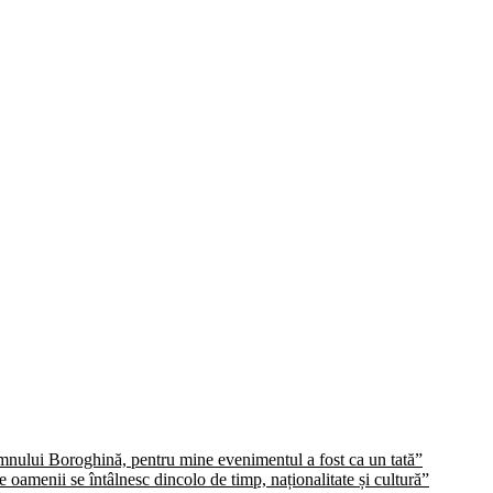
domnului Boroghină, pentru mine evenimentul a fost ca un tată”
oamenii se întâlnesc dincolo de timp, naționalitate și cultură”