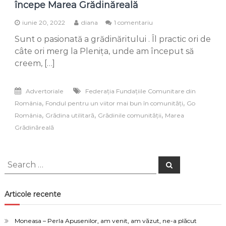
începe Marea Grădinăreală
la
iunie 20, 2022
diana
1 comentariu
Grădina
Sunt o pasionată a grădinăritului . Îl practic ori de
utilitară
&
câte ori merg la Plenița, unde am început să
creativă
creem, […]
–
locul
unde
Advertoriale
Federaţia Fundaţiile Comunitare din
începe
,
,
România
Fondul pentru un viitor mai bun în comunități
Go
Marea
Grădinăreală
,
,
,
România
Grădina utilitară
Grădinile comunității
Marea
Grădinăreală
Search
Search
for:
Articole recente
Moneasa – Perla Apusenilor, am venit, am văzut, ne-a plăcut