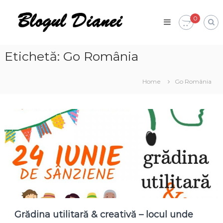
Skip
Blogul
to
0
Dianei
content
Blognotes
de
opinie,
Etichetă:
Go România
călătorii
și
alte
Home
Go România
finețuri
Grădina utilitară & creativă – locul unde