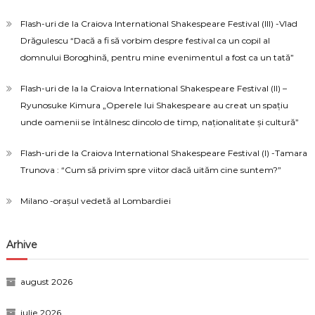
Flash-uri de la Craiova International Shakespeare Festival (III) -Vlad
Drăgulescu “Dacă a fi să vorbim despre festival ca un copil al
domnului Boroghină, pentru mine evenimentul a fost ca un tată”
Flash-uri de la la Craiova International Shakespeare Festival (II) –
Ryunosuke Kimura „Operele lui Shakespeare au creat un spațiu
unde oamenii se întâlnesc dincolo de timp, naționalitate și cultură”
Flash-uri de la Craiova International Shakespeare Festival (I) -Tamara
Trunova : “Cum să privim spre viitor dacă uităm cine suntem?”
Milano -orașul vedetă al Lombardiei
Arhive
august 2026
iulie 2026