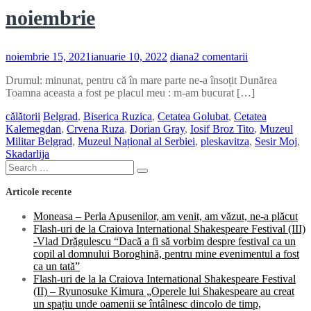
noiembrie
la
noiembrie 15, 2021
ianuarie 10, 2022
diana
2 comentarii
Belgrad,
Drumul: minunat, pentru că în mare parte ne-a însoțit Dunărea
minivacanță
Toamna aceasta a fost pe placul meu : m-am bucurat […]
de
noiembrie
călătorii
Belgrad
,
Biserica Ruzica
,
Cetatea Golubat
,
Cetatea
Kalemegdan
,
Crvena Ruza
,
Dorian Gray
,
Iosif Broz Tito
,
Muzeul
Militar Belgrad
,
Muzeul Național al Serbiei
,
pleskavitza
,
Sesir Moj
,
Skadarlija
Search
Search
for:
Articole recente
Moneasa – Perla Apusenilor, am venit, am văzut, ne-a plăcut
Flash-uri de la Craiova International Shakespeare Festival (III)
-Vlad Drăgulescu “Dacă a fi să vorbim despre festival ca un
copil al domnului Boroghină, pentru mine evenimentul a fost
ca un tată”
Flash-uri de la la Craiova International Shakespeare Festival
(II) – Ryunosuke Kimura „Operele lui Shakespeare au creat
un spațiu unde oamenii se întâlnesc dincolo de timp,