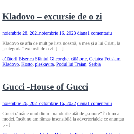
Kladovo – excursie de o zi
la
noiembrie 28, 2021
noiembrie 16, 2023
diana
1 comentariu
Kladovo
Kladovo se afla de mult pe lista noastră, a mea și a lui Cristi, la
–
„categoria” excursii de o zi. […]
excursie
de
călătorii
Biserica Sfântul Gheorghe
,
călătorie
,
Cetatea Fetislam
,
o
Kladovo
,
Kosto
,
pleskavita
,
Podul lui Traian
,
Serbia
zi
Gucci -House of Gucci
la
noiembrie 26, 2021
octombrie 16, 2022
diana
1 comentariu
Gucci
Gucci rămâne unul dintre brandurile atât de „sonore” în lumea
-
modei, încât nu am rămas insensibilă la advertorialele ce anunțau
House
[…]
of
Gucci