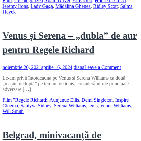
Film
,
Uncategorized
Adam Driver
,
Al Pacino
,
House of Gucci
,
Jeremy Irons
,
Lady Gaga
,
Mădălina Ghenea
,
Ridley Scott
,
Salma
Hayek
Venus și Serena – „dubla” de aur
pentru Regele Richard
on
noiembrie 20, 2021
aprilie 16, 2024
diana
Leave a Comment
Venus
Le-am privit întotdeauna pe Venus și Serena Williams ca două
și
„mașini de luptă” pe terenul de tenis, considerându-le principale
Serena
adversare […]
–
„dubla”
Film
"Regele Richard:
,
Aunjanue Ellis
,
Demi Singleton
,
Inspire
de
Cinema
,
Saniyya Sidney
,
Serena Williams
,
tenis
,
Venus Williams
,
aur
Will Smith
pentru
Regele
Richard
Belgrad, minivacanță de