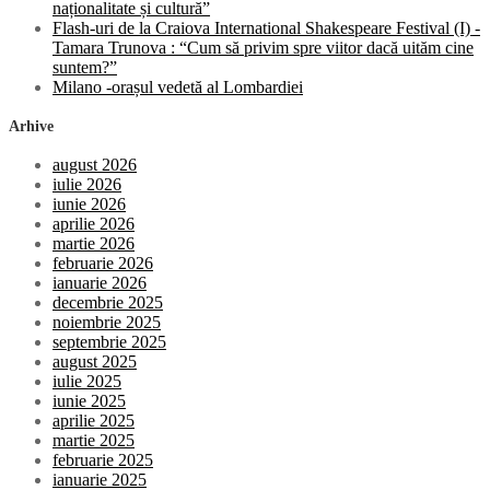
naționalitate și cultură”
Flash-uri de la Craiova International Shakespeare Festival (I) -
Tamara Trunova : “Cum să privim spre viitor dacă uităm cine
suntem?”
Milano -orașul vedetă al Lombardiei
Arhive
august 2026
iulie 2026
iunie 2026
aprilie 2026
martie 2026
februarie 2026
ianuarie 2026
decembrie 2025
noiembrie 2025
septembrie 2025
august 2025
iulie 2025
iunie 2025
aprilie 2025
martie 2025
februarie 2025
ianuarie 2025