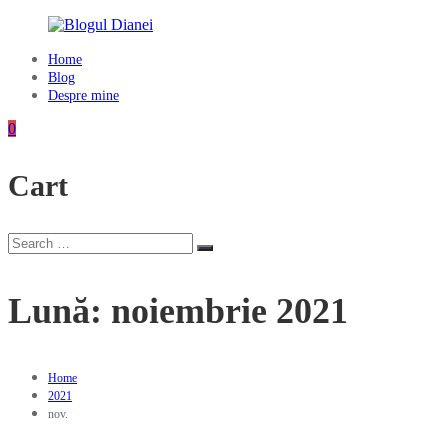
Skip
to
content
Home
Blogul
Blog
Dianei
Despre mine
Blognotes
0
de
opinie,
Cart
călătorii
și
alte
finețuri
Search
Search
for:
Lună:
noiembrie 2021
Home
2021
nov.