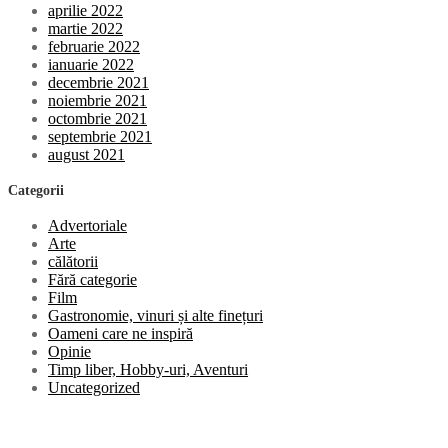
aprilie 2022
martie 2022
februarie 2022
ianuarie 2022
decembrie 2021
noiembrie 2021
octombrie 2021
septembrie 2021
august 2021
Categorii
Advertoriale
Arte
călătorii
Fără categorie
Film
Gastronomie, vinuri și alte finețuri
Oameni care ne inspiră
Opinie
Timp liber, Hobby-uri, Aventuri
Uncategorized