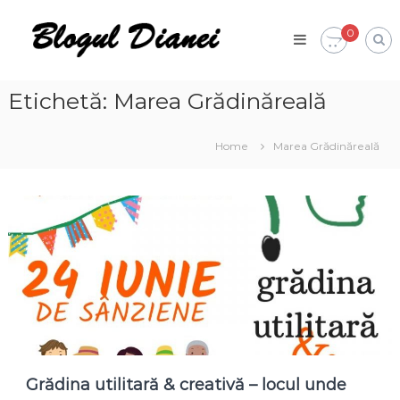
Skip
Blogul
to
0
Dianei
content
Blognotes
de
opinie,
Etichetă:
Marea Grădinăreală
călătorii
și
alte
Home
Marea Grădinăreală
finețuri
Grădina utilitară & creativă – locul unde