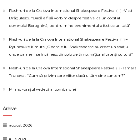
Flash-uri de la Craiova International Shakespeare Festival (III) -Vlad
Drăgulescu “Dacă a fi să vorbim despre festival ca un copil al
domnului Boroghină, pentru mine evenimentul a fost ca un tată”
Flash-uri de la la Craiova International Shakespeare Festival (II) –
Ryunosuke Kimura „Operele lui Shakespeare au creat un spațiu
unde oamenii se întâlnesc dincolo de timp, naționalitate și cultură”
Flash-uri de la Craiova International Shakespeare Festival (I) -Tamara
Trunova : “Cum să privim spre viitor dacă uităm cine suntem?”
Milano -orașul vedetă al Lombardiei
Arhive
august 2026
iulie 2026