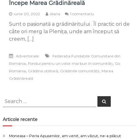
începe Marea Grădinăreală
la
iunie 20, 2022
diana
1 comentariu
Grădina
Sunt o pasionată a grădinăritului . Îl practic ori de
utilitară
&
câte ori merg la Plenița, unde am început să
creativă
creem, […]
–
locul
unde
Advertoriale
Federaţia Fundaţiile Comunitare din
începe
,
,
România
Fondul pentru un viitor mai bun în comunități
Go
Marea
Grădinăreală
,
,
,
România
Grădina utilitară
Grădinile comunității
Marea
Grădinăreală
Search
Search
for:
Articole recente
Moneasa – Perla Apusenilor, am venit, am văzut, ne-a plăcut