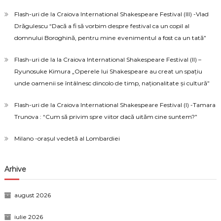
Flash-uri de la Craiova International Shakespeare Festival (III) -Vlad
Drăgulescu “Dacă a fi să vorbim despre festival ca un copil al
domnului Boroghină, pentru mine evenimentul a fost ca un tată”
Flash-uri de la la Craiova International Shakespeare Festival (II) –
Ryunosuke Kimura „Operele lui Shakespeare au creat un spațiu
unde oamenii se întâlnesc dincolo de timp, naționalitate și cultură”
Flash-uri de la Craiova International Shakespeare Festival (I) -Tamara
Trunova : “Cum să privim spre viitor dacă uităm cine suntem?”
Milano -orașul vedetă al Lombardiei
Arhive
august 2026
iulie 2026