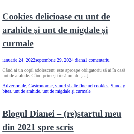
Cookies delicioase cu unt de
arahide și unt de migdale și
curmale
la
ianuarie 24, 2022
septembrie 29, 2024
diana
1 comentariu
Cookies
Când ai un copil adolescent, este aproape obligatoriu să ai în casă
delicioase
unt de arahide. Când primești însă unt de […]
cu
unt
Advertoriale
,
Gastronomie, vinuri și alte finețuri
cookies
,
Sunday
de
bites
,
unt de arahide
,
unt de migdale și curmale
arahide
și
unt
de
Blogul Dianei – (re)startul meu
migdale
și
curmale
din 2021 spre scris