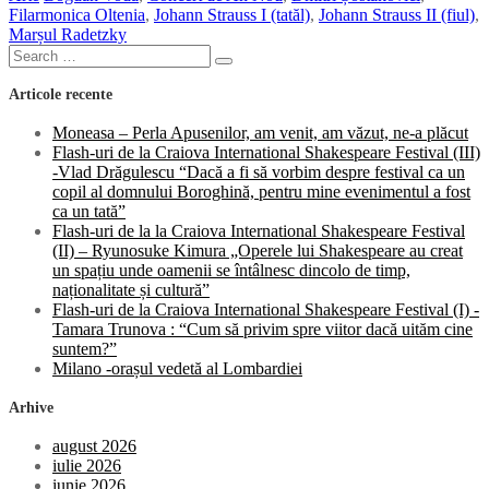
Filarmonica Oltenia
,
Johann Strauss I (tatăl)
,
Johann Strauss II (fiul)
,
valsuri
Marșul Radetzky
și
Search
polci
Search
for:
celebre
Articole recente
la
Filarmonica
Moneasa – Perla Apusenilor, am venit, am văzut, ne-a plăcut
Oltenia
Flash-uri de la Craiova International Shakespeare Festival (III)
-Vlad Drăgulescu “Dacă a fi să vorbim despre festival ca un
copil al domnului Boroghină, pentru mine evenimentul a fost
ca un tată”
Flash-uri de la la Craiova International Shakespeare Festival
(II) – Ryunosuke Kimura „Operele lui Shakespeare au creat
un spațiu unde oamenii se întâlnesc dincolo de timp,
naționalitate și cultură”
Flash-uri de la Craiova International Shakespeare Festival (I) -
Tamara Trunova : “Cum să privim spre viitor dacă uităm cine
suntem?”
Milano -orașul vedetă al Lombardiei
Arhive
august 2026
iulie 2026
iunie 2026