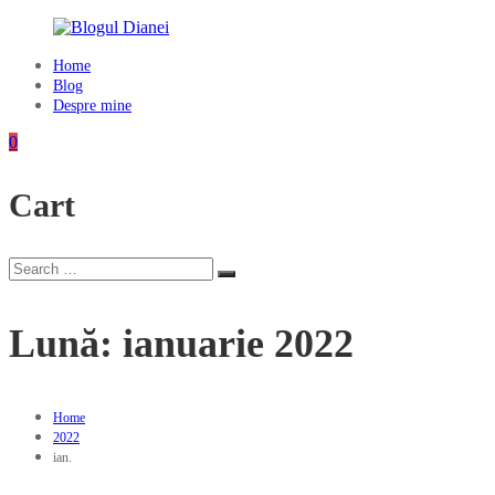
Skip
to
content
Home
Blogul
Blog
Dianei
Despre mine
Blognotes
0
de
opinie,
Cart
călătorii
și
alte
finețuri
Search
Search
for:
Lună:
ianuarie 2022
Home
2022
ian.