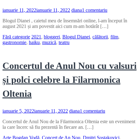
la
ianuarie 11, 2022
ianuarie 11, 2022
diana
1 comentariu
Blogul
Blogul Dianei , caietul meu de însemnări online, l-am început în
Dianei
august 2021 și am povestit aici cum m-am hotărât […]
–
(re)startul
Fără categorie
2021
,
bloggeri
,
Blogul Dianei
,
călătorii
,
film
,
meu
gastronomie
,
haiku
,
muzică
,
teatru
din
2021
spre
scris
Concertul de Anul Nou cu valsuri
și polci celebre la Filarmonica
Oltenia
la
ianuarie 5, 2022
ianuarie 11, 2022
diana
1 comentariu
Concertul
Concertul de Anul Nou de la Filarmonica Oltenia este un eveniment
de
la care încerc să fiu prezentă în fiecare an. […]
Anul
Nou
Arte
Bogdan Vodă
,
Concert de An Nou
,
Dmitri Șostakovici
,
cu