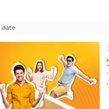
 date
S
f
A