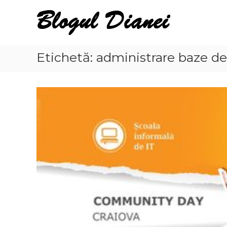
Skip
Blogul
to
Dianei
content
Blognotes
de
Etichetă:
administrare baze de
opinie,
călătorii
și
alte
finețuri