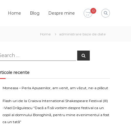
0
Home
Blog
Despre mine
Home
administrare baze de date
earch
Search
or:
rticole recente
Moneasa – Perla Apusenilor, am venit, am văzut, ne-a plăcut
Flash-uri de la Craiova International Shakespeare Festival (III)
-Vlad Drăgulescu “Dacă a fi să vorbim despre festival ca un
copil al domnului Boroghină, pentru mine evenimentul a fost
ca un tată”