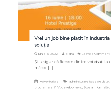
Vrei un job bine plătit în industri
soluția
iunie 15, 2022
diana
Leave a Comment
Știu sigur că fiecare dintre voi visați l
măcar […]
,
Advertoriale
administrare baze de date
,
,
programare
RPA development
Școala informală d