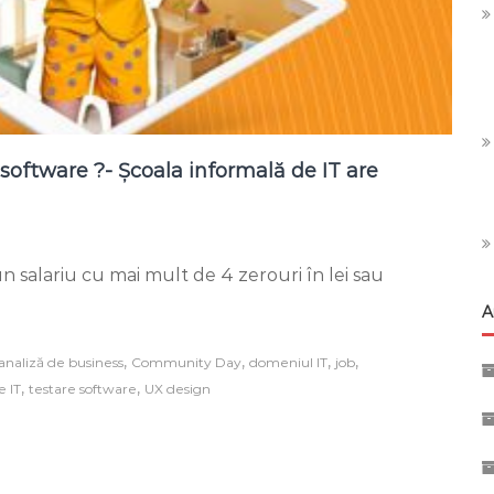
a software ?- Școala informală de IT are
on
Vrei
a un salariu cu mai mult de 4 zerouri în lei sau
un
job
A
bine
plătit
în
,
,
,
,
analiză de business
Community Day
domeniul IT
job
industria
,
,
e IT
testare software
UX design
software
?
-
Școala
informală