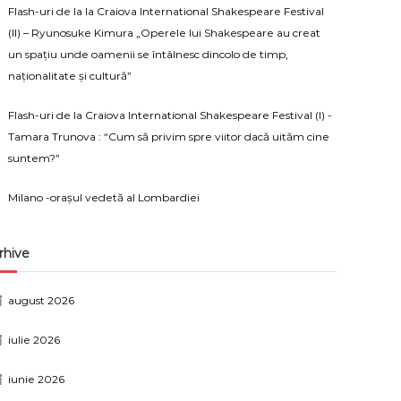
Flash-uri de la la Craiova International Shakespeare Festival
(II) – Ryunosuke Kimura „Operele lui Shakespeare au creat
un spațiu unde oamenii se întâlnesc dincolo de timp,
naționalitate și cultură”
Flash-uri de la Craiova International Shakespeare Festival (I) -
Tamara Trunova : “Cum să privim spre viitor dacă uităm cine
suntem?”
Milano -orașul vedetă al Lombardiei
rhive
august 2026
iulie 2026
iunie 2026