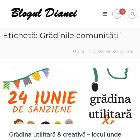
Skip
Blogul
to
0
Dianei
content
Blognotes
de
opinie,
Etichetă:
Grădinile comunității
călătorii
și
alte
Home
Grădinile comunității
finețuri
Grădina utilitară & creativă – locul unde