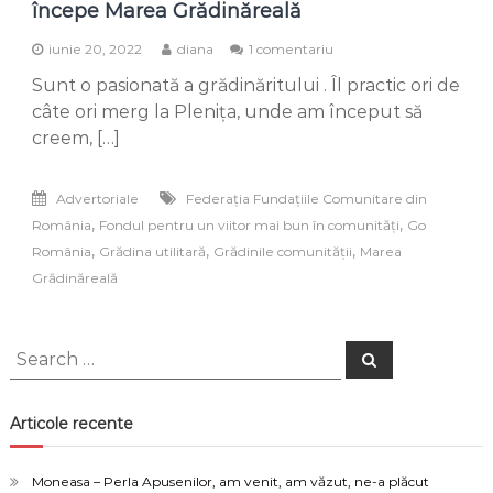
începe Marea Grădinăreală
la
iunie 20, 2022
diana
1 comentariu
Grădina
Sunt o pasionată a grădinăritului . Îl practic ori de
utilitară
&
câte ori merg la Plenița, unde am început să
creativă
creem, […]
–
locul
unde
Advertoriale
Federaţia Fundaţiile Comunitare din
începe
,
,
România
Fondul pentru un viitor mai bun în comunități
Go
Marea
Grădinăreală
,
,
,
România
Grădina utilitară
Grădinile comunității
Marea
Grădinăreală
Search
Search
for:
Articole recente
Moneasa – Perla Apusenilor, am venit, am văzut, ne-a plăcut