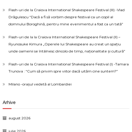
Flash-uri de la Craiova International Shakespeare Festival (III) -Vlad
Drăgulescu “Dacă a fi să vorbim despre festival ca un copil al
domnului Boroghină, pentru mine evenimentul a fost ca un tată”
Flash-uri de la la Craiova International Shakespeare Festival (II) –
Ryunosuke Kimura „Operele lui Shakespeare au creat un spațiu
unde oamenii se întâlnesc dincolo de timp, naționalitate și cultură”
Flash-uri de la Craiova International Shakespeare Festival (I) -Tamara
Trunova : “Cum să privim spre viitor dacă uităm cine suntem?”
Milano -orașul vedetă al Lombardiei
Arhive
august 2026
iulie 2026