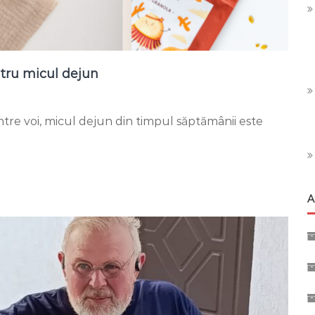
tru micul dejun
on
Granola
ntre voi, micul dejun din timpul săptămânii este
–
o
opțiune
excelentă
pentru
micul
A
dejun