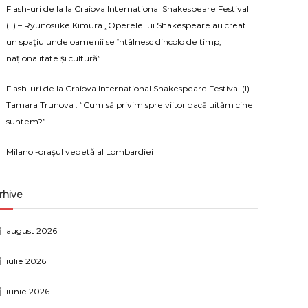
Flash-uri de la la Craiova International Shakespeare Festival
(II) – Ryunosuke Kimura „Operele lui Shakespeare au creat
un spațiu unde oamenii se întâlnesc dincolo de timp,
naționalitate și cultură”
Flash-uri de la Craiova International Shakespeare Festival (I) -
Tamara Trunova : “Cum să privim spre viitor dacă uităm cine
suntem?”
Milano -orașul vedetă al Lombardiei
rhive
august 2026
iulie 2026
iunie 2026