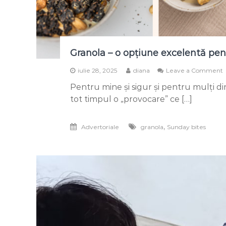
Granola – o opțiune excelentă pen
iulie 28, 2025
diana
Leave a Comment
Pentru mine și sigur și pentru mulți di
tot timpul o „provocare” ce […]
,
Advertoriale
granola
Sunday bites