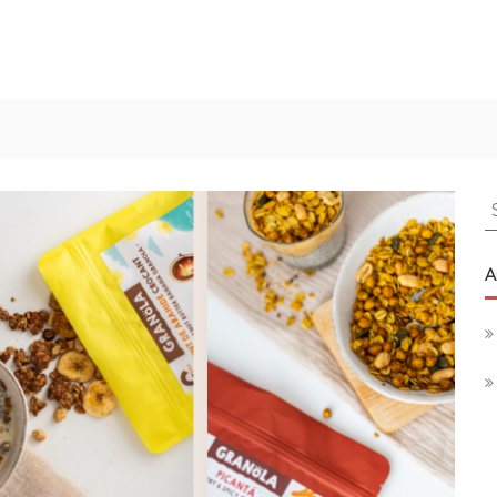
S
f
A