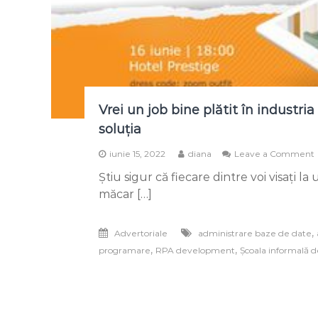
Vrei un job bine plătit în industri
soluția
iunie 15, 2022
diana
Leave a Comment
Știu sigur că fiecare dintre voi visați l
măcar […]
,
Advertoriale
administrare baze de date
,
,
programare
RPA development
Școala informală d