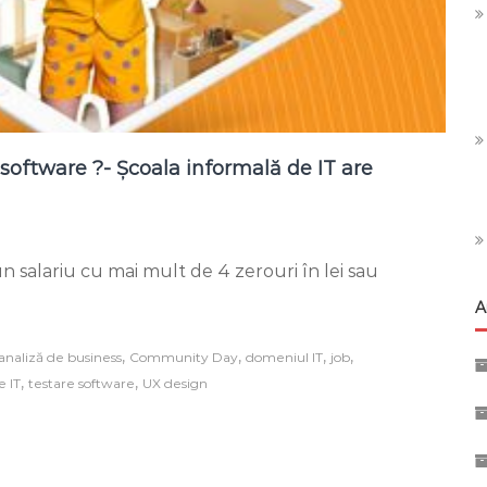
a software ?- Școala informală de IT are
on
Vrei
a un salariu cu mai mult de 4 zerouri în lei sau
un
job
A
bine
plătit
în
,
,
,
,
analiză de business
Community Day
domeniul IT
job
industria
,
,
e IT
testare software
UX design
software
?
-
Școala
informală