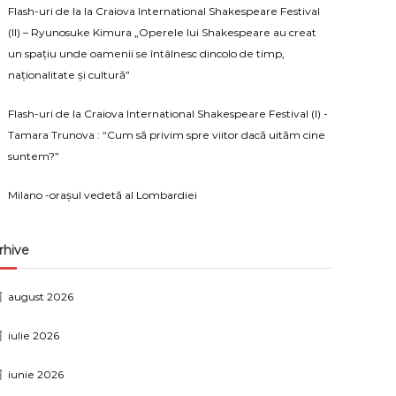
Flash-uri de la la Craiova International Shakespeare Festival
(II) – Ryunosuke Kimura „Operele lui Shakespeare au creat
un spațiu unde oamenii se întâlnesc dincolo de timp,
naționalitate și cultură”
Flash-uri de la Craiova International Shakespeare Festival (I) -
Tamara Trunova : “Cum să privim spre viitor dacă uităm cine
suntem?”
Milano -orașul vedetă al Lombardiei
rhive
august 2026
iulie 2026
iunie 2026