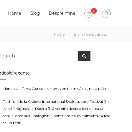
0
Home
Blog
Despre mine
Home
analiză de business
earch
Search
or:
rticole recente
Moneasa – Perla Apusenilor, am venit, am văzut, ne-a plăcut
Flash-uri de la Craiova International Shakespeare Festival (III)
-Vlad Drăgulescu “Dacă a fi să vorbim despre festival ca un
copil al domnului Boroghină, pentru mine evenimentul a fost
ca un tată”