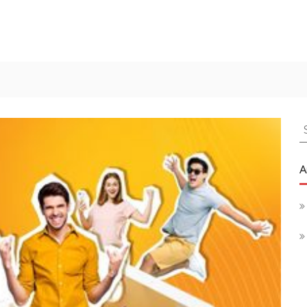
S
f
A