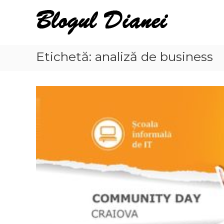
Skip
Blogul
to
Dianei
content
Blognotes
de
Etichetă:
analiză de business
opinie,
călătorii
și
alte
finețuri