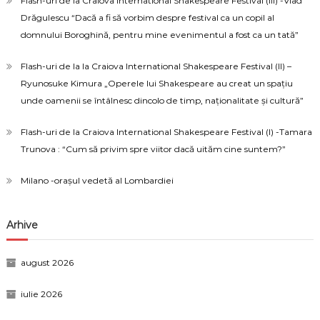
Flash-uri de la Craiova International Shakespeare Festival (III) -Vlad
Drăgulescu “Dacă a fi să vorbim despre festival ca un copil al
domnului Boroghină, pentru mine evenimentul a fost ca un tată”
Flash-uri de la la Craiova International Shakespeare Festival (II) –
Ryunosuke Kimura „Operele lui Shakespeare au creat un spațiu
unde oamenii se întâlnesc dincolo de timp, naționalitate și cultură”
Flash-uri de la Craiova International Shakespeare Festival (I) -Tamara
Trunova : “Cum să privim spre viitor dacă uităm cine suntem?”
Milano -orașul vedetă al Lombardiei
Arhive
august 2026
iulie 2026