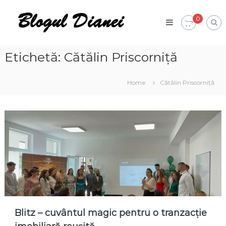
Skip
Blogul
to
0
Dianei
content
Blognotes
de
opinie,
Etichetă:
Cătălin Priscorniță
călătorii
și
alte
Home
Cătălin Priscorniță
finețuri
Blitz – cuvântul magic pentru o tranzacție