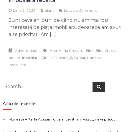
imobiliară reușită
on
iunie 2, 2022
diana
Leave a Comment
Blitz
Sunt ceva ani buni de când nu am mai fost
–
cuvântul
interesată de piața imobiliară, deoarece am avut
magic
alte priorități. Am […]
pentru
o
tranzacție
,
,
,
Advertoriale
Ana-Maria Cruceru
Blitz
Blitz Craiova
imobiliară
,
,
,
brokeri imobiliari
Cătălin Priscorniță
Dubai
tranzacții
reușită
imobiliare
Search
Search
for:
Articole recente
Moneasa – Perla Apusenilor, am venit, am văzut, ne-a plăcut