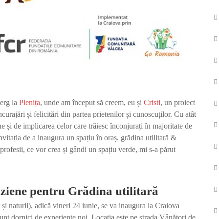
merg la
Plenița
, unde am început să creem, eu și
Cristi
, un proiect
curajări și felicitări din partea prietenilor și cunoscuților. Cu atât
e și de implicarea celor care trăiesc înconjurați în majoritate de
invitația de a inaugura un spațiu în oraș, grădina utilitară &
profesii, ce vor crea și gândi un spațiu verde, mi s-a părut
ziene pentru Grădina utilitară
și naturii), adică vineri 24 iunie, se va inaugura la Craiova
i sunt dornici de experiențe noi. Locația este pe strada Vânători de