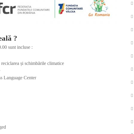
eală ?
.00 sunt incluse :
, reciclarea și schimbările climatice
e
lass Language Center
ged