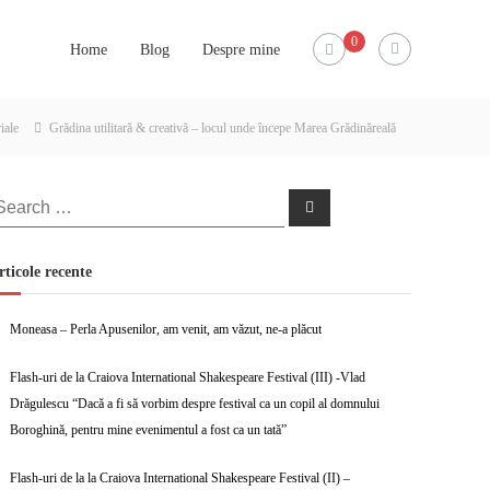
0
Home
Blog
Despre mine
iale
Grădina utilitară & creativă – locul unde începe Marea Grădinăreală
earch
Search
r:
rticole recente
Moneasa – Perla Apusenilor, am venit, am văzut, ne-a plăcut
Flash-uri de la Craiova International Shakespeare Festival (III) -Vlad
Drăgulescu “Dacă a fi să vorbim despre festival ca un copil al domnului
Boroghină, pentru mine evenimentul a fost ca un tată”
Flash-uri de la la Craiova International Shakespeare Festival (II) –