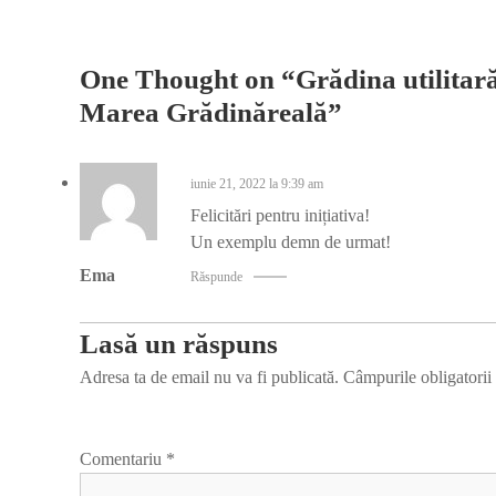
în
articole
One Thought on “Grădina utilitară
Marea Grădinăreală”
iunie 21, 2022 la 9:39 am
Felicitări pentru inițiativa!
Un exemplu demn de urmat!
Ema
Răspunde
Lasă un răspuns
Adresa ta de email nu va fi publicată.
Câmpurile obligatorii
Comentariu
*