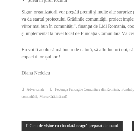
Șuetă în jurul focului
Sigur, organizatorii vor pregăti premii și multe alte surpriz
va da startul proiectului Grădinile comunității, proiect i
viitor mai bun în comunități”, finanțat de Lidl Romania, 
și implementat la nivel local de Fundaţia Comunitară Vȃlce
Eu voi fi acolo să mă bucur de natură, să aflu lucruri noi, să
copaci în orașul lor !
Diana Nedelcu
,
Advertoriale
Federaţia Fundaţiile Comunitare din România
Fondul p
,
comunității
Marea Grădinăreală
Navigare
Gem de vișine cu ciocolată neagră preparat de mami