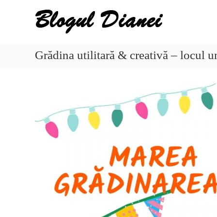
Skip
Blogul
to
Dianei
content
Blognotes
de
Grădina utilitară & creativă – locul
opinie,
călătorii
și
alte
finețuri