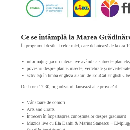
Ce se întâmplă la Marea Grădinăr
În programul destinat celor mici, care debutează de la ora 10
informații și jocuri interactive având ca subiecte plantele
povestiri despre plante, insecte, vertebrate și nevertebrat
activități în limba engleză alături de EduCat English C
De la ora 17.30, organizatorii lansează alte provocări
Vânătoare de comori
Arts and Crafts
Întreceri în împărtășirea cunoștințelor despre grădinărit
Muzică live cu Ela Danhi & Marius Stanescu – EMplug