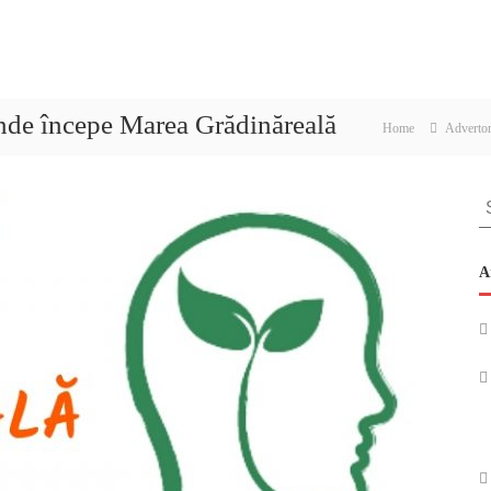
 unde începe Marea Grădinăreală
Home
Advertor
S
fo
A