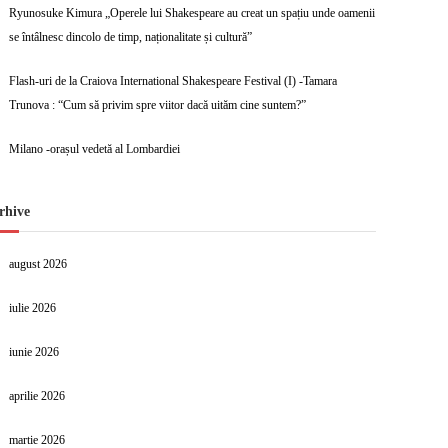
Ryunosuke Kimura „Operele lui Shakespeare au creat un spațiu unde oamenii
se întâlnesc dincolo de timp, naționalitate și cultură”
Flash-uri de la Craiova International Shakespeare Festival (I) -Tamara
Trunova : “Cum să privim spre viitor dacă uităm cine suntem?”
Milano -orașul vedetă al Lombardiei
rhive
august 2026
iulie 2026
iunie 2026
aprilie 2026
martie 2026