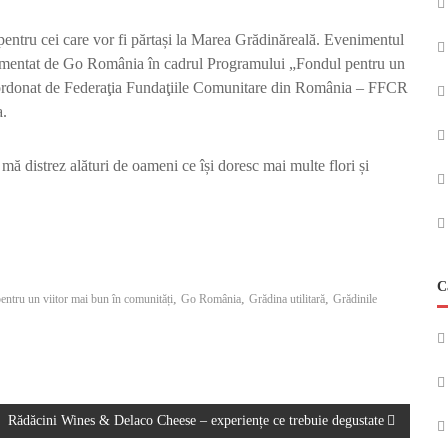
e pentru cei care vor fi părtași la Marea Grădinăreală. Evenimentul
mplementat de Go România în cadrul Programului „Fondul pentru un
coordonat de Federaţia Fundaţiile Comunitare din România – FFCR
a.
 mă distrez alături de oameni ce își doresc mai multe flori și
C
,
,
,
entru un viitor mai bun în comunități
Go România
Grădina utilitară
Grădinile
Rădăcini Wines & Delaco Cheese – experiențe ce trebuie degustate