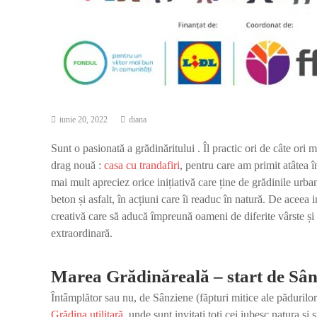
iunie 20, 2022
diana
Sunt o pasionată a grădinăritului . Îl practic ori de câte ori 
drag nouă :
casa cu trandafiri
, pentru care am primit atâtea în
mai mult apreciez orice inițiativă care ține de grădinile urban
beton și asfalt, în acțiuni care îi readuc în natură. De aceea 
creativă care să aducă împreună oameni de diferite vârste și 
extraordinară.
Marea Grădinăreală – start de Sân
Întâmplător sau nu, de Sânziene (făpturi mitice ale pădurilor 
Grădina utilitară
, unde sunt invitați toți cei iubesc natura ș