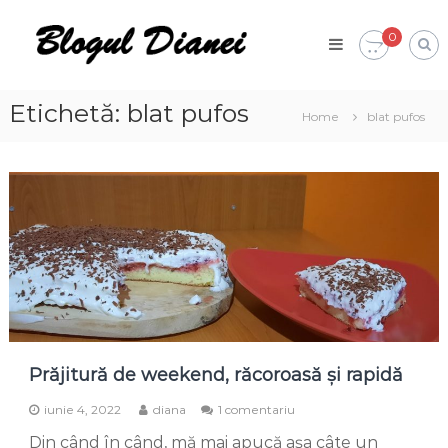
Skip
Blogul
to
0
Dianei
content
Blognotes
de
opinie,
Etichetă:
blat pufos
Home
blat pufos
călătorii
și
alte
finețuri
Prăjitură de weekend, răcoroasă și rapidă
la
iunie 4, 2022
diana
1 comentariu
Prăjitură
Din când în când, mă mai apucă așa câte un
de