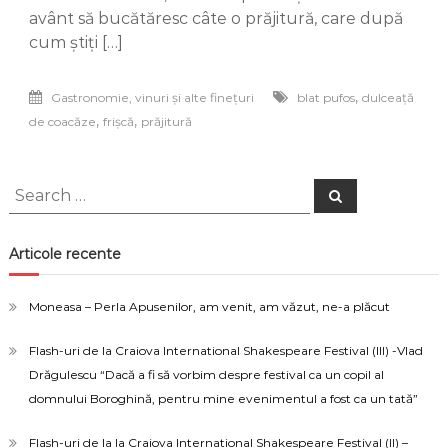
weekend,
avânt să bucătăresc câte o prăjitură, care după
răcoroasă
cum știți […]
și
rapidă
,
Gastronomie, vinuri și alte finețuri
blat pufos
dulceață
,
,
de coacăze
frișcă
prăjitură
Search
Search
for:
Articole recente
Moneasa – Perla Apusenilor, am venit, am văzut, ne-a plăcut
Flash-uri de la Craiova International Shakespeare Festival (III) -Vlad
Drăgulescu “Dacă a fi să vorbim despre festival ca un copil al
domnului Boroghină, pentru mine evenimentul a fost ca un tată”
Flash-uri de la la Craiova International Shakespeare Festival (II) –