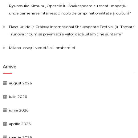
Ryunosuke Kimura „Operele lui Shakespeare au creat un spațiu
unde oamenii se întâlnesc dincolo de timp, naționalitate și cultură”
Flash-uri de la Craiova International Shakespeare Festival (I) -Tamara
Trunova : “Cum să privim spre viitor dacă uităm cine suntem?”
Milano -orașul vedetă al Lombardiei
Arhive
august 2026
iulie 2026
iunie 2026
aprilie 2026
martie 2026