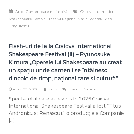
Shakespeare
Festival
,
Arte
Oameni care ne inspiră
Craiova International
(III)
-
,
,
Shakespeare Festival
Teatrul Național Marin Sorescu
Vlad
Vlad
Drăgulescu
Drăgulescu
“Dacă
a
fi
Flash-uri de la la Craiova International
să
Shakespeare Festival (II) – Ryunosuke
vorbim
despre
Kimura „Operele lui Shakespeare au creat
festival
un spațiu unde oamenii se întâlnesc
ca
un
dincolo de timp, naționalitate și cultură”
copil
al
on
iunie 28, 2026
diana
Leave a Comment
domnului
Flash-
Boroghină,
Spectacolul care a deschis în 2026 Craiova
uri
pentru
de
International Shakespeare Festival a fost “Titus
mine
la
Andronicus : Renăscut”, o producție a Companiei
evenimentul
la
a
[…]
Craiova
fost
International
ca
Shakespeare