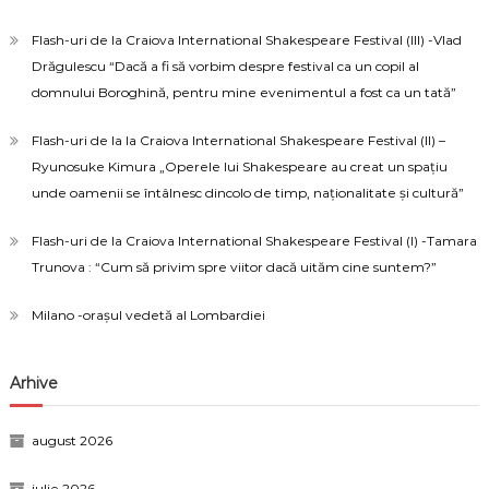
Flash-uri de la Craiova International Shakespeare Festival (III) -Vlad
Drăgulescu “Dacă a fi să vorbim despre festival ca un copil al
domnului Boroghină, pentru mine evenimentul a fost ca un tată”
Flash-uri de la la Craiova International Shakespeare Festival (II) –
Ryunosuke Kimura „Operele lui Shakespeare au creat un spațiu
unde oamenii se întâlnesc dincolo de timp, naționalitate și cultură”
Flash-uri de la Craiova International Shakespeare Festival (I) -Tamara
Trunova : “Cum să privim spre viitor dacă uităm cine suntem?”
Milano -orașul vedetă al Lombardiei
Arhive
august 2026
iulie 2026