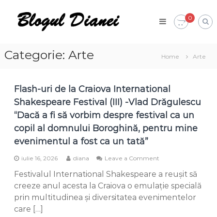
Skip
Blogul
to
0
Dianei
content
Blognotes
de
opinie,
Categorie:
Arte
Home
Arte
călătorii
și
alte
finețuri
Flash-uri de la Craiova International
Shakespeare Festival (III) -Vlad Drăgulescu
“Dacă a fi să vorbim despre festival ca un
copil al domnului Boroghină, pentru mine
evenimentul a fost ca un tată”
on
iulie 16, 2026
diana
Leave a Comment
Flash-
Festivalul International Shakespeare a reușit să
uri
de
creeze anul acesta la Craiova o emulație specială
la
prin multitudinea și diversitatea evenimentelor
Craiova
care […]
International