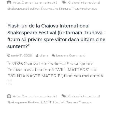
un
,
Arte
Oameni care ne inspiră
Craiova International
Festival
tată”
(II)
,
,
Shakespeare Festival
Ryunosuke Kimura
Titus Andronicus
–
Ryunosuke
Kimura
Flash-uri de la Craiova International
„Operele
lui
Shakespeare Festival (I) -Tamara Trunova :
Shakespeare
“Cum să privim spre viitor dacă uităm cine
au
creat
suntem?”
un
spațiu
on
iunie 21, 2026
diana
Leave a Comment
unde
Flash-
oamenii
În 2026 Craiova International Shakespeare
uri
se
de
Festival a avut ca temă “WILL MATTERS” sau
întâlnesc
la
‘’VOINȚA NAȘTE MATERIE’’, fiind cea mai amplă
dincolo
Craiova
de
[…]
International
timp,
Shakespeare
naționalitate
Festival
și
,
Arte
Oameni care ne inspiră
Craiova International
(I)
cultură”
-
,
,
,
Shakespeare Festival
HA*L*T
Hamlet
Tamara Trunova
Tamara
Trunova