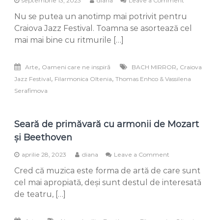
septembrie 13, 2023
diana
Leave a Comment
Toamna
Nu se putea un anotimp mai potrivit pentru
vine
la
Craiova Jazz Festival. Toamna se asortează cel
Craiova
mai mai bine cu ritmurile […]
pe
ritmuri
de
,
,
Arte
Oameni care ne inspiră
BACH MIRROR
Craiova
jazz
,
,
Jazz Festival
Filarmonica Oltenia
Thomas Enhco & Vassilena
Serafimova
Seară de primăvară cu armonii de Mozart
și Beethoven
on
aprilie 28, 2023
diana
Leave a Comment
Seară
Cred că muzica este forma de artă de care sunt
de
primăvară
cel mai apropiată, deși sunt destul de interesată
cu
de teatru, […]
armonii
de
Mozart