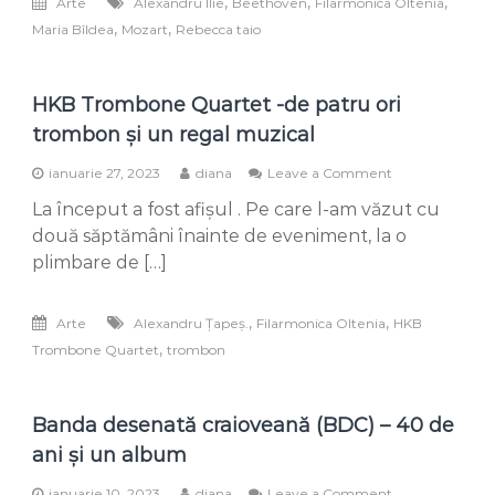
,
,
,
Arte
Alexandru Ilie
Beethoven
Filarmonica Oltenia
și
,
,
Maria Bîldea
Mozart
Rebecca taio
Beethoven
HKB Trombone Quartet -de patru ori
trombon și un regal muzical
on
ianuarie 27, 2023
diana
Leave a Comment
HKB
La început a fost afișul . Pe care l-am văzut cu
Trombone
Quartet
două săptămâni înainte de eveniment, la o
-
plimbare de […]
de
patru
ori
,
,
Arte
Alexandru Țapeș.
Filarmonica Oltenia
HKB
trombon
,
Trombone Quartet
trombon
și
un
regal
muzical
Banda desenată craioveană (BDC) – 40 de
ani și un album
on
ianuarie 10, 2023
diana
Leave a Comment