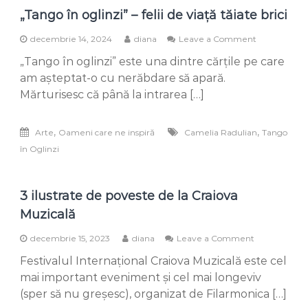
:
„Tango în oglinzi” – felii de viață tăiate brici
“Cum
să
on
decembrie 14, 2024
diana
Leave a Comment
privim
„Tango
spre
„Tango în oglinzi” este una dintre cărțile pe care
în
viitor
oglinzi”
dacă
am așteptat-o cu nerăbdare să apară.
–
uităm
Mărturisesc că până la intrarea […]
felii
cine
de
suntem?”
viață
,
,
Arte
Oameni care ne inspiră
Camelia Radulian
Tango
tăiate
în Oglinzi
brici
3 ilustrate de poveste de la Craiova
Muzicală
on
decembrie 15, 2023
diana
Leave a Comment
3
Festivalul Internațional Craiova Muzicală este cel
ilustrate
de
mai important eveniment și cel mai longeviv
poveste
(sper să nu greșesc), organizat de Filarmonica […]
de