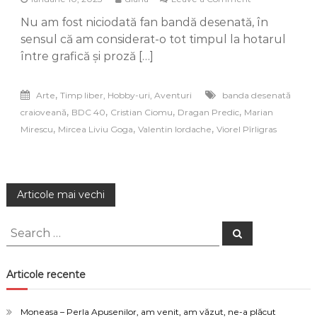
Banda
Nu am fost niciodată fan bandă desenată, în
desenată
craioveană
sensul că am considerat-o tot timpul la hotarul
(BDC)
între grafică și proză […]
–
40
de
,
Arte
Timp liber, Hobby-uri, Aventuri
banda desenată
ani
,
,
,
,
craioveană
BDC 40
Cristian Ciomu
Dragan Predic
Marian
și
un
,
,
,
Mirescu
Mircea Liviu Goga
Valentin Iordache
Viorel Pîrligras
album
Navigare
Articole mai vechi
în
Search
Search
for:
articole
Articole recente
Moneasa – Perla Apusenilor, am venit, am văzut, ne-a plăcut