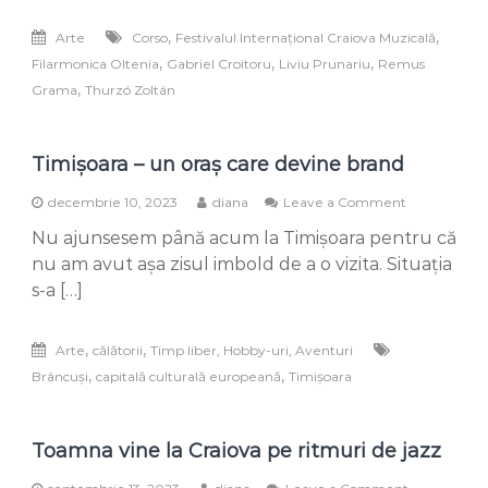
la
Craiova
,
,
Arte
Corso
Festivalul Internațional Craiova Muzicală
Muzicală
,
,
,
Filarmonica Oltenia
Gabriel Croitoru
Liviu Prunariu
Remus
,
Grama
Thurzó Zoltán
Timișoara – un oraș care devine brand
on
decembrie 10, 2023
diana
Leave a Comment
Timișoara
Nu ajunsesem până acum la Timișoara pentru că
–
un
nu am avut așa zisul imbold de a o vizita. Situația
oraș
s-a […]
care
devine
brand
,
,
Arte
călătorii
Timp liber, Hobby-uri, Aventuri
,
,
Brâncuși
capitală culturală europeană
Timișoara
Toamna vine la Craiova pe ritmuri de jazz
on