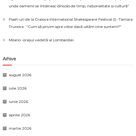
unde oamenii se întâlnesc dincolo de timp, naționalitate și cultură”
Flash-uri de la Craiova International Shakespeare Festival (I) -Tamara
Trunova : “Cum să privim spre viitor dacă uităm cine suntem?”
Milano -orașul vedetă al Lombardiei
Arhive
august 2026
iulie 2026
iunie 2026
aprilie 2026
martie 2026