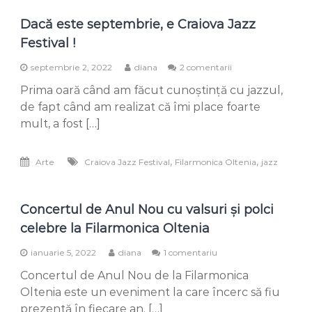
Dacă este septembrie, e Craiova Jazz
Festival !
la
septembrie 2, 2022
diana
2 comentarii
Dacă
Prima oară când am făcut cunoștință cu jazzul,
este
septembrie,
de fapt când am realizat că îmi place foarte
e
mult, a fost […]
Craiova
Jazz
Festival
,
,
Arte
Craiova Jazz Festival
Filarmonica Oltenia
jazz
!
Concertul de Anul Nou cu valsuri și polci
celebre la Filarmonica Oltenia
la
ianuarie 5, 2022
diana
1 comentariu
Concertul
Concertul de Anul Nou de la Filarmonica
de
Anul
Oltenia este un eveniment la care încerc să fiu
Nou
prezentă în fiecare an. […]