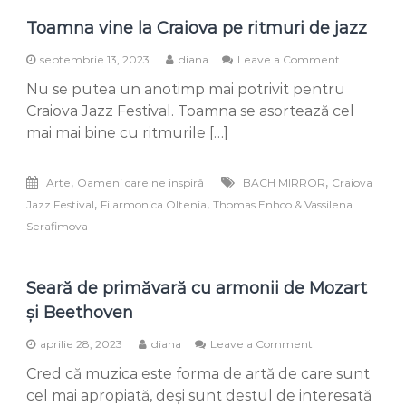
Toamna vine la Craiova pe ritmuri de jazz
on
septembrie 13, 2023
diana
Leave a Comment
Toamna
Nu se putea un anotimp mai potrivit pentru
vine
la
Craiova Jazz Festival. Toamna se asortează cel
Craiova
mai mai bine cu ritmurile […]
pe
ritmuri
de
,
,
Arte
Oameni care ne inspiră
BACH MIRROR
Craiova
jazz
,
,
Jazz Festival
Filarmonica Oltenia
Thomas Enhco & Vassilena
Serafimova
Seară de primăvară cu armonii de Mozart
și Beethoven
on
aprilie 28, 2023
diana
Leave a Comment
Seară
Cred că muzica este forma de artă de care sunt
de
primăvară
cel mai apropiată, deși sunt destul de interesată