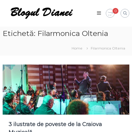
Skip
Blogul
to
0
Dianei
content
Blognotes
de
opinie,
Etichetă:
Filarmonica Oltenia
călătorii
și
alte
Home
Filarmonica Oltenia
finețuri
3 ilustrate de poveste de la Craiova