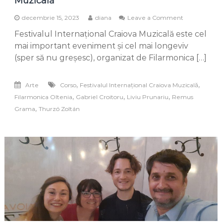
Muzicală
on
decembrie 15, 2023
diana
Leave a Comment
3
Festivalul Internațional Craiova Muzicală este cel
ilustrate
de
mai important eveniment și cel mai longeviv
poveste
(sper să nu greșesc), organizat de Filarmonica […]
de
la
Craiova
,
,
Arte
Corso
Festivalul Internațional Craiova Muzicală
Muzicală
,
,
,
Filarmonica Oltenia
Gabriel Croitoru
Liviu Prunariu
Remus
,
Grama
Thurzó Zoltán