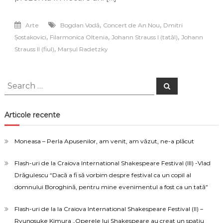
cu
valsuri
și
,
,
Arte
Bogdan Vodă
Concert de An Nou
Dmitri
polci
,
,
,
Șostakovici
Filarmonica Oltenia
Johann Strauss I (tatăl)
Johann
celebre
la
,
Strauss II (fiul)
Marșul Radetzky
Filarmonica
Oltenia
Search
Search
for:
Articole recente
Moneasa – Perla Apusenilor, am venit, am văzut, ne-a plăcut
Flash-uri de la Craiova International Shakespeare Festival (III) -Vlad
Drăgulescu “Dacă a fi să vorbim despre festival ca un copil al
domnului Boroghină, pentru mine evenimentul a fost ca un tată”
Flash-uri de la la Craiova International Shakespeare Festival (II) –
Ryunosuke Kimura „Operele lui Shakespeare au creat un spațiu