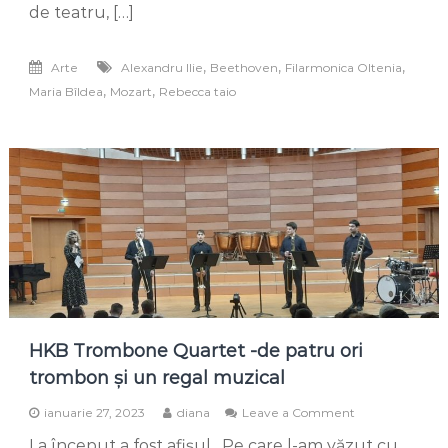
cu
de teatru, […]
armonii
de
Mozart
,
,
,
Arte
Alexandru Ilie
Beethoven
Filarmonica Oltenia
și
,
,
Maria Bîldea
Mozart
Rebecca taio
Beethoven
HKB Trombone Quartet -de patru ori
trombon și un regal muzical
on
ianuarie 27, 2023
diana
Leave a Comment
HKB
La început a fost afișul . Pe care l-am văzut cu
Trombone