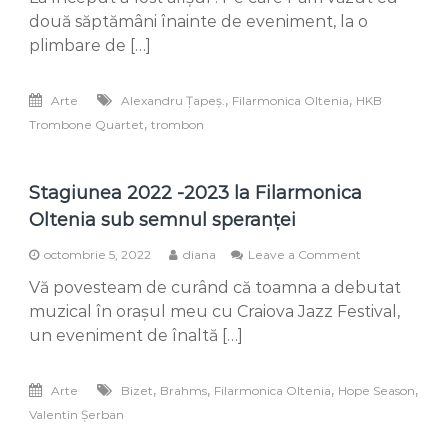
Quartet
două săptămâni înainte de eveniment, la o
-
plimbare de […]
de
patru
ori
,
,
Arte
Alexandru Țapeș.
Filarmonica Oltenia
HKB
trombon
,
Trombone Quartet
trombon
și
un
regal
muzical
Stagiunea 2022 -2023 la Filarmonica
Oltenia sub semnul speranței
on
octombrie 5, 2022
diana
Leave a Comment
Stagiunea
Vă povesteam de curând că toamna a debutat
2022
-2023
muzical în orașul meu cu Craiova Jazz Festival,
la
un eveniment de înaltă […]
Filarmonica
Oltenia
sub
,
,
,
,
Arte
Bizet
Brahms
Filarmonica Oltenia
Hope Season
semnul
Valentin Șerban
speranței