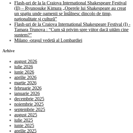
Flash-uri de la la Craiova International Shakespeare Festival
(II) – Ryunosuke Kimura „Operele lui Shakespeare au creat
un spațiu unde oamenii se întâlnesc dincolo de timp,
naționalitate și cultură”
Flash-uri de la Craiova International Shakespeare Festival (I) -
Tamara Trunova : “Cum să privim spre viitor dacă uităm cine
suntem?”
Milano -orașul vedetă al Lombardiei
Arhive
august 2026
iulie 2026
iunie 2026
aprilie 2026
martie 2026
februarie 2026
ianuarie 2026
decembrie 2025
noiembrie 2025
septembrie 2025
august 2025
iulie 2025
iunie 2025
aprilie 2025