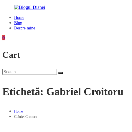
Skip
to
content
Home
Blogul
Blog
Dianei
Despre mine
Blognotes
0
de
opinie,
Cart
călătorii
și
alte
finețuri
Search
Search
for:
Etichetă:
Gabriel Croitoru
Home
Gabriel Croitoru