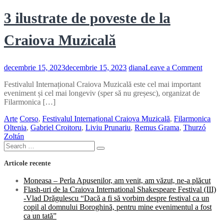
3 ilustrate de poveste de la
Craiova Muzicală
on
decembrie 15, 2023
decembrie 15, 2023
diana
Leave a Comment
3
Festivalul Internațional Craiova Muzicală este cel mai important
ilustr
eveniment și cel mai longeviv (sper să nu greșesc), organizat de
de
Filarmonica […]
poves
de
Arte
Corso
,
Festivalul Internațional Craiova Muzicală
,
Filarmonica
la
Oltenia
,
Gabriel Croitoru
,
Liviu Prunariu
,
Remus Grama
,
Thurzó
Craio
Zoltán
Muzic
Search
Search
for:
Articole recente
Moneasa – Perla Apusenilor, am venit, am văzut, ne-a plăcut
Flash-uri de la Craiova International Shakespeare Festival (III)
-Vlad Drăgulescu “Dacă a fi să vorbim despre festival ca un
copil al domnului Boroghină, pentru mine evenimentul a fost
ca un tată”