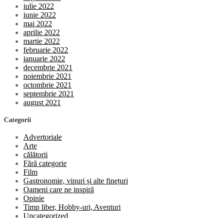
iulie 2022
iunie 2022
mai 2022
aprilie 2022
martie 2022
februarie 2022
ianuarie 2022
decembrie 2021
noiembrie 2021
octombrie 2021
septembrie 2021
august 2021
Categorii
Advertoriale
Arte
călătorii
Fără categorie
Film
Gastronomie, vinuri și alte finețuri
Oameni care ne inspiră
Opinie
Timp liber, Hobby-uri, Aventuri
Uncategorized