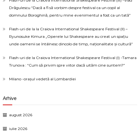
Flash-uri de la Craiova International Shakespeare Festival (III) -Vlad
Drăgulescu “Dacă a fi să vorbim despre festival ca un copil al
domnului Boroghină, pentru mine evenimentul a fost ca un tată”
Flash-uri de la la Craiova International Shakespeare Festival (II) –
Ryunosuke Kimura „Operele lui Shakespeare au creat un spațiu
unde oamenii se întâlnesc dincolo de timp, naționalitate și cultură”
Flash-uri de la Craiova International Shakespeare Festival (I) -Tamara
Trunova : “Cum să privim spre viitor dacă uităm cine suntem?”
Milano -orașul vedetă al Lombardiei
Arhive
august 2026
iulie 2026