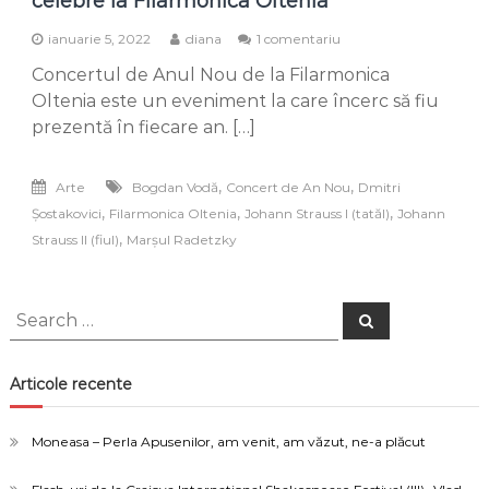
celebre la Filarmonica Oltenia
la
ianuarie 5, 2022
diana
1 comentariu
Concertul
Concertul de Anul Nou de la Filarmonica
de
Anul
Oltenia este un eveniment la care încerc să fiu
Nou
prezentă în fiecare an. […]
cu
valsuri
și
,
,
Arte
Bogdan Vodă
Concert de An Nou
Dmitri
polci
,
,
,
Șostakovici
Filarmonica Oltenia
Johann Strauss I (tatăl)
Johann
celebre
la
,
Strauss II (fiul)
Marșul Radetzky
Filarmonica
Oltenia
Search
Search
for:
Articole recente
Moneasa – Perla Apusenilor, am venit, am văzut, ne-a plăcut