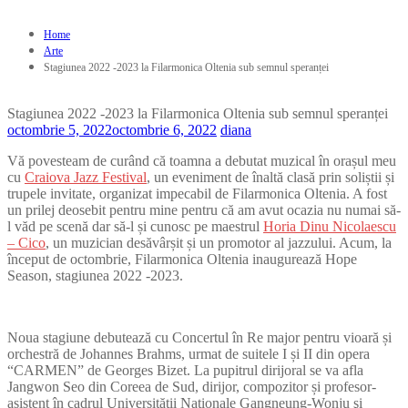
Home
Arte
Stagiunea 2022 -2023 la Filarmonica Oltenia sub semnul speranței
Stagiunea 2022 -2023 la Filarmonica Oltenia sub semnul speranței
octombrie 5, 2022
octombrie 6, 2022
diana
Vă povesteam de curând că toamna a debutat muzical în orașul meu
cu
Craiova Jazz Festival
, un eveniment de înaltă clasă prin soliștii și
trupele invitate, organizat impecabil de Filarmonica Oltenia. A fost
un prilej deosebit pentru mine pentru că am avut ocazia nu numai să-
l văd pe scenă dar să-l și cunosc pe maestrul
Horia Dinu Nicolaescu
– Cico
, un muzician desăvârșit și un promotor al jazzului. Acum, la
început de octombrie, Filarmonica Oltenia inaugurează Hope
Season, stagiunea 2022 -2023.
Noua stagiune debutează cu Concertul în Re major pentru vioară și
orchestră de Johannes Brahms, urmat de suitele I și II din opera
“CARMEN” de Georges Bizet. La pupitrul dirijoral se va afla
Jangwon Seo din Coreea de Sud, dirijor, compozitor și profesor-
asistent în cadrul Universităţii Naţionale Gangneung-Wonju şi