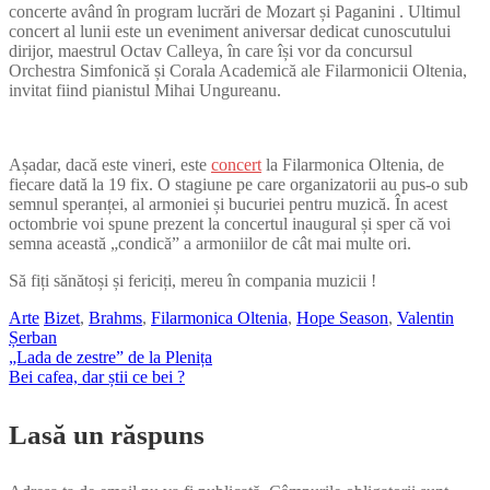
concerte având în program lucrări de Mozart și Paganini . Ultimul
concert al lunii este un eveniment aniversar dedicat cunoscutului
dirijor, maestrul Octav Calleya, în care își vor da concursul
Orchestra Simfonică și Corala Academică ale Filarmonicii Oltenia,
invitat fiind pianistul Mihai Ungureanu.
Așadar, dacă este vineri, este
concert
la Filarmonica Oltenia, de
fiecare dată la 19 fix. O stagiune pe care organizatorii au pus-o sub
semnul speranței, al armoniei și bucuriei pentru muzică. În acest
octombrie voi spune prezent la concertul inaugural și sper că voi
semna această „condică” a armoniilor de cât mai multe ori.
Să fiți sănătoși și fericiți, mereu în compania muzicii !
Arte
Bizet
,
Brahms
,
Filarmonica Oltenia
,
Hope Season
,
Valentin
Șerban
„Lada de zestre” de la Plenița
Navigare
Bei cafea, dar știi ce bei ?
în
Lasă un răspuns
articole