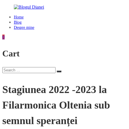
Skip
to
content
Home
Blogul
Blog
Dianei
Despre mine
Blognotes
0
de
opinie,
Cart
călătorii
și
alte
finețuri
Search
Search
for:
Stagiunea 2022 -2023 la
Filarmonica Oltenia sub
semnul speranței