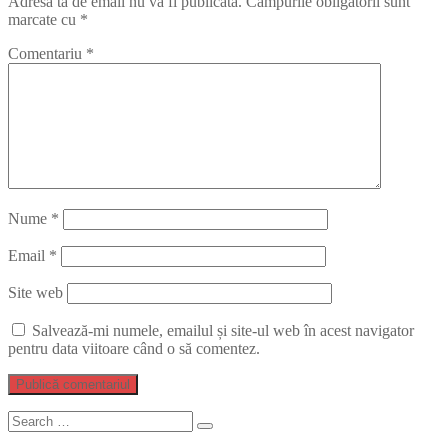
Adresa ta de email nu va fi publicată.
Câmpurile obligatorii sunt
marcate cu
*
Comentariu
*
Nume
*
Email
*
Site web
Salvează-mi numele, emailul și site-ul web în acest navigator
pentru data viitoare când o să comentez.
Search
Search
for: