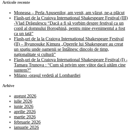
Articole recente
Moneasa – Perla Apusenilor, am venit, am văzut, ne-a plăcut
Flash-uri de la Craiova International Shakespeare Festival (III)
-Vlad Drăgulescu “Dacă a fi să vorbim despre festival ca un
copil al domnului Boroghină, pentru mine evenimentul a fost
ca un tată”
Flash-uri de la la Craiova International Shakespeare Festival
(II) – Ryunosuke Kimura „Operele lui Shakespeare au creat
un spațiu unde oamenii se întâlnesc dincolo de timp,
naționalitate și cultură”
Flash-uri de la Craiova International Shakespeare Festival (I) -
Tamara Trunova : “Cum să privim spre viitor dacă uităm cine
suntem?”
Milano -orașul vedetă al Lombardiei
Arhive
august 2026
iulie 2026
iunie 2026
aprilie 2026
martie 2026
februarie 2026
ianuarie 2026