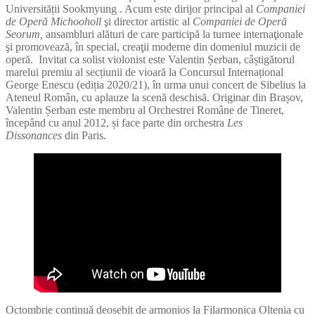
Universității Sookmyung
. Acum este dirijor principal al
Companiei
de Operă Michooholl
şi director artistic al
Companiei de Operă
Seorum,
ansambluri alături de care participă la turnee internaţionale
şi promovează, în special, creaţii moderne din domeniul muzicii de
operă. Invitat ca solist violonist este Valentin Șerban, câștigătorul
marelui premiu al secțiunii de vioară la Concursul Internațional
George Enescu (ediția 2020/21), în urma unui concert de Sibelius la
Ateneul Român, cu aplauze la scenă deschisă. Originar din Brașov,
Valentin Șerban este membru al Orchestrei Române de Tineret,
începând cu anul 2012, și face parte din orchestra
Les
Dissonances
din Paris.
Octombrie continuă deosebit de armonios la Filarmonica Oltenia cu