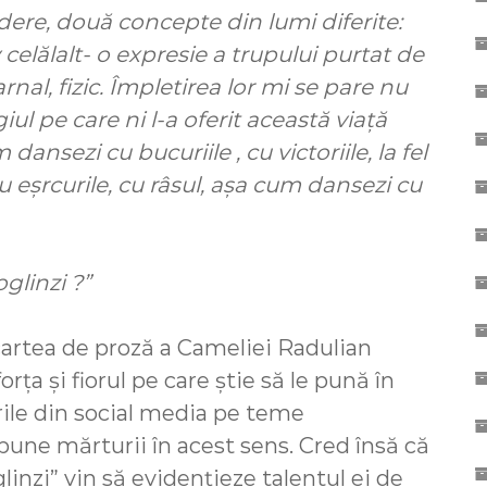
edere, două concepte din lumi diferite:
v celălalt- o expresie a trupului purtat de
arnal, fizic. Împletirea lor mi se pare nu
giul pe care ni l-a oferit această viață
ansezi cu bucuriile , cu victoriile, la fel
 eșrcurile, cu râsul, așa cum dansezi cu
glinzi ?”
rtea de proză a Cameliei Radulian
ța și fiorul pe care știe să le pună în
rile din social media pe teme
i bune mărturii în acest sens. Cred însă că
linzi” vin să evidențieze talentul ei de