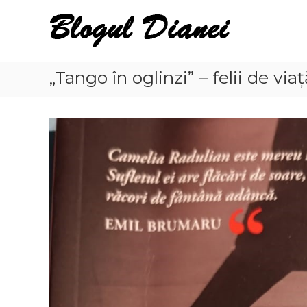
Skip
Blogul
to
Dianei
content
Blognotes
de
„Tango în oglinzi” – felii de viaț
opinie,
călătorii
și
alte
finețuri