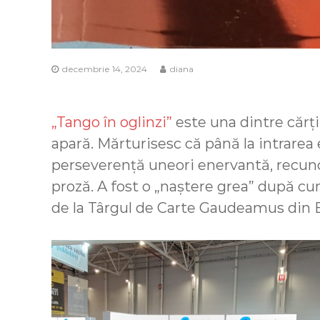
decembrie 14, 2024
diana
„Tango în oglinzi”
este una dintre cărț
apară. Mărturisesc că până la intrarea 
perseverență uneori enervantă, recunosc
proză. A fost o „naștere grea” după cum
de la Târgul de Carte Gaudeamus din B