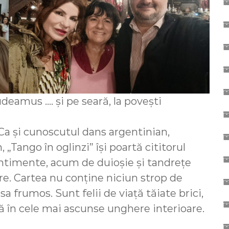
audeamus …. și pe seară, la povești
. Ca și cunoscutul dans argentinian,
 „Tango în oglinzi” își poartă cititorul
sentimente, acum de duioșie și tandrețe
re. Cartea nu conține niciun strop de
a frumos. Sunt felii de viață tăiate brici,
ă în cele mai ascunse unghere interioare.