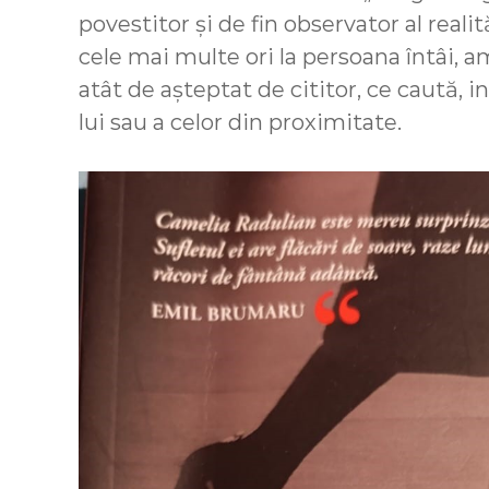
povestitor și de fin observator al realit
cele mai multe ori la persoana întâi, 
atât de așteptat de cititor, ce caută, 
lui sau a celor din proximitate.