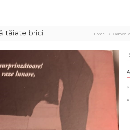
ă tăiate brici
Home
Oameni ca
S
f
A