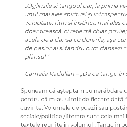
„Oglinzile și tangoul par, la prima v
unul mai ales spiritual și introspecti
voluptate, ritm și instinct. mai ales c
doar firească, ci reflectă chiar privile
acela de a dansa cu durerile, așa cum d
de pasional și tandru cum dansezi cu
plânsul.”
Camelia Radulian – „De ce tango în o
Spuneam că așteptam cu nerăbdare ca
pentru că m-au uimit de fiecare dată for
cuvinte. Volumele de poezii sau postă
sociale/politice /literare sunt cele ma
textele reunite în volumul „Tango în og