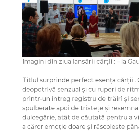
Imagini din ziua lansării cărții : – la G
Titlul surprinde perfect esența cărții 
deopotrivă senzual și cu ruperi de ritm,
printr-un întreg registru de trăiri și 
spulberate apoi de tristețe și resemna
dulcegărie, atât de căutată pentru a vis
a căror emoție doare și răscolește pân