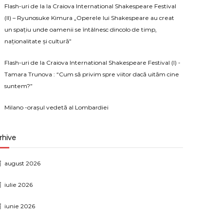
Flash-uri de la la Craiova International Shakespeare Festival
(II) – Ryunosuke Kimura „Operele lui Shakespeare au creat
un spațiu unde oamenii se întâlnesc dincolo de timp,
naționalitate și cultură”
Flash-uri de la Craiova International Shakespeare Festival (I) -
Tamara Trunova : “Cum să privim spre viitor dacă uităm cine
suntem?”
Milano -orașul vedetă al Lombardiei
rhive
august 2026
iulie 2026
iunie 2026