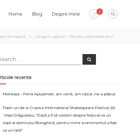
0
Home
Blog
Despre mine
re ne inspiră
„Tango în oglinzi” – felii de viață tăiate brici
earch
Search
or:
rticole recente
Moneasa – Perla Apusenilor, am venit, am văzut, ne-a plăcut
Flash-uri de la Craiova International Shakespeare Festival (III)
-Vlad Drăgulescu “Dacă a fi să vorbim despre festival ca un
copil al domnului Boroghină, pentru mine evenimentul a fost
ca un tată”