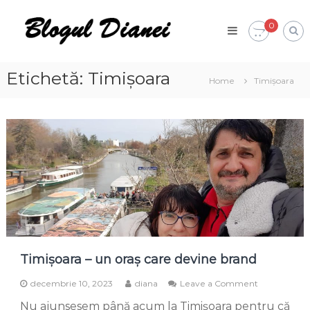
Skip
Blogul
to
0
Dianei
content
Blognotes
de
opinie,
Etichetă:
Timișoara
Home
Timișoara
călătorii
și
alte
finețuri
Timișoara – un oraș care devine brand
on
decembrie 10, 2023
diana
Leave a Comment
Timișoara
Nu ajunsesem până acum la Timișoara pentru că
–