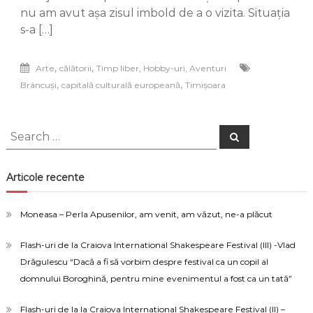
un
nu am avut așa zisul imbold de a o vizita. Situația
oraș
s-a […]
care
devine
brand
,
,
Arte
călătorii
Timp liber, Hobby-uri, Aventuri
,
,
Brâncuși
capitală culturală europeană
Timișoara
Search
Search
for:
Articole recente
Moneasa – Perla Apusenilor, am venit, am văzut, ne-a plăcut
Flash-uri de la Craiova International Shakespeare Festival (III) -Vlad
Drăgulescu “Dacă a fi să vorbim despre festival ca un copil al
domnului Boroghină, pentru mine evenimentul a fost ca un tată”
Flash-uri de la la Craiova International Shakespeare Festival (II) –