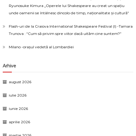
Ryunosuke Kimura „Operele lui Shakespeare au creat un spațiu
unde oamenii se întâlnesc dincolo de timp, naționalitate și cultură”
Flash-uri de la Craiova International Shakespeare Festival (I) -Tamara
Trunova : “Cum să privim spre viitor dacă uităm cine suntem?”
Milano -orașul vedetă al Lombardiei
Arhive
august 2026
iulie 2026
iunie 2026
aprilie 2026
martie 2026