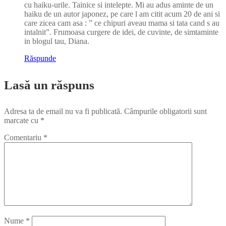
cu haiku-urile. Tainice si intelepte. Mi au adus aminte de un
haiku de un autor japonez, pe care l am citit acum 20 de ani si
care zicea cam asa : ” ce chipuri aveau mama si tata cand s au
intalnit”. Frumoasa curgere de idei, de cuvinte, de simtaminte
in blogul tau, Diana.
Răspunde
Lasă un răspuns
Adresa ta de email nu va fi publicată.
Câmpurile obligatorii sunt
marcate cu
*
Comentariu
*
Nume
*