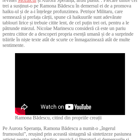
revistei
Mozaicul
și Aurora Speranța, artist plastic . Fiecare dintre cei
trei a susținut-o pe Ramona Bădescu în demersul ei de a promova
haiku-ul și de a-i înțelege profunzimea. Petrișor Militaru, care
semnează și prefața cărții, spune că haikuurile sunt adevărate
tablouri lirice și trebuie citite lent, de cel puțin trei ori, pentru a le
pătrunde miezul. Nicolae Marinescu consideră că este un pariu
pentru cititor de a descoperi propria esență umană și de a surprinde
trăirile în niște texte atât de scurte ce înmagazinează atât de multe
sentimente.
Ramona Bădescu, citind din propriile creații
Pe Aurora Speranța, Ramona Bădescu a numit-o „îngerul
frumosului”, reușind prin această sintagmă să sintetizeze pasiunea
artistei pentru artele plastice, muzică și literatură și demersurile și