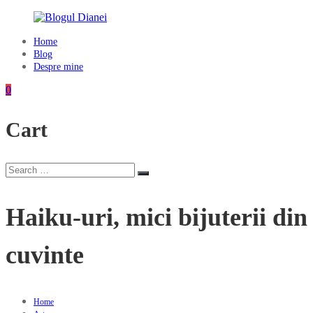
Skip
to
content
Home
Blogul
Blog
Dianei
Despre mine
Blognotes
0
de
opinie,
Cart
călătorii
și
alte
finețuri
Search
Search
for:
Haiku-uri, mici bijuterii din
cuvinte
Home