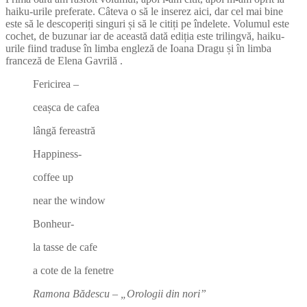
haiku-urile preferate. Câteva o să le inserez aici, dar cel mai bine
este să le descoperiți singuri și să le citiți pe îndelete. Volumul este
cochet, de buzunar iar de această dată ediția este trilingvă, haiku-
urile fiind traduse în limba engleză de Ioana Dragu și în limba
franceză de Elena Gavrilă .
Fericirea –
ceașca de cafea
lângă fereastră
Happiness-
coffee up
near the window
Bonheur-
la tasse de cafe
a cote de la fenetre
Ramona Bădescu – „Orologii din nori”