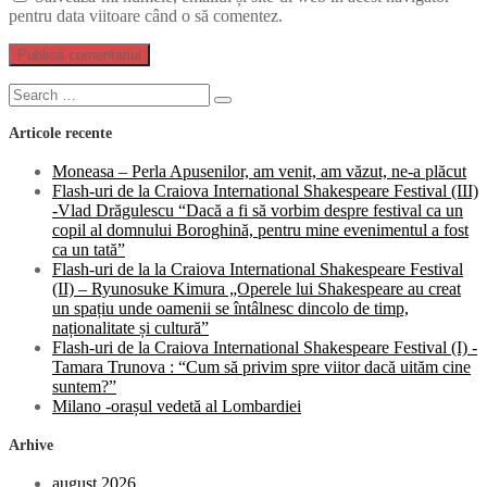
pentru data viitoare când o să comentez.
Search
Search
for:
Articole recente
Moneasa – Perla Apusenilor, am venit, am văzut, ne-a plăcut
Flash-uri de la Craiova International Shakespeare Festival (III)
-Vlad Drăgulescu “Dacă a fi să vorbim despre festival ca un
copil al domnului Boroghină, pentru mine evenimentul a fost
ca un tată”
Flash-uri de la la Craiova International Shakespeare Festival
(II) – Ryunosuke Kimura „Operele lui Shakespeare au creat
un spațiu unde oamenii se întâlnesc dincolo de timp,
naționalitate și cultură”
Flash-uri de la Craiova International Shakespeare Festival (I) -
Tamara Trunova : “Cum să privim spre viitor dacă uităm cine
suntem?”
Milano -orașul vedetă al Lombardiei
Arhive
august 2026