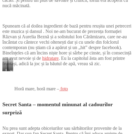
cacao. Și pentru un plus de savoare și crunch, tortul era acoperit cu
nucă măcinată.
Spuneam că al doilea ingredient de bază pentru reușita unei petreceri
este muzica și dansul . Noi ne-am bucurat de prezența formației
Răzvan și Aurelia Beznă și a solistului Ion Cărămizaru, care ne-au
încântat cu cântece vechi oltenești dar și cu unele din folclorul
contemporan (nu știam că a apărut și un „hit” despre facebook).
Bineînțeles că am încins niște hore și sârbe pe cinste, și în consecință
am avut nevoie și de
hidratare
. Eu la capitolul ăsta am fost printre
fruntași, adică la joc și la băutul de apă, vreau să zic.
Formația
solist
Răzvan
Ion
și
Cărămizaru
Aurelia
Horă mare, horă mare –
foto
Beznă
Secret Santa – momentul minunat al cadourilor
surpriză
Nu prea sunt adepta obiceiurilor sau sărbătorilor provenite de la
export. Dar sun fan Secret Santa. Pentru că îmi aduce aminte de