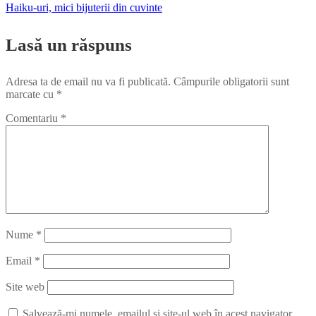
Navigare
Haiku-uri, mici bijuterii din cuvinte
în
Lasă un răspuns
articole
Adresa ta de email nu va fi publicată.
Câmpurile obligatorii sunt
marcate cu
*
Comentariu
*
Nume
*
Email
*
Site web
Salvează-mi numele, emailul și site-ul web în acest navigator