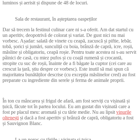
luminos și aerisit și dispune de 48 de locuri.
Sala de restaurant, în așteptarea oaspeților
Dar să trecem la festinul culinar care ni s-a oferit. Am dat startul cu
un aperitiv, deopotrivă de colorat și variat. De gust nici nu mai
vorbesc. Așadar: salată de vinete cu ceapă, zacuscă și piftie, lebăr,
tobă, șorici și jumări, sunculiță cu boia, brânză de capră, icre, roșii,
măsline și obligatoriu, ceapă roșie. Pentru toate acestea ni s-au servit
pâinici de casă, cu miez pufos și cu coajă rumenă și crocantă,
stropite cu suc de roșii, înainte de a fi băgate la cuptor (cei care au
crescut la țară, știu despre ce vorbesc). Este inutil să mai spun că
majoritatea bunătăților descrise (cu excepția măslinelor cred) au fost
preparate cu ingrediente din serele și ferma de animale proprii.
În ton cu mâncarea și frigul de afară, am fost serviți cu vișinată și
țuică, făcute tot în partea locului. Eu am gustat din vișinată care a
fost pe placul meu: aromată și cu tărie medie. Nu au lipsit
vinurile
oltenești
și dacă a fost aperitiv și brânză de capră, obligatoriu a fost
și Sauvignon Blanc.
La un noroc cu tăriile : vișinata și țuica