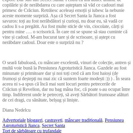
copilărie și de nerăbdarea cu care așteptam să văd ce cadouri mai
primesc de Crăciun. Retrăiesc aceleași emoții și iubesc la nebunie
aceste momente surpriză. Așa că Secret Santa la Jianca a fost
savuros: toți au fost nerăbdători și curioși, nu doar eu, să vadă ce
cadou li s-a pregătit. Au fost multe sticle de vin, ciocolate, cărți și
pentru mine …. o scrisorică. În care mi se spune să stau cuminte că
vine și cadoul. M-am bucurat tare și de scrisoare, și aștept cu
nerăbdare cadoul. Doar este o surpriză nu ?
O seară fabuloasă, cu mâncare excelentă, vinuri de colecție, antren și
multă voie bună la Pensiunea Agroturistică Jianca. Gazdele au fost
minunate și primitoare dar și noi toți cred că am fost haioși (de
frumoși și deștepți nu mai zic că suntem foarte modești :)) ) . În seara
aceea ni s-a spus că încă mai sunt locuri pentru petrecerile de
Crăciun și Revelion, dar nu bag mâna foc, că poate s-au ocupat între
timp. Indiferent unde le petreceți, să aveți Sărbători frumoase alături
de cei dragi, cu sănătate, belșug și liniște.
Diana Nedelcu
Advertoriale
bloggeri
,
castraveți
,
mâncare tradițională
,
Pensiunea
Agroturistică Jianca
,
Secret Santa
Tort de sărbătoare cu trufandale