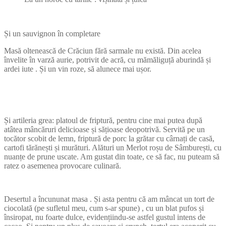
Și un sauvignon în completare
Masă oltenească de Crăciun fără sarmale nu există. Din acelea
învelite în varză aurie, potrivit de acră, cu mămăliguță aburindă și
ardei iute . Și un vin roze, să alunece mai ușor.
Și artileria grea: platoul de friptură, pentru cine mai putea după
atâtea mâncăruri delicioase și sățioase deopotrivă. Servită pe un
tocător scobit de lemn, friptură de porc la grătar cu cârnați de casă,
cartofi tărănești și murături. Alături un Merlot roșu de Sâmburești, cu
nuanțe de prune uscate. Am gustat din toate, ce să fac, nu puteam să
ratez o asemenea provocare culinară.
Desertul a încununat masa . Și asta pentru că am mâncat un tort de
ciocolată (pe sufletul meu, cum s-ar spune) , cu un blat pufos și
însiropat, nu foarte dulce, evidențiindu-se astfel gustul intens de