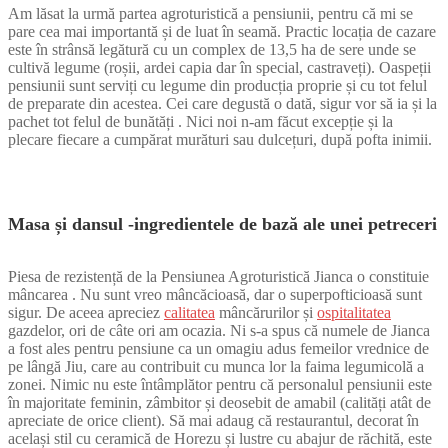
au
Am lăsat la urmă partea agroturistică a pensiunii, pentru că mi se
ratat
pare cea mai importantă și de luat în seamă. Practic locația de cazare
ocazia
să
este în strânsă legătură cu un complex de 13,5 ha de sere unde se
testeze
cultivă legume (roșii, ardei capia dar în special, castraveți). Oaspeții
biliardul
pensiunii sunt serviți cu legume din producția proprie și cu tot felul
–
de preparate din acestea. Cei care degustă o dată, sigur vor să ia și la
foto
pachet tot felul de bunătăți . Nici noi n-am făcut excepție și la
plecare fiecare a cumpărat murături sau dulcețuri, după pofta inimii.
Masa și dansul -ingredientele de bază ale unei petreceri
Piesa de rezistență de la Pensiunea Agroturistică Jianca o constituie
mâncarea . Nu sunt vreo mâncăcioasă, dar o superpofticioasă sunt
sigur. De aceea apreciez
calitatea
mâncărurilor și
ospitalitatea
gazdelor, ori de câte ori am ocazia. Ni s-a spus că numele de Jianca
a fost ales pentru pensiune ca un omagiu adus femeilor vrednice de
pe lângă Jiu, care au contribuit cu munca lor la faima legumicolă a
zonei. Nimic nu este întâmplător pentru că personalul pensiunii este
în majoritate feminin, zâmbitor și deosebit de amabil (calități atât de
apreciate de orice client). Să mai adaug că restaurantul, decorat în
același stil cu ceramică de Horezu și lustre cu abajur de răchită, este