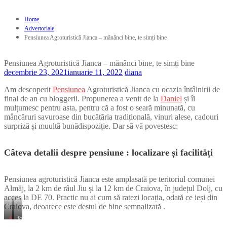
Home
Advertoriale
Pensiunea Agroturistică Jianca – mănânci bine, te simți bine
Pensiunea Agroturistică Jianca – mănânci bine, te simți bine
decembrie 23, 2021
ianuarie 11, 2022
diana
Am descoperit
Pensiunea
Agroturistică Jianca cu ocazia întâlnirii de
final de an cu bloggerii. Propunerea a venit de la
Daniel
și îi
mulțumesc pentru asta, pentru că a fost o seară minunată, cu
mâncăruri savuroase din bucătăria tradițională, vinuri alese, cadouri
surpriză și muultă bunădispoziție. Dar să vă povestesc:
Câteva detalii despr
e pensiune : localizare și facilități
Pensiunea agroturistică Jianca este amplasată pe teritoriul comunei
Almăj, la 2 km de râul Jiu și la 12 km de Craiova, în județul Dolj, cu
acces la DE 70. Practic nu ai cum să ratezi locația, odată ce ieși din
Craiova, deoarece este destul de bine semnalizată .
foto
foto
http://cristinedelcu.ro/