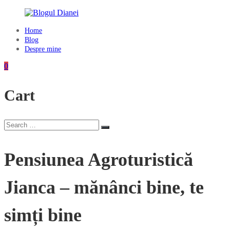
Skip
to
content
Home
Blogul
Blog
Dianei
Despre mine
Blognotes
0
de
opinie,
Cart
călătorii
și
alte
finețuri
Search
Search
for:
Pensiunea Agroturistică
Jianca – mănânci bine, te
simți bine