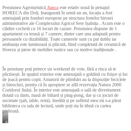
Pensiunea Agroturistică
Jianca
este relativ nouă în peisajul
HORECA din Dolj. Inaugurată în urmă un an, locația a fost
amenajată prin fonduri europene pe structura fostelor birouri
administrative ale Complexului Agricol Sere Ișalnița . Acum este o
clădire cochetă cu 16 locuri de cazare. Pensiunea dispune de 1
apartament cu terasă și 7 camere, dintre care una adaptată pentru
persoanele cu dizabilități. Toate camerele sunt cu pat dublu iar
ambianța este luminoasă și plăcută, fiind completată de ceramică de
Horezu și piese de mobilier rustice sau cu motive tradiționale .
În pensiune poți petrece un weekend de voie, fără a risca să te
plictisești. În spațiul exterior este amenajată o grădină cu foișor și loc
de joacă pentru copii. Amatorii de plimbări au la dispoziție biciclete
și binocluri, pentru că în apropiere se află rezervația Natura 2000
Coridorul Jiului. În interior este amenajată o sală de divertisment
dotată cu darts, masă de biliard și ping-pong, dar și cu jocuri de
societate (șah, table, remi). Inedită și pe sufletul meu mi s-a părut
biblioteca cu sala de lectură, unde poți sta în tihnă cu cartea
preferată.
Băieții
n-