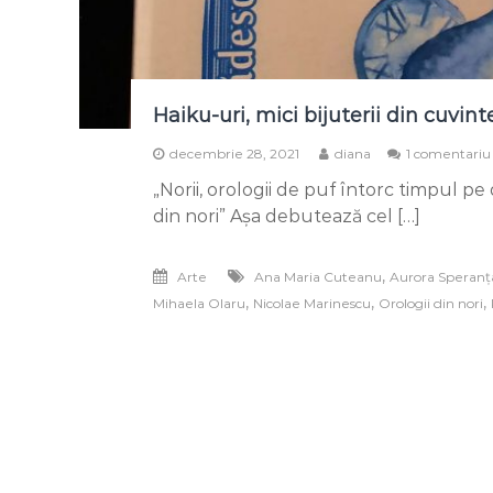
Haiku-uri, mici bijuterii din cuvint
decembrie 28, 2021
diana
1 comentariu
„Norii, orologii de puf întorc timpul 
din nori” Așa debutează cel […]
,
Arte
Ana Maria Cuteanu
Aurora Speranț
,
,
,
Mihaela Olaru
Nicolae Marinescu
Orologii din nori