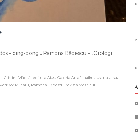
e
la
Haiku-
pe dos – ding-dong „ Ramona Bădescu – „Orologii
uri,
mici
bijuterii
din
cuvinte
,
,
,
,
,
,
a
Cristina Vlădilă
editura Aius
Galeria Arta 1
haiku
Iustina Ursu
,
,
Petrișor Militaru
Ramona Bădescu
revista Mozaicul
A