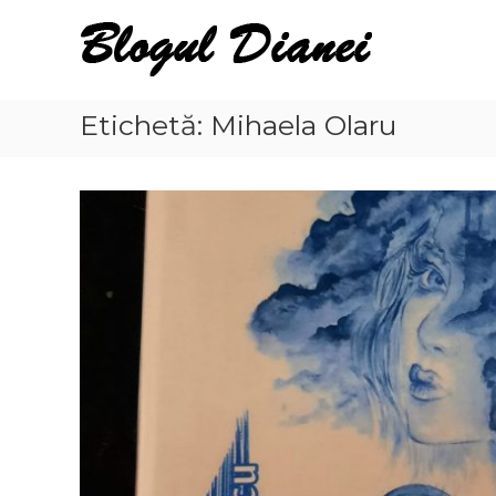
Skip
Blogul
to
Dianei
content
Blognotes
de
Etichetă:
Mihaela Olaru
opinie,
călătorii
și
alte
finețuri