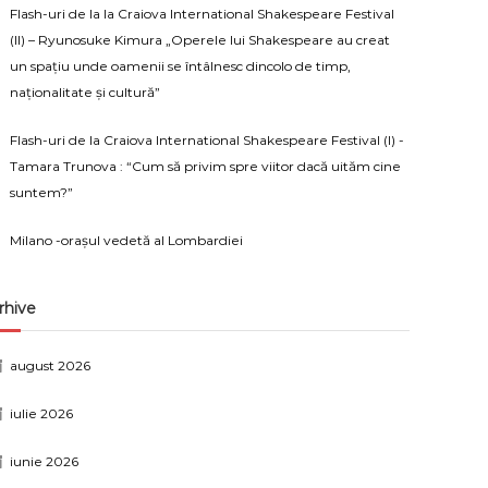
Flash-uri de la la Craiova International Shakespeare Festival
(II) – Ryunosuke Kimura „Operele lui Shakespeare au creat
un spațiu unde oamenii se întâlnesc dincolo de timp,
naționalitate și cultură”
Flash-uri de la Craiova International Shakespeare Festival (I) -
Tamara Trunova : “Cum să privim spre viitor dacă uităm cine
suntem?”
Milano -orașul vedetă al Lombardiei
rhive
august 2026
iulie 2026
iunie 2026