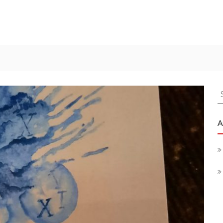
S
f
A