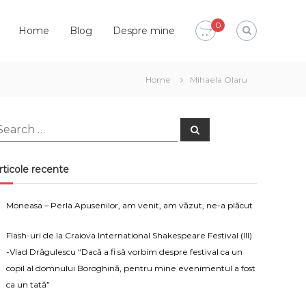
0
Home
Blog
Despre mine
Home
Mihaela Olaru
earch
Search
or:
rticole recente
Moneasa – Perla Apusenilor, am venit, am văzut, ne-a plăcut
Flash-uri de la Craiova International Shakespeare Festival (III)
-Vlad Drăgulescu “Dacă a fi să vorbim despre festival ca un
copil al domnului Boroghină, pentru mine evenimentul a fost
ca un tată”