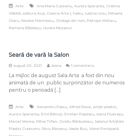
,
,
Arte
Ana Maria Cuteanu
Aurora Speranța
Cristina
,
,
,
,
,
Vlădilă
editura Aius
Galeria Arta 1
haiku
Iustina Ursu
Mihaela
,
,
,
,
Olaru
Nicolae Marinescu
Orologii din nori
Petrișor Militaru
,
Ramona Bădescu
revista Mozaicul
Seară de vară la Salon
la
august 20, 2021
diana
1 comentariu
Seară
La mijloc de august Sala Arta a fost din nou
de
vară
animată de un public surprinzător de numeros
la
pentru o perioadă […]
Salon
,
,
,
Arte
Alexandru Pascu
Alfred Rece
artiști plastici
,
,
,
,
Aurora Speranța
Emil Bănuți
Emilian Popescu
Ioana Fluerașu
,
,
,
Marcel Voinea
Mihai Trifan
Ovidiu Bărbulescu
Salonul Artiștilor
,
,
,
Plastici Craioveni
Silviu Bârsanu
Vasile Buz
Viorel Penișoară
Stegaru