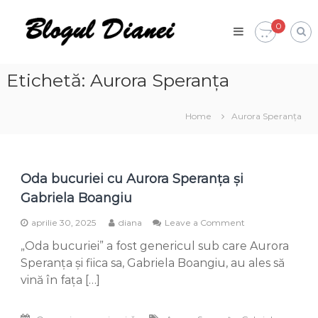
Skip
Blogul
to
0
Dianei
content
Blognotes
de
opinie,
Etichetă:
Aurora Speranța
călătorii
și
alte
Home
Aurora Speranța
finețuri
Oda bucuriei cu Aurora Speranța și
Gabriela Boangiu
on
aprilie 30, 2025
diana
Leave a Comment
Oda
„Oda bucuriei” a fost genericul sub care Aurora
bucuriei
cu
Speranţa și fiica sa, Gabriela Boangiu, au ales să
Aurora
vină în fața […]
Speranța
și
Gabriela