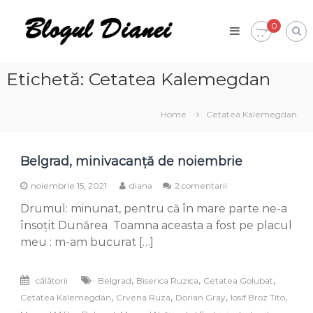
Skip
Blogul
to
0
Dianei
content
Blognotes
de
opinie,
Etichetă:
Cetatea Kalemegdan
călătorii
și
alte
Home
Cetatea Kalemegdan
finețuri
Belgrad, minivacanță de noiembrie
la
noiembrie 15, 2021
diana
2 comentarii
Belgrad,
Drumul: minunat, pentru că în mare parte ne-a
minivacanță
de
însoțit Dunărea Toamna aceasta a fost pe placul
noiembrie
meu : m-am bucurat […]
,
,
,
călătorii
Belgrad
Biserica Ruzica
Cetatea Golubat
,
,
,
,
Cetatea Kalemegdan
Crvena Ruza
Dorian Gray
Iosif Broz Tito