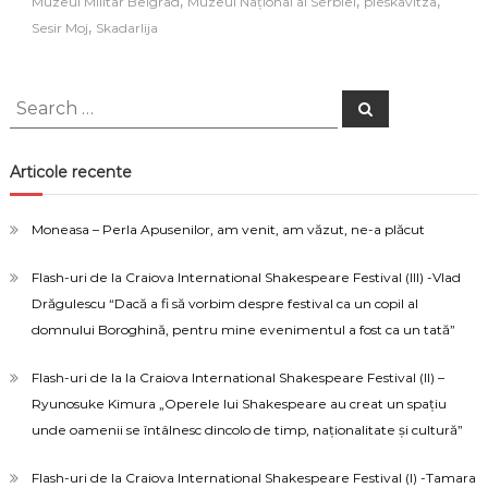
,
,
,
Muzeul Militar Belgrad
Muzeul Național al Serbiei
pleskavitza
,
Sesir Moj
Skadarlija
Search
Search
for:
Articole recente
Moneasa – Perla Apusenilor, am venit, am văzut, ne-a plăcut
Flash-uri de la Craiova International Shakespeare Festival (III) -Vlad
Drăgulescu “Dacă a fi să vorbim despre festival ca un copil al
domnului Boroghină, pentru mine evenimentul a fost ca un tată”
Flash-uri de la la Craiova International Shakespeare Festival (II) –
Ryunosuke Kimura „Operele lui Shakespeare au creat un spațiu
unde oamenii se întâlnesc dincolo de timp, naționalitate și cultură”
Flash-uri de la Craiova International Shakespeare Festival (I) -Tamara