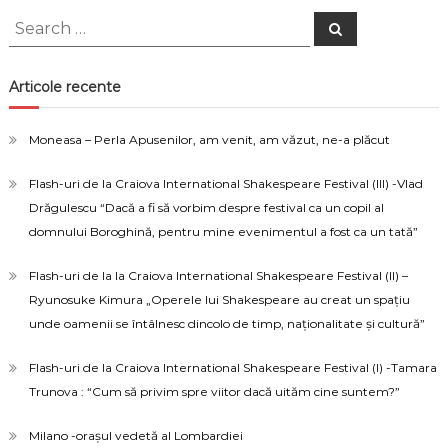
Search
Search
for:
Articole recente
Moneasa – Perla Apusenilor, am venit, am văzut, ne-a plăcut
Flash-uri de la Craiova International Shakespeare Festival (III) -Vlad
Drăgulescu “Dacă a fi să vorbim despre festival ca un copil al
domnului Boroghină, pentru mine evenimentul a fost ca un tată”
Flash-uri de la la Craiova International Shakespeare Festival (II) –
Ryunosuke Kimura „Operele lui Shakespeare au creat un spațiu
unde oamenii se întâlnesc dincolo de timp, naționalitate și cultură”
Flash-uri de la Craiova International Shakespeare Festival (I) -Tamara
Trunova : “Cum să privim spre viitor dacă uităm cine suntem?”
Milano -orașul vedetă al Lombardiei