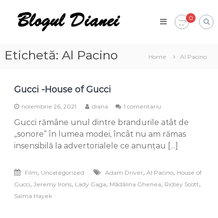
Skip
Blogul
to
0
Dianei
content
Blognotes
de
opinie,
Etichetă:
Al Pacino
Home
Al Pacino
călătorii
și
alte
finețuri
Gucci -House of Gucci
la
noiembrie 26, 2021
diana
1 comentariu
Gucci
Gucci rămâne unul dintre brandurile atât de
-
House
„sonore” în lumea modei, încât nu am rămas
of
insensibilă la advertorialele ce anunțau […]
Gucci
,
,
,
Film
Uncategorized
Adam Driver
Al Pacino
House of
,
,
,
,
,
Gucci
Jeremy Irons
Lady Gaga
Mădălina Ghenea
Ridley Scott
Salma Hayek