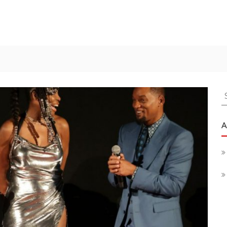
S
f
A