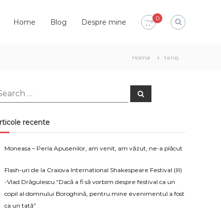
0
Home
Blog
Despre mine
Home
tenis
earch
Search
or:
rticole recente
Moneasa – Perla Apusenilor, am venit, am văzut, ne-a plăcut
Flash-uri de la Craiova International Shakespeare Festival (III)
-Vlad Drăgulescu “Dacă a fi să vorbim despre festival ca un
copil al domnului Boroghină, pentru mine evenimentul a fost
ca un tată”