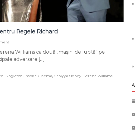
pentru Regele Richard
on
mment
Venus
erena Williams ca două „mașini de luptă” pe
și
Serena
ipale adversare […]
–
„dubla”
de
,
,
,
,
mi Singleton
Inspire Cinema
Saniyya Sidney
Serena Williams
aur
A
pentru
Regele
Richard