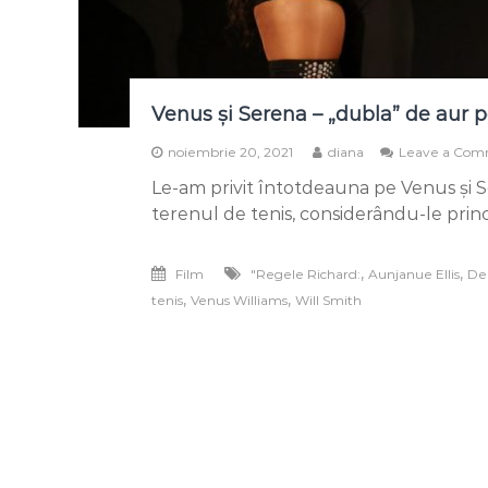
Venus și Serena – „dubla” de aur 
noiembrie 20, 2021
diana
Leave a Co
Le-am privit întotdeauna pe Venus și S
terenul de tenis, considerându-le princ
,
,
Film
"Regele Richard:
Aunjanue Ellis
De
,
,
tenis
Venus Williams
Will Smith