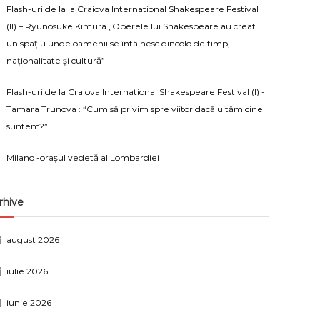
Flash-uri de la la Craiova International Shakespeare Festival
(II) – Ryunosuke Kimura „Operele lui Shakespeare au creat
un spațiu unde oamenii se întâlnesc dincolo de timp,
naționalitate și cultură”
Flash-uri de la Craiova International Shakespeare Festival (I) -
Tamara Trunova : “Cum să privim spre viitor dacă uităm cine
suntem?”
Milano -orașul vedetă al Lombardiei
rhive
august 2026
iulie 2026
iunie 2026