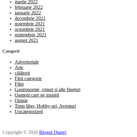
martie 2022
februarie 2022
ianuarie 2022
decembrie 2021
noiembrie 2021
octombrie 2021
septembrie 2021
august 2021
Categorii
Advertoriale
Arte
călătorii
Fără categorie
Film
Gastronomie, vinuri și alte finețuri
Oameni care ne inspiră
Opinie
Timp liber, Hobby-uri, Aventuri
Uncategorized
Copyright © 2026
Blogul Dianei