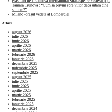
Flash-uri de la Craiova International Shakespeare Festival (I) -
Tamara Trunova : “Cum să privim spre viitor dacă uităm cine
suntem?”
Milano -orașul vedetă al Lombardiei
Arhive
august 2026
iulie 2026
iunie 2026
aprilie 2026
martie 2026
februarie 2026
ianuarie 2026
decembrie 2025
noiembrie 2025
septembrie 2025
august 2025
iulie 2025
iunie 2025
aprilie 2025
martie 2025
februarie 2025
ianuarie 2025
decembrie 2024