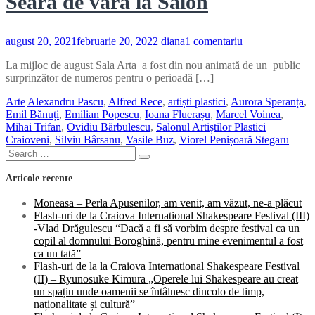
Seară de vară la Salon
la
august 20, 2021
februarie 20, 2022
diana
1 comentariu
Seară
La mijloc de august Sala Arta a fost din nou animată de un public
de
surprinzător de numeros pentru o perioadă […]
vară
la
Arte
Alexandru Pascu
,
Alfred Rece
,
artiști plastici
,
Aurora Speranța
,
Salon
Emil Bănuți
,
Emilian Popescu
,
Ioana Fluerașu
,
Marcel Voinea
,
Mihai Trifan
,
Ovidiu Bărbulescu
,
Salonul Artiștilor Plastici
Craioveni
,
Silviu Bârsanu
,
Vasile Buz
,
Viorel Penișoară Stegaru
Search
Search
for:
Articole recente
Moneasa – Perla Apusenilor, am venit, am văzut, ne-a plăcut
Flash-uri de la Craiova International Shakespeare Festival (III)
-Vlad Drăgulescu “Dacă a fi să vorbim despre festival ca un
copil al domnului Boroghină, pentru mine evenimentul a fost
ca un tată”
Flash-uri de la la Craiova International Shakespeare Festival
(II) – Ryunosuke Kimura „Operele lui Shakespeare au creat
un spațiu unde oamenii se întâlnesc dincolo de timp,
naționalitate și cultură”