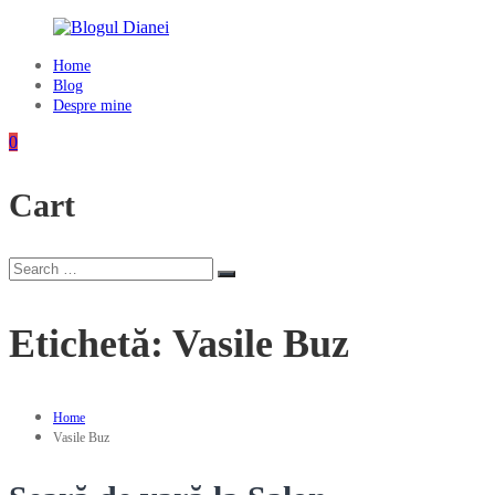
Skip
to
content
Home
Blogul
Blog
Dianei
Despre mine
Blognotes
0
de
opinie,
Cart
călătorii
și
alte
finețuri
Search
Search
for:
Etichetă:
Vasile Buz
Home
Vasile Buz