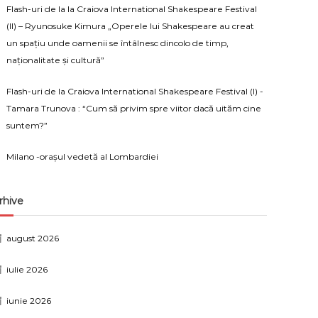
Flash-uri de la la Craiova International Shakespeare Festival
(II) – Ryunosuke Kimura „Operele lui Shakespeare au creat
un spațiu unde oamenii se întâlnesc dincolo de timp,
naționalitate și cultură”
Flash-uri de la Craiova International Shakespeare Festival (I) -
Tamara Trunova : “Cum să privim spre viitor dacă uităm cine
suntem?”
Milano -orașul vedetă al Lombardiei
rhive
august 2026
iulie 2026
iunie 2026