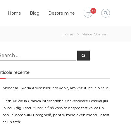
0
Home
Blog
Despre mine
Home
Marcel Voinea
earch
Search
or:
rticole recente
Moneasa – Perla Apusenilor, am venit, am văzut, ne-a plăcut
Flash-uri de la Craiova International Shakespeare Festival (III)
-Vlad Drăgulescu “Dacă a fi să vorbim despre festival ca un
copil al domnului Boroghină, pentru mine evenimentul a fost
ca un tată”