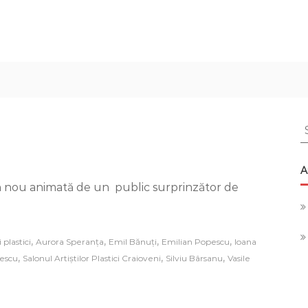
S
f
A
ră
in nou animată de un public surprinzător de
n
,
,
,
,
i plastici
Aurora Speranța
Emil Bănuți
Emilian Popescu
Ioana
,
,
,
lescu
Salonul Artiștilor Plastici Craioveni
Silviu Bârsanu
Vasile