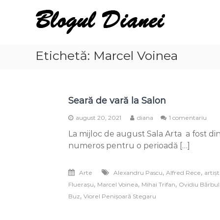
Skip
Blogul
to
Dianei
content
Blognotes
de
Etichetă:
Marcel Voinea
opinie,
călătorii
și
alte
Seară de vară la Salon
finețuri
la
august 20, 2021
diana
1 comentariu
Sea
La mijloc de august Sala Arta a fost d
de
vară
numeros pentru o perioadă […]
la
Salo
,
,
Arte
Alexandru Pascu
Alfred Rece
artișt
,
,
,
Fluerașu
Marcel Voinea
Mihai Trifan
Ovidiu Bărbu
,
Buz
Viorel Penișoară Stegaru