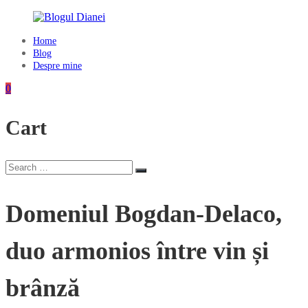
Skip
to
content
Home
Blogul
Blog
Dianei
Despre mine
Blognotes
0
de
opinie,
Cart
călătorii
și
alte
finețuri
Search
Search
for:
Domeniul Bogdan-Delaco,
duo armonios între vin și
brânză