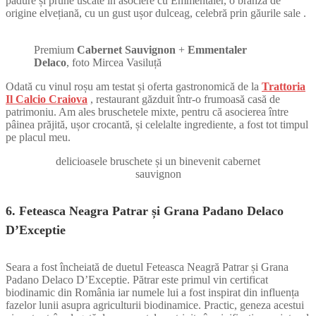
pădure și prune uscate în asociere cu Emmentaler, o brânză de
origine elvețiană, cu un gust ușor dulceag, celebră prin găurile sale .
Premium
Cabernet Sauvignon
+
Emmentaler
Delaco
, foto Mircea Vasiluță
Odată cu vinul roșu am testat și oferta gastronomică de la
Trattoria
Il Calcio Craiova
, restaurant găzduit într-o frumoasă casă de
patrimoniu. Am ales bruschetele mixte, pentru că asocierea între
pâinea prăjită, ușor crocantă, și celelalte ingrediente, a fost tot timpul
pe placul meu.
delicioasele bruschete și un binevenit cabernet
sauvignon
6.
Feteasca Neagra
Patrar și
Grana Padano
Delaco
D’Exceptie
Seara a fost încheiată de duetul Feteasca Neagră Patrar și Grana
Padano Delaco D’Exceptie. Pătrar este primul vin certificat
biodinamic din România iar numele lui a fost inspirat din influența
fazelor lunii asupra agriculturii biodinamice. Practic, geneza acestui