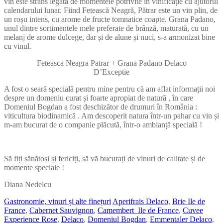
vin este strâns legată de momentele potrivite în vinificație cu ajutorul
calendarului lunar. Fiind Fetească Neagră, Pătrar este un vin plin, de
un roșu intens, cu arome de fructe tomnatice coapte. Grana Padano,
unul dintre sortimentele mele preferate de brânză, maturată, cu un
melanj de arome dulcege, dar și de alune și nuci, s-a armonizat bine
cu vinul.
Feteasca Neagra Patrar + Grana Padano Delaco
D’Exceptie
A fost o seară specială pentru mine pentru că am aflat informații noi
despre un domeniu curat și foarte apropiat de natură , în care
Domeniul Bogdan a fost deschizător de drumuri în România :
viticultura biodinamică . Am descoperit natura într-un pahar cu vin și
m-am bucurat de o companie plăcută, într-o ambianță specială !
Să fiți sănătoși și fericiți, să vă bucurați de vinuri de calitate și de
momente speciale !
Diana Nedelcu
Gastronomie, vinuri și alte finețuri
Aperifrais Delaco
,
Brie Ile de
France
,
Cabernet Sauvignon
,
Camembert Ile de France
,
Cuvee
Experience Rose
,
Delaco
,
Domeniul Bogdan
,
Emmentaler Delaco
,