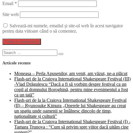
Email
*
Site web
Salvează-mi numele, emailul și site-ul web în acest navigator
pentru data viitoare când o să comentez.
Search
Search
for:
Articole recente
Moneasa – Perla Apusenilor, am venit, am văzut, ne-a plăcut
Flash-uri de la Craiova International Shakespeare Festival (III)
-Vlad Drăgulescu “Dacă a fi să vorbim despre festival ca un
copil al domnului Boroghină, pentru mine evenimentul a fost
ca un tată”
Flash-uri de la la Craiova International Shakespeare Festival
(II) – Ryunosuke Kimura „Operele lui Shakespeare au creat
un spațiu unde oamenii se întâlnesc dincolo de timp,
naționalitate și cultură”
Flash-uri de la Craiova International Shakespeare Festival (I) -
Tamara Trunova : “Cum să privim spre viitor dacă uităm cine
suntem?”