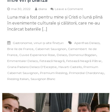
între vin și brânză
on
mai 30, 2022
diana
Leave a Comment
Domeniul
Luna mai a fost pentru mine și Cristi o lună plină
Bogdan-
Delaco,
în evenimente culturale și călătorii, care ne-au
duo
încărcat bateriile […]
armonios
între
vin
,
Gastronomie, vinuri și alte finețuri
Aperifrais Delaco
și
,
,
Brie Ile de France
Cabernet Sauvignon
Camembert Ile de
brânză
,
,
,
,
France
Cuvee Experience Rose
Delaco
Domeniul Bogdan
,
,
,
Emmentaler Delaco
Fetească Neagră
Fetească Neagră Pătrar
,
,
Grana Padano Delaco D’Exceptie
Havarti Castello
Premium
,
,
,
Cabernet Sauvignon
Premium Riesling
Primordial Chardonnay
,
Riesling Italian
Sauvignon Blanc