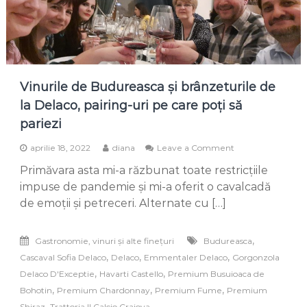
Vinurile de Budureasca și brânzeturile de
la Delaco, pairing-uri pe care poți să
pariezi
on
aprilie 18, 2022
diana
Leave a Comment
Vinurile
Primăvara asta mi-a răzbunat toate restricțiile
de
Budureasca
impuse de pandemie și mi-a oferit o cavalcadă
și
de emoții și petreceri. Alternate cu […]
brânzeturile
de
la
,
Gastronomie, vinuri și alte finețuri
Budureasca
Delaco,
,
,
,
Cascaval Sofia Delaco
Delaco
Emmentaler Delaco
Gorgonzola
pairing-
uri
,
,
Delaco D'Exceptie
Havarti Castello
Premium Busuioaca de
pe
,
,
,
Bohotin
Premium Chardonnay
Premium Fume
Premium
care
,
Shiraz
Trattoria Il Calcio Craiova