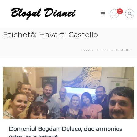
Skip
Blogul
to
0
Dianei
content
Blognotes
de
opinie,
Etichetă:
Havarti Castello
călătorii
și
alte
Home
Havarti Castello
finețuri
Domeniul Bogdan-Delaco, duo armonios