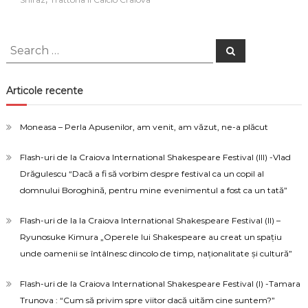
poți
să
pariezi
Search
Search
for:
Articole recente
Moneasa – Perla Apusenilor, am venit, am văzut, ne-a plăcut
Flash-uri de la Craiova International Shakespeare Festival (III) -Vlad
Drăgulescu “Dacă a fi să vorbim despre festival ca un copil al
domnului Boroghină, pentru mine evenimentul a fost ca un tată”
Flash-uri de la la Craiova International Shakespeare Festival (II) –
Ryunosuke Kimura „Operele lui Shakespeare au creat un spațiu
unde oamenii se întâlnesc dincolo de timp, naționalitate și cultură”
Flash-uri de la Craiova International Shakespeare Festival (I) -Tamara
Trunova : “Cum să privim spre viitor dacă uităm cine suntem?”