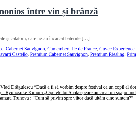
nios între vin și brânză
e și călătorii, care ne-au încărcat bateriile […]
ce
,
Cabernet Sauvignon
,
Camembert Ile de France
,
Cuvee Experience
avarti Castello
,
Premium Cabernet Sauvignon
,
Premium Riesling
,
Prim
) -Vlad Drăgulescu “Dacă a fi să vorbim despre festival ca un copil al 
II) – Ryunosuke Kimura „Operele lui Shakespeare au creat un spațiu unde 
 -Tamara Trunova : “Cum să privim spre viitor dacă uităm cine suntem?”