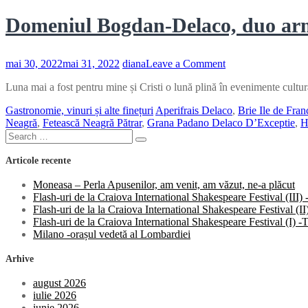
Domeniul Bogdan-Delaco, duo armo
on
mai 30, 2022
mai 31, 2022
diana
Leave a Comment
Domeniul
Luna mai a fost pentru mine și Cristi o lună plină în evenimente cultural
Bogdan-
Delaco,
Gastronomie, vinuri și alte finețuri
Aperifrais Delaco
,
Brie Ile de Fran
duo
Neagră
,
Fetească Neagră Pătrar
,
Grana Padano Delaco D’Exceptie
,
H
armonios
Search
între
Search
for:
vin
Articole recente
și
brânză
Moneasa – Perla Apusenilor, am venit, am văzut, ne-a plăcut
Flash-uri de la Craiova International Shakespeare Festival (III
Flash-uri de la la Craiova International Shakespeare Festival (
Flash-uri de la Craiova International Shakespeare Festival (I)
Milano -orașul vedetă al Lombardiei
Arhive
august 2026
iulie 2026
iunie 2026