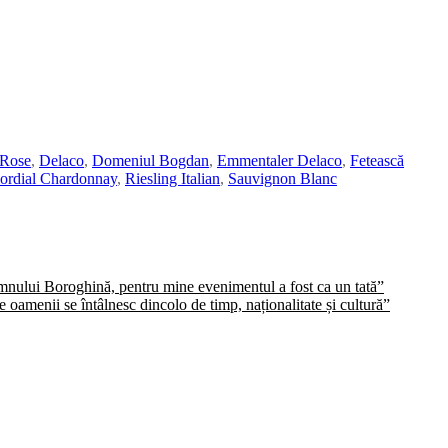
 Rose
,
Delaco
,
Domeniul Bogdan
,
Emmentaler Delaco
,
Fetească
ordial Chardonnay
,
Riesling Italian
,
Sauvignon Blanc
domnului Boroghină, pentru mine evenimentul a fost ca un tată”
oamenii se întâlnesc dincolo de timp, naționalitate și cultură”