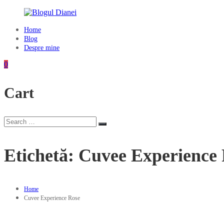
Skip
to
content
Home
Blogul
Blog
Dianei
Despre mine
Blognotes
0
de
opinie,
Cart
călătorii
și
alte
finețuri
Search
Search
for:
Etichetă:
Cuvee Experience
Home
Cuvee Experience Rose