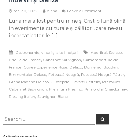
între vin și brânză
on
mai 30, 2022
diana
Leave a Comment
Domeniul
Luna mai a fost pentru mine și Cristi o lună plină
Bogdan-
Delaco,
în evenimente culturale și călătorii, care ne-au
duo
încărcat bateriile […]
armonios
între
vin
,
Gastronomie, vinuri și alte finețuri
Aperifrais Delaco
și
,
,
Brie Ile de France
Cabernet Sauvignon
Camembert Ile de
brânză
,
,
,
,
France
Cuvee Experience Rose
Delaco
Domeniul Bogdan
,
,
,
Emmentaler Delaco
Fetească Neagră
Fetească Neagră Pătrar
,
,
Grana Padano Delaco D’Exceptie
Havarti Castello
Premium
,
,
,
Cabernet Sauvignon
Premium Riesling
Primordial Chardonnay
,
Riesling Italian
Sauvignon Blanc
Search
Search
for: