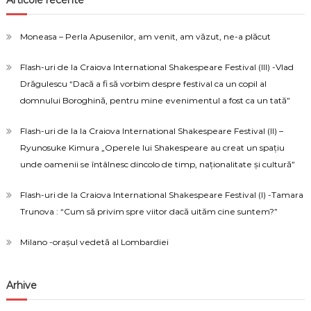
Articole recente
Moneasa – Perla Apusenilor, am venit, am văzut, ne-a plăcut
Flash-uri de la Craiova International Shakespeare Festival (III) -Vlad
Drăgulescu “Dacă a fi să vorbim despre festival ca un copil al
domnului Boroghină, pentru mine evenimentul a fost ca un tată”
Flash-uri de la la Craiova International Shakespeare Festival (II) –
Ryunosuke Kimura „Operele lui Shakespeare au creat un spațiu
unde oamenii se întâlnesc dincolo de timp, naționalitate și cultură”
Flash-uri de la Craiova International Shakespeare Festival (I) -Tamara
Trunova : “Cum să privim spre viitor dacă uităm cine suntem?”
Milano -orașul vedetă al Lombardiei
Arhive