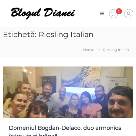
Skip
Blogul
to
0
Dianei
content
Blognotes
de
opinie,
Etichetă:
Riesling Italian
călătorii
și
alte
Home
Riesling Italian
finețuri
Domeniul Bogdan-Delaco, duo armonios