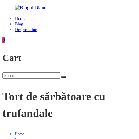
Skip
to
content
Home
Blogul
Blog
Dianei
Despre mine
Blognotes
0
de
opinie,
Cart
călătorii
și
alte
finețuri
Search
Search
for:
Tort de sărbătoare cu
trufandale
Home