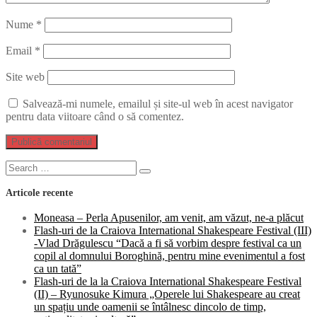
Nume
*
Email
*
Site web
Salvează-mi numele, emailul și site-ul web în acest navigator
pentru data viitoare când o să comentez.
Search
Search
for:
Articole recente
Moneasa – Perla Apusenilor, am venit, am văzut, ne-a plăcut
Flash-uri de la Craiova International Shakespeare Festival (III)
-Vlad Drăgulescu “Dacă a fi să vorbim despre festival ca un
copil al domnului Boroghină, pentru mine evenimentul a fost
ca un tată”
Flash-uri de la la Craiova International Shakespeare Festival
(II) – Ryunosuke Kimura „Operele lui Shakespeare au creat
un spațiu unde oamenii se întâlnesc dincolo de timp,