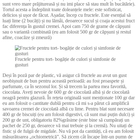
sunt vreo mare prăjitureasă și nu imi place să stau mult în bucătărie).
Tortul acesta a îndeplinit toate doleanțele mele: este sofisticat,
delicios și ușor de făcut. Așadar, încep cu fructele. Este esențial să
luați lime (2 bucăți) și nu lămâi, deoarece sucul și coaja acestui fruct
fac diferența în gustul cremei. Apoi cam 750 de grame de căpșuni
sau o variantă combinată (eu am folosit 500 gr de căpșuni și restul
afine, coacăze și zmeură)
Fructele pentru tort- bogăție de culori și simfonie de
gusturi
Deși în poză par de plastic, vă asigur că fructele au avut un gust
neobișnuit de bun pentru această perioadă: au fost proaspete și
parfumate, ca în sezonul lor. Și să trecem la partea mea favorită,
ciocolata. Aveți nevoie de 600 gr de ciocolată albă și de ciocolată
neagră pentru glazură. În rețeta originală sunt menționate 100 gr dar
eu am folosit o cantitate dublă pentru că mi s-a părut că amplifică
savoarea cremei de ciocolată albă cu lime. Pentru blat sunt necesare
400 gr de biscuiți (eu am folosit digestivi, că sunt mai puțin dulci) și
200 gr de unt, obligatoriu 82%grăsime (este bine să cumpărați un
pachet de 250 gr, deoarece vă mai trebuie și la cremă). Nu uitați de
fistic și de fulgii de migdale. Nu vă pot da cantități, că eu am folosit
măsurătoarea „ochiometrică”. Să zicem cât încape într-un pumn de