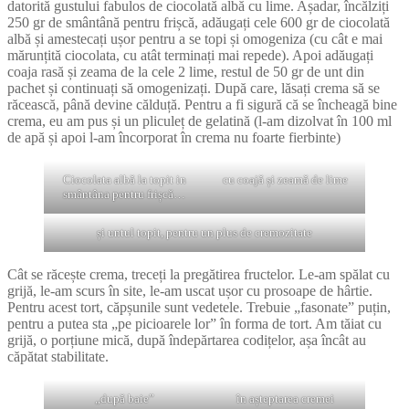
datorită gustului fabulos de ciocolată albă cu lime. Așadar, încălziți
250 gr de smântână pentru frișcă, adăugați cele 600 gr de ciocolată
albă și amestecați ușor pentru a se topi și omogeniza (cu cât e mai
mărunțită ciocolata, cu atât terminați mai repede). Apoi adăugați
coaja rasă și zeama de la cele 2 lime, restul de 50 gr de unt din
pachet și continuați să omogenizați. După care, lăsați crema să se
răcească, până devine călduță. Pentru a fi sigură că se încheagă bine
crema, eu am pus și un pliculeț de gelatină (l-am dizolvat în 100 ml
de apă și apoi l-am încorporat în crema nu foarte fierbinte)
Ciocolata albă la topit in
cu coajă și zeamă de lime
smântâna pentru frișcă…
și untul topit, pentru un plus de cremozitate
Cât se răcește crema, treceți la pregătirea fructelor. Le-am spălat cu
grijă, le-am scurs în site, le-am uscat ușor cu prosoape de hârtie.
Pentru acest tort, căpșunile sunt vedetele. Trebuie „fasonate” puțin,
pentru a putea sta „pe picioarele lor” în forma de tort. Am tăiat cu
grijă, o porțiune mică, după îndepărtarea codițelor, așa încât au
căpătat stabilitate.
„după baie”
în așteptarea cremei