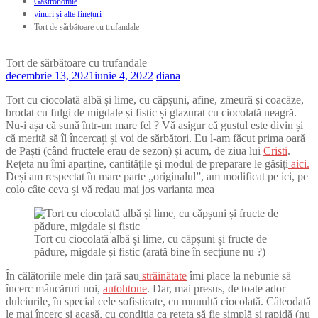
Gastronomie
vinuri și alte finețuri
Tort de sărbătoare cu trufandale
Tort de sărbătoare cu trufandale
decembrie 13, 2021
iunie 4, 2022
diana
Tort cu ciocolată albă și lime, cu căpșuni, afine, zmeură și coacăze,
brodat cu fulgi de migdale și fistic și glazurat cu ciocolată neagră.
Nu-i așa că sună într-un mare fel ? Vă asigur că gustul este divin și
că merită să îl încercați și voi de sărbători. Eu l-am făcut prima oară
de Paști (când fructele erau de sezon) și acum, de ziua lui
Cristi
.
Rețeta nu îmi aparține, cantitățile și modul de preparare le găsiți
aici.
Deși am respectat în mare parte „originalul”, am modificat pe ici, pe
colo câte ceva și vă redau mai jos varianta mea
Tort cu ciocolată albă și lime, cu căpșuni și fructe de
pădure, migdale și fistic (arată bine în secțiune nu ?)
În călătoriile mele din țară sau
străinătate
îmi place la nebunie să
încerc mâncăruri noi,
autohtone
. Dar, mai presus, de toate ador
dulciurile, în special cele sofisticate, cu muuultă ciocolată. Câteodată
le mai încerc și acasă, cu condiția ca rețeta să fie simplă și rapidă (nu