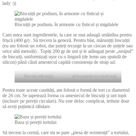
lady :))
Biscuiții pe podium, în armonie cu fisticul și migdalele
Cam astea sunt ingredientele, la care se mai adaugă smântîna pentru
frișcă (400 gr) . Să trecem la geneză. Pentru blat, mărunțiți biscuiții
(eu am folosit un robot, dar puteți recurge la un ciocan de șnițele sau
orice altă metodă) . Topiți 200 gr de unt și le adăugați peste „nisipul”
de biscuiți, uniformizați ușor cu o lingură (de lemn sau spatulă de
silicon) până când amestecul capătă consistența de nisip ud.
Biscuiți mărunțiți ….
și în amestec cu untul topit
Pentru toate aceste cantități, am folosit o formă de tort cu diametrul
de 26 cm. Se tapetează forma cu amestecul de biscuiți și unt topit
(inclusiv pe pereții circulari). Nu este deloc complicat, trebuie doar
să aveți puțintică răbdare.
Baza și pereții tortului
Să trecem la cremă, care mi se pare „piesa de rezistență” a tortului,