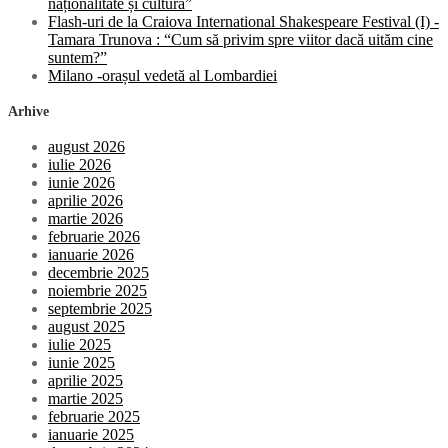
naționalitate și cultură”
Flash-uri de la Craiova International Shakespeare Festival (I) -
Tamara Trunova : “Cum să privim spre viitor dacă uităm cine
suntem?”
Milano -orașul vedetă al Lombardiei
Arhive
august 2026
iulie 2026
iunie 2026
aprilie 2026
martie 2026
februarie 2026
ianuarie 2026
decembrie 2025
noiembrie 2025
septembrie 2025
august 2025
iulie 2025
iunie 2025
aprilie 2025
martie 2025
februarie 2025
ianuarie 2025