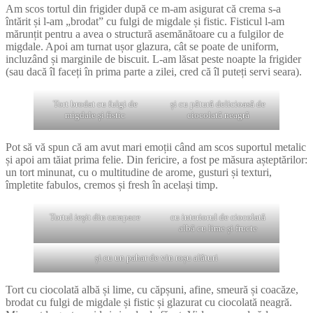
Am scos tortul din frigider după ce m-am asigurat că crema s-a
întărit și l-am „brodat” cu fulgi de migdale și fistic. Fisticul l-am
mărunțit pentru a avea o structură asemănătoare cu a fulgilor de
migdale. Apoi am turnat ușor glazura, cât se poate de uniform,
incluzând și marginile de biscuit. L-am lăsat peste noapte la frigider
(sau dacă îl faceți în prima parte a zilei, cred că îl puteți servi seara).
Tort brodat cu fulgi de
și cu pătură delicioasă de
migdale și fistic
ciocolată neagră
Pot să vă spun că am avut mari emoții când am scos suportul metalic
și apoi am tăiat prima felie. Din fericire, a fost pe măsura așteptărilor:
un tort minunat, cu o multitudine de arome, gusturi și texturi,
împletite fabulos, cremos și fresh în același timp.
Tortul ieșit din carapace
cu interiorul de ciocolată
albă cu lime și fructe
și cu un pahar de vin roșu alături
Tort cu ciocolată albă și lime, cu căpșuni, afine, smeură și coacăze,
brodat cu fulgi de migdale și fistic și glazurat cu ciocolată neagră.