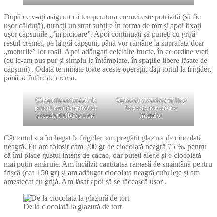
După ce v-ați asigurat că temperatura cremei este potrivită (să fie
ușor călduță), turnați un strat subțire în forma de tort și apoi fixați
ușor căpșunile „‘în picioare”. Apoi continuați să puneți cu grijă
restul cremei, pe lângă căpșuni, până vor rămâne la suprafață doar
„moțurile” lor roșii. Apoi adăugați celelalte fructe, în ce ordine vreți
(eu le-am pus pur și simplu la întâmplare, în spațiile libere lăsate de
căpșuni) . Odată terminate toate aceste operații, dați tortul la frigider,
până se întărește crema.
Căpșunile cufundate în
Crema de ciocolată cu lime
primul strat de cremă de
în compania tuturor
ciocolată albă cu lime
fructelor
Cât tortul s-a închegat la frigider, am pregătit glazura de ciocolată
neagră. Eu am folosit cam 200 gr de ciocolată neagră 75 %, pentru
că îmi place gustul intens de cacao, dar puteți alege și o ciocolată
mai puțin amăruie. Am încălzit cantitatea rămasă de smântână pentru
frișcă (cca 150 gr) și am adăugat ciocolata neagră cubulețe și am
amestecat cu grijă. Am lăsat apoi să se răcească ușor .
De la ciocolată la glazură de tort