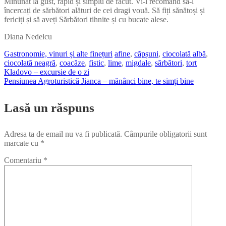
Minunat la gust, rapid și simplu de făcut. Vi-l recomand să-l
încercați de sărbători alături de cei dragi vouă. Să fiți sănătoși și
fericiți și să aveți Sărbători tihnite și cu bucate alese.
Diana Nedelcu
Gastronomie, vinuri și alte finețuri
afine
,
căpșuni
,
ciocolată albă
,
ciocolată neagră
,
coacăze
,
fistic
,
lime
,
migdale
,
sărbători
,
tort
Kladovo – excursie de o zi
Navigare
Pensiunea Agroturistică Jianca – mănânci bine, te simți bine
în
Lasă un răspuns
articole
Adresa ta de email nu va fi publicată.
Câmpurile obligatorii sunt
marcate cu
*
Comentariu
*