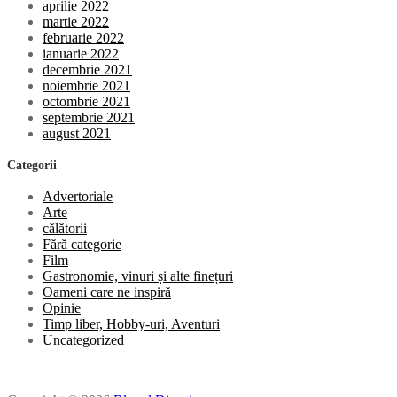
aprilie 2022
martie 2022
februarie 2022
ianuarie 2022
decembrie 2021
noiembrie 2021
octombrie 2021
septembrie 2021
august 2021
Categorii
Advertoriale
Arte
călătorii
Fără categorie
Film
Gastronomie, vinuri și alte finețuri
Oameni care ne inspiră
Opinie
Timp liber, Hobby-uri, Aventuri
Uncategorized