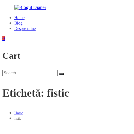
Skip
to
content
Home
Blogul
Blog
Dianei
Despre mine
Blognotes
0
de
opinie,
Cart
călătorii
și
alte
finețuri
Search
Search
for:
Etichetă:
fistic
Home
fistic