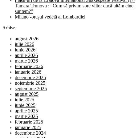
Flash-uri de la Craiova International Shakespeare Festival (I) -
Tamara Trunova : “Cum să privim spre viitor dacă uităm cine
suntem?”
Milano -orașul vedetă al Lombardiei
Arhive
august 2026
iulie 2026
iunie 2026
aprilie 2026
martie 2026
februarie 2026
ianuarie 2026
decembrie 2025
noiembrie 2025
septembrie 2025
august 2025
iulie 2025
iunie 2025
aprilie 2025
martie 2025
februarie 2025
ianuarie 2025
decembrie 2024