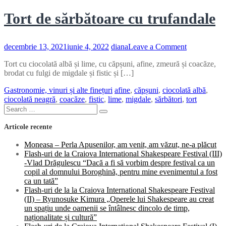
Tort de sărbătoare cu trufandale
on
decembrie 13, 2021
iunie 4, 2022
diana
Leave a Comment
Tort
Tort cu ciocolată albă și lime, cu căpșuni, afine, zmeură și coacăze,
de
brodat cu fulgi de migdale și fistic și […]
sărbătoare
cu
Gastronomie, vinuri și alte finețuri
afine
,
căpșuni
,
ciocolată albă
,
trufandale
ciocolată neagră
,
coacăze
,
fistic
,
lime
,
migdale
,
sărbători
,
tort
Search
Search
for:
Articole recente
Moneasa – Perla Apusenilor, am venit, am văzut, ne-a plăcut
Flash-uri de la Craiova International Shakespeare Festival (III)
-Vlad Drăgulescu “Dacă a fi să vorbim despre festival ca un
copil al domnului Boroghină, pentru mine evenimentul a fost
ca un tată”
Flash-uri de la la Craiova International Shakespeare Festival
(II) – Ryunosuke Kimura „Operele lui Shakespeare au creat
un spațiu unde oamenii se întâlnesc dincolo de timp,
naționalitate și cultură”