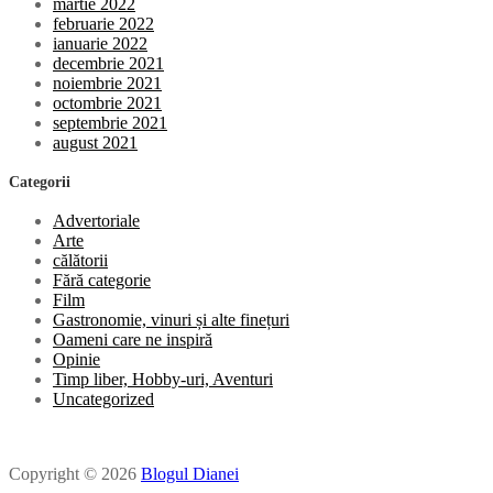
martie 2022
februarie 2022
ianuarie 2022
decembrie 2021
noiembrie 2021
octombrie 2021
septembrie 2021
august 2021
Categorii
Advertoriale
Arte
călătorii
Fără categorie
Film
Gastronomie, vinuri și alte finețuri
Oameni care ne inspiră
Opinie
Timp liber, Hobby-uri, Aventuri
Uncategorized
Copyright © 2026
Blogul Dianei