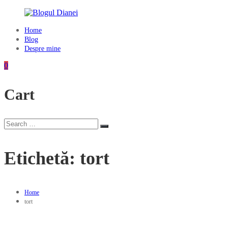
Skip
to
content
Home
Blogul
Blog
Dianei
Despre mine
Blognotes
0
de
opinie,
Cart
călătorii
și
alte
finețuri
Search
Search
for:
Etichetă:
tort
Home
tort