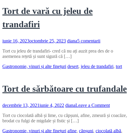
Tort de vară cu jeleu de
trandafiri
la
iunie 16, 2023
octombrie 25, 2023
diana
5 comentarii
Tort
Tort cu jeleu de trandafiri- cred că nu ați auzit prea des de o
de
asemenea rețetă și sunt sigură că […]
vară
cu
Gastronomie, vinuri și alte finețuri
desert
,
jeleu de trandafiri
,
tort
jeleu
de
trandafiri
Tort de sărbătoare cu trufandale
on
decembrie 13, 2021
iunie 4, 2022
diana
Leave a Comment
Tort
Tort cu ciocolată albă și lime, cu căpșuni, afine, zmeură și coacăze,
de
brodat cu fulgi de migdale și fistic și […]
sărbătoare
cu
Gastronomie, vinuri și alte finețuri
afine
,
căpșuni
,
ciocolată albă
,
trufandale