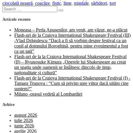
ciocolată neagră
,
coacăze
,
fistic
,
lime
,
migdale
,
sărbători
,
tort
Search
Search
for:
Articole recente
Moneasa – Perla Apusenilor, am venit, am văzut, ne-a plăcut
Flash-uri de la Craiova International Shakespeare Festival (III)
-Vlad Drăgulescu “Dacă a fi să vorbim despre festival ca un
copil al domnului Boroghină, pentru mine evenimentul a fost
ca un tată”
Flash-uri de la la Craiova International Shakespeare Festival
(II) – Ryunosuke Kimura „Operele lui Shakespeare au creat
un spațiu unde oamenii se întâlnesc dincolo de timp,
naționalitate și cultură”
Flash-uri de la Craiova International Shakespeare Festival (I) -
Tamara Trunova : “Cum să privim spre viitor dacă uităm cine
suntem?”
Milano -orașul vedetă al Lombardiei
Arhive
august 2026
iulie 2026
iunie 2026
aprilie 2026