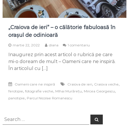
„Craiova de ieri” – o călătorie fabuloasă în
orașul de odinioară
la
martie 22, 2022
diana
1 comentariu
„Craiova
Inaugurez prin acest articol o rubrică pe care
de
ieri”
mi-o doream de mult – Oameni care ne inspiră.
–
În articolul cu […]
o
călătorie
fabuloasă
,
,
Oameni care ne inspiră
Craiova de ieri
Craiova veche
în
,
,
,
,
ferotipie
fotografie veche
MIhai Murărețu
Mircea Georgescu
orașul
de
,
panotipie
Parcul Nicolae Romanescu
odinioară
Search
Search
for: