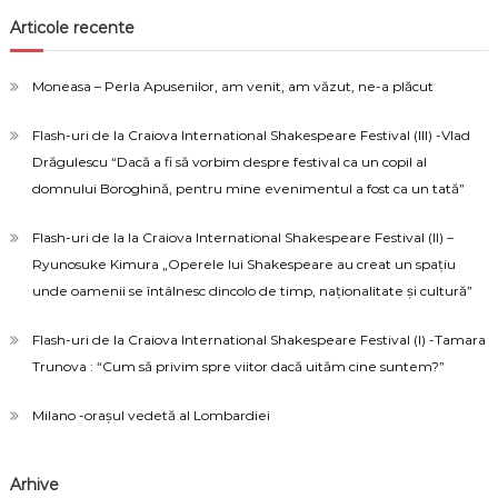
Articole recente
Moneasa – Perla Apusenilor, am venit, am văzut, ne-a plăcut
Flash-uri de la Craiova International Shakespeare Festival (III) -Vlad
Drăgulescu “Dacă a fi să vorbim despre festival ca un copil al
domnului Boroghină, pentru mine evenimentul a fost ca un tată”
Flash-uri de la la Craiova International Shakespeare Festival (II) –
Ryunosuke Kimura „Operele lui Shakespeare au creat un spațiu
unde oamenii se întâlnesc dincolo de timp, naționalitate și cultură”
Flash-uri de la Craiova International Shakespeare Festival (I) -Tamara
Trunova : “Cum să privim spre viitor dacă uităm cine suntem?”
Milano -orașul vedetă al Lombardiei
Arhive