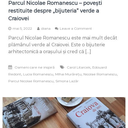
Parcul Nicolae Romanescu – povești
restituite despre „bijuteria” verde a
Craiovei
on
mai 5, 2022
diana
Leave a Comment
Parcul
Parcul Nicolae Romanescu este mai mult decât
Nicolae
Romanescu
plămânul verde al Craiovei. Este o bijuterie
–
arhitectonică a orașului și cred că […]
povești
restituite
despre
,
Oameni care ne inspiră
Carol Litarcek
Edouard
„bijuteria”
,
,
,
,
Redont
Lucia Romanescu
MIhai Murărețu
Nicolae Romanescu
verde
a
,
Parcul Nicolae Romanescu
Simona Lazăr
Craiovei