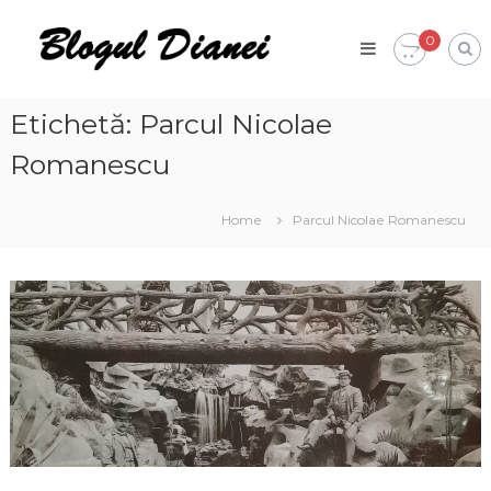
Skip
Blogul
to
0
Dianei
content
Blognotes
de
opinie,
Etichetă:
Parcul Nicolae
călătorii
și
Romanescu
alte
finețuri
Home
Parcul Nicolae Romanescu