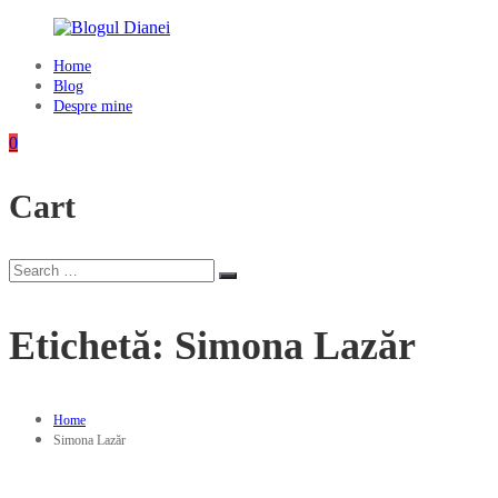
Skip
to
content
Home
Blogul
Blog
Dianei
Despre mine
Blognotes
0
de
opinie,
Cart
călătorii
și
alte
finețuri
Search
Search
for:
Etichetă:
Simona Lazăr
Home
Simona Lazăr