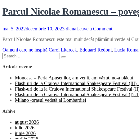
Parcul Nicolae Romanescu – povești
on
mai 5, 2022
decembrie 10, 2023
diana
Leave a Comment
Parcul
Parcul Nicolae Romanescu este mai mult decât plămânul verde al Craiov
Nicolae
Romanescu
Oameni care ne inspiră
Carol Litarcek
,
Edouard Redont
,
Lucia Roma
–
Search
povești
Search
for:
restituite
Articole recente
despre
„bijuteria”
Moneasa – Perla Apusenilor, am venit, am văzut, ne-a plăcut
verde
Flash-uri de la Craiova International Shakespeare Festival (III
a
Flash-uri de la la Craiova International Shakespeare Festival (
Craiovei
Flash-uri de la Craiova International Shakespeare Festival (I)
Milano -orașul vedetă al Lombardiei
Arhive
august 2026
iulie 2026
iunie 2026
aprilie 2026