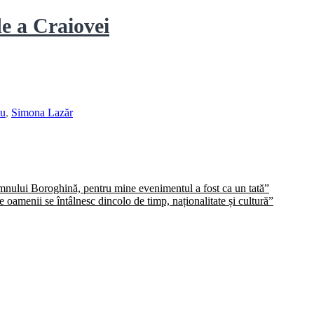
de a Craiovei
cu
,
Simona Lazăr
domnului Boroghină, pentru mine evenimentul a fost ca un tată”
oamenii se întâlnesc dincolo de timp, naționalitate și cultură”