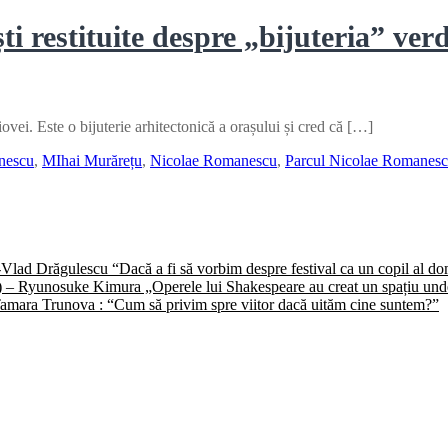
 restituite despre „bijuteria” ver
ei. Este o bijuterie arhitectonică a orașului și cred că […]
nescu
,
MIhai Murărețu
,
Nicolae Romanescu
,
Parcul Nicolae Romanes
) -Vlad Drăgulescu “Dacă a fi să vorbim despre festival ca un copil al 
II) – Ryunosuke Kimura „Operele lui Shakespeare au creat un spațiu unde 
 -Tamara Trunova : “Cum să privim spre viitor dacă uităm cine suntem?”