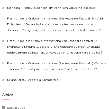
Moneasa – Perla Apusenilor, am venit, am văzut, ne-a plăcut
Flash-uri de la Craiova International Shakespeare Festival (III) -Vlad
Drăgulescu “Dacă a fi să vorbim despre festival ca un copil al
domnului Boroghină, pentru mine evenimentul a fost ca un tată”
Flash-uri de la la Craiova International Shakespeare Festival (II) –
Ryunosuke Kimura „Operele lui Shakespeare au creat un spațiu
unde oamenii se întâlnesc dincolo de timp, naționalitate și cultură”
Flash-uri de la Craiova International Shakespeare Festival (I) -Tamara
Trunova : “Cum să privim spre viitor dacă uităm cine suntem?”
Milano -orașul vedetă al Lombardiei
Arhive
august 2026