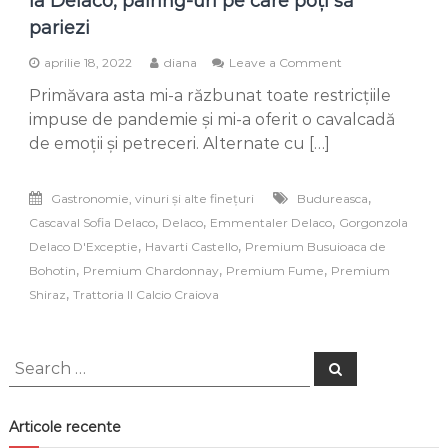
la Delaco, pairing-uri pe care poți să
pariezi
on
aprilie 18, 2022
diana
Leave a Comment
Vinurile
Primăvara asta mi-a răzbunat toate restricțiile
de
Budureasca
impuse de pandemie și mi-a oferit o cavalcadă
și
de emoții și petreceri. Alternate cu […]
brânzeturile
de
la
,
Gastronomie, vinuri și alte finețuri
Budureasca
Delaco,
,
,
,
Cascaval Sofia Delaco
Delaco
Emmentaler Delaco
Gorgonzola
pairing-
uri
,
,
Delaco D'Exceptie
Havarti Castello
Premium Busuioaca de
pe
,
,
,
Bohotin
Premium Chardonnay
Premium Fume
Premium
care
,
Shiraz
Trattoria Il Calcio Craiova
poți
să
pariezi
Search
Search
for:
Articole recente