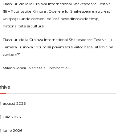
Flash-uri de la la Craiova International Shakespeare Festival
(II) – Ryunosuke Kimura „Operele lui Shakespeare au creat
un spațiu unde oamenii se întâlnesc dincolo de timp,
naționalitate și cultură”
Flash-uri de la Craiova International Shakespeare Festival (I) -
Tamara Trunova : “Cum să privim spre viitor dacă uităm cine
suntem?”
Milano -orașul vedetă al Lombardiei
rhive
august 2026
iulie 2026
iunie 2026