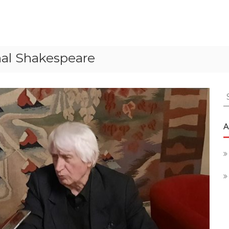
onal Shakespeare
S
f
A