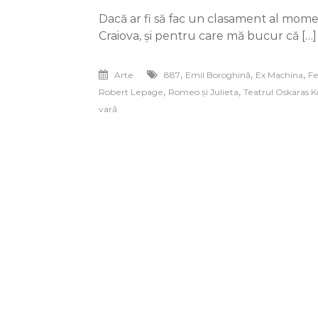
Festival
Dacă ar fi să fac un clasament al mom
Interna
Shakes
Craiova, și pentru care mă bucur că […]
–
jurnal
de
,
,
,
Arte
887
Emil Boroghină
Ex Machina
Fe
spectat
,
,
Robert Lepage
Romeo și Julieta
Teatrul Oskaras 
vară