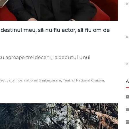
destinul meu, să nu fiu actor, să fiu om de
u aproape trei decenii, la debutul unui
hină
e
,
,
Festivalul Internațional Shakespeare
Teatrul Național Craiova
A
ul