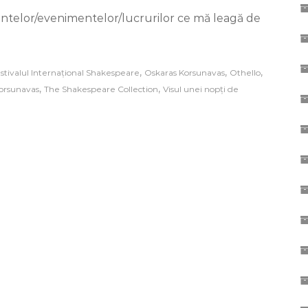
ul
entelor/evenimentelor/lucrurilor ce mă leagă de
țional
peare
,
,
,
stivalul Internațional Shakespeare
Oskaras Korsunavas
Othello
or
,
,
Korsunavas
The Shakespeare Collection
Visul unei nopți de