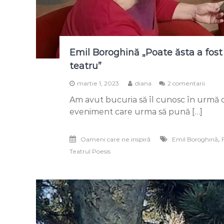
Emil Boroghină „Poate ăsta a fost 
teatru”
la
martie 1, 2023
diana
2 comentarii
Emil
Am avut bucuria să îl cunosc în urmă c
Borog
„Poat
eveniment care urma să pună […]
ăsta
a
fost
,
Oameni care ne inspiră
Emil Boroghină
destin
Teatrul Poesis
meu,
să
nu
fiu
actor,
să
fiu
om