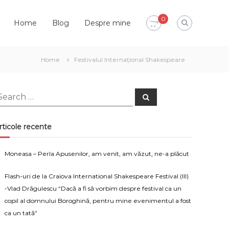
0
Home
Blog
Despre mine
Home
Festivalul Internațional Shakespeare
earch
Search
or:
rticole recente
Moneasa – Perla Apusenilor, am venit, am văzut, ne-a plăcut
Flash-uri de la Craiova International Shakespeare Festival (III)
-Vlad Drăgulescu “Dacă a fi să vorbim despre festival ca un
copil al domnului Boroghină, pentru mine evenimentul a fost
ca un tată”