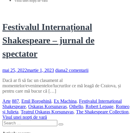
Visul unei nopți de vară
Festivalul Internațional
Shakespeare – jurnal de
spectator
la
mai 25, 2022
martie 1, 2023
diana
2 comentarii
Festivalul
Dacă ar fi să fac un clasament al
Internațional
momentelor/evenimentelor/lucrurilor ce mă leagă de Craiova, și
Shakespeare
pentru care mă bucur că […]
–
jurnal
Arte
887
,
Emil Boroghină
,
Ex Machina
,
Festivalul Internațional
de
Shakespeare
,
Oskaras Korsunavas
,
Othello
,
Robert Lepage
,
Romeo
spectator
și Julieta
,
Teatrul Oskaras Korsunavas
,
The Shakespeare Collection
,
Visul unei nopți de vară
Search
Search
for: