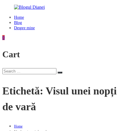
Skip
to
content
Home
Blogul
Blog
Dianei
Despre mine
Blognotes
0
de
opinie,
Cart
călătorii
și
alte
finețuri
Search
Search
for:
Etichetă:
Visul unei nopți
de vară
Home