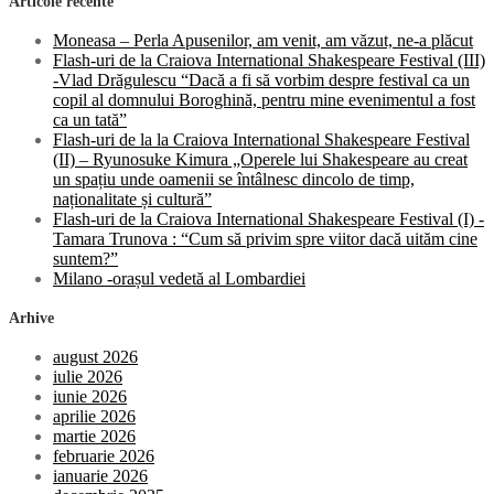
Articole recente
Moneasa – Perla Apusenilor, am venit, am văzut, ne-a plăcut
Flash-uri de la Craiova International Shakespeare Festival (III)
-Vlad Drăgulescu “Dacă a fi să vorbim despre festival ca un
copil al domnului Boroghină, pentru mine evenimentul a fost
ca un tată”
Flash-uri de la la Craiova International Shakespeare Festival
(II) – Ryunosuke Kimura „Operele lui Shakespeare au creat
un spațiu unde oamenii se întâlnesc dincolo de timp,
naționalitate și cultură”
Flash-uri de la Craiova International Shakespeare Festival (I) -
Tamara Trunova : “Cum să privim spre viitor dacă uităm cine
suntem?”
Milano -orașul vedetă al Lombardiei
Arhive
august 2026
iulie 2026
iunie 2026
aprilie 2026
martie 2026
februarie 2026
ianuarie 2026