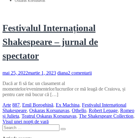
Oskaras Korsunavas
Festivalul Internațional
Shakespeare – jurnal de
spectator
la
mai 25, 2022
martie 1, 2023
diana
2 comentarii
Festivalul
Dacă ar fi să fac un clasament al
Internațional
momentelor/evenimentelor/lucrurilor ce mă leagă de Craiova, și
Shakespeare
pentru care mă bucur că […]
–
jurnal
Arte
887
,
Emil Boroghină
,
Ex Machina
,
Festivalul Internațional
de
Shakespeare
,
Oskaras Korsunavas
,
Othello
,
Robert Lepage
,
Romeo
spectator
și Julieta
,
Teatrul Oskaras Korsunavas
,
The Shakespeare Collection
,
Visul unei nopți de vară
Search
Search
for: