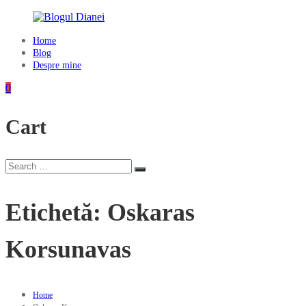
Skip
to
content
Home
Blogul
Blog
Dianei
Despre mine
Blognotes
0
de
opinie,
Cart
călătorii
și
alte
finețuri
Search
Search
for:
Etichetă:
Oskaras
Korsunavas
Home