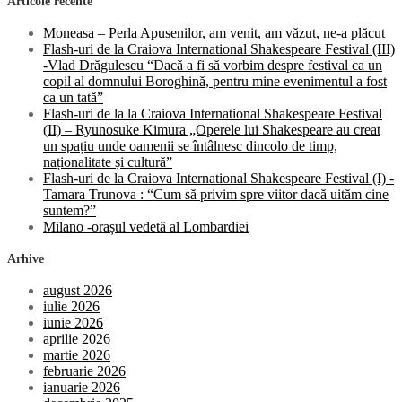
Articole recente
Moneasa – Perla Apusenilor, am venit, am văzut, ne-a plăcut
Flash-uri de la Craiova International Shakespeare Festival (III)
-Vlad Drăgulescu “Dacă a fi să vorbim despre festival ca un
copil al domnului Boroghină, pentru mine evenimentul a fost
ca un tată”
Flash-uri de la la Craiova International Shakespeare Festival
(II) – Ryunosuke Kimura „Operele lui Shakespeare au creat
un spațiu unde oamenii se întâlnesc dincolo de timp,
naționalitate și cultură”
Flash-uri de la Craiova International Shakespeare Festival (I) -
Tamara Trunova : “Cum să privim spre viitor dacă uităm cine
suntem?”
Milano -orașul vedetă al Lombardiei
Arhive
august 2026
iulie 2026
iunie 2026
aprilie 2026
martie 2026
februarie 2026
ianuarie 2026