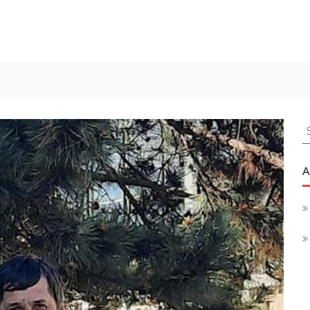
S
f
A