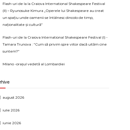
Flash-uri de la la Craiova International Shakespeare Festival
(II) – Ryunosuke Kimura „Operele lui Shakespeare au creat
un spațiu unde oamenii se întâlnesc dincolo de timp,
naționalitate și cultură”
Flash-uri de la Craiova International Shakespeare Festival (I) -
Tamara Trunova : “Cum să privim spre viitor dacă uităm cine
suntem?”
Milano -orașul vedetă al Lombardiei
rhive
august 2026
iulie 2026
iunie 2026