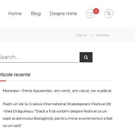
0
Home
Blog
Despre mine
Home
Othello
earch
Search
or:
rticole recente
Moneasa – Perla Apusenilor, am venit, am văzut, ne-a plăcut
Flash-uri de la Craiova International Shakespeare Festival (III)
-Vlad Drăgulescu “Dacă a fi să vorbim despre festival ca un
copil al domnului Boroghină, pentru mine evenimentul a fost
ca un tată”