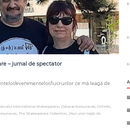
re – jurnal de spectator
ul
A
entelor/evenimentelor/lucrurilor ce mă leagă de
țional
peare
,
,
,
stivalul Internațional Shakespeare
Oskaras Korsunavas
Othello
or
,
,
Korsunavas
The Shakespeare Collection
Visul unei nopți de