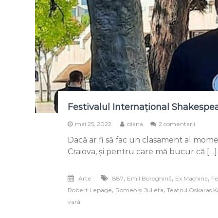
Festivalul Internațional Shakespea
la
mai 25, 2022
diana
2 comentarii
Festival
Dacă ar fi să fac un clasament al mom
Interna
Shakes
Craiova, și pentru care mă bucur că […]
–
jurnal
de
,
,
,
Arte
887
Emil Boroghină
Ex Machina
Fe
spectat
,
,
Robert Lepage
Romeo și Julieta
Teatrul Oskaras 
vară