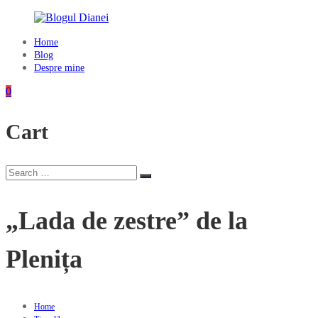
Skip
to
content
Home
Blogul
Blog
Dianei
Despre mine
Blognotes
0
de
opinie,
Cart
călătorii
și
alte
finețuri
Search
Search
for:
„Lada de zestre” de la
Plenița
Home