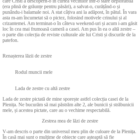
care Cristi a descoperit-o în curtea vecinilor într-o stare deplorabilă
(era plină de grăunțe pentru păsări), a salvat-o, curățând-o și
punându-i balamale noi. A stat câțiva ani la adăpost, în pătul. În vara
asta m-am încumetat să o pictez, folosind motivele crinului și al
crizantemei. Am terminat-o în câteva weekend-uri și acum i-am găsit
loc în cea mai frumoasă cameră a casei. Am pus în ea o altă zestre –
o parte din colecția de reviste culturale ale lui Cristi și discurile de la
patefon.
Renașterea lăzii de zestre
Rodul muncii mele
Lada de zestre cu altă zestre
Lada de zestre pictată de mine sporește astfel colecția casei de la
Plenița. Ne bucurăm să mai păstrăm alte 2, ale bunicii și străbunicii
mele, și acestea pictate, care au o vechime respectabilă.
Zestrea mea de lăzi de zestre
V-am descris o parte din universul meu plin de culoare de la Plenița.
În casă mai sunt o mulțime de obiecte care așteaptă să fie