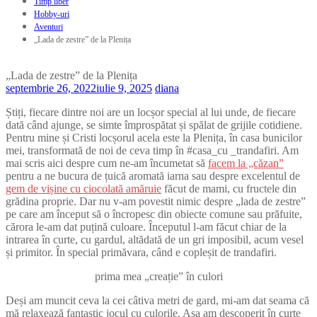
Timp liber
Hobby-uri
Aventuri
„Lada de zestre” de la Plenița
„Lada de zestre” de la Plenița
septembrie 26, 2022
iulie 9, 2025
diana
Știți, fiecare dintre noi are un locșor special al lui unde, de fiecare
dată când ajunge, se simte împrospătat și spălat de grijile cotidiene.
Pentru mine și Cristi locșorul acela este la Plenița, în casa bunicilor
mei, transformată de noi de ceva timp în #casa_cu _trandafiri. Am
mai scris aici despre cum ne-am încumetat să
facem la „căzan”
pentru a ne bucura de țuică aromată iarna sau despre excelentul de
gem de vișine cu ciocolată amăruie
făcut de mami, cu fructele din
grădina proprie. Dar nu v-am povestit nimic despre „lada de zestre”
pe care am început să o încropesc din obiecte comune sau prăfuite,
cărora le-am dat puțină culoare. Începutul l-am făcut chiar de la
intrarea în curte, cu gardul, altădată de un gri imposibil, acum vesel
și primitor. În special primăvara, când e copleșit de trandafiri.
prima mea „creație” în culori
Deși am muncit ceva la cei câtiva metri de gard, mi-am dat seama că
mă relaxează fantastic jocul cu culorile. Așa am descoperit în curte