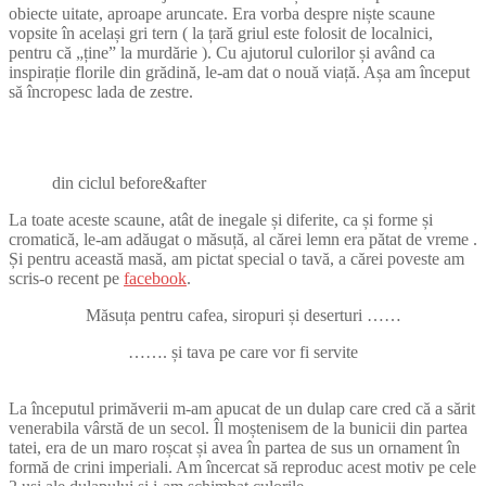
obiecte uitate, aproape aruncate. Era vorba despre niște scaune
vopsite în același gri tern ( la țară griul este folosit de localnici,
pentru că „ține” la murdărie ). Cu ajutorul culorilor și având ca
inspirație florile din grădină, le-am dat o nouă viață. Așa am început
să încropesc lada de zestre.
din ciclul before&after
La toate aceste scaune, atât de inegale și diferite, ca și forme și
cromatică, le-am adăugat o măsuță, al cărei lemn era pătat de vreme .
Și pentru această masă, am pictat special o tavă, a cărei poveste am
scris-o recent pe
facebook
.
Măsuța pentru cafea, siropuri și deserturi ……
……. și tava pe care vor fi servite
La începutul primăverii m-am apucat de un dulap care cred că a sărit
venerabila vârstă de un secol. Îl moștenisem de la bunicii din partea
tatei, era de un maro roșcat și avea în partea de sus un ornament în
formă de crini imperiali. Am încercat să reproduc acest motiv pe cele