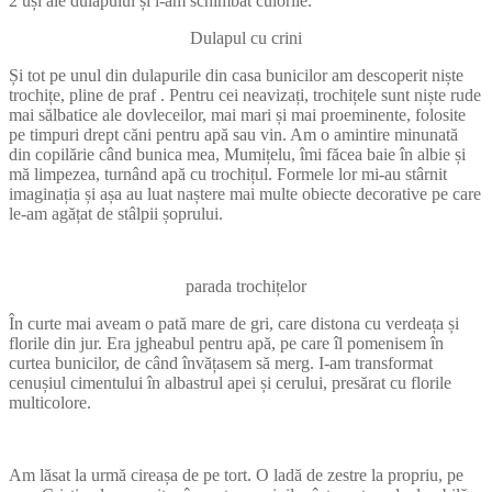
2 uși ale dulapului și i-am schimbat culorile.
Dulapul cu crini
Și tot pe unul din dulapurile din casa bunicilor am descoperit niște
trochițe, pline de praf . Pentru cei neavizați, trochițele sunt niște rude
mai sălbatice ale dovleceilor, mai mari și mai proeminente, folosite
pe timpuri drept căni pentru apă sau vin. Am o amintire minunată
din copilărie când bunica mea, Mumițelu, îmi făcea baie în albie și
mă limpezea, turnând apă cu trochițul. Formele lor mi-au stârnit
imaginația și așa au luat naștere mai multe obiecte decorative pe care
le-am agățat de stâlpii șoprului.
parada trochițelor
În curte mai aveam o pată mare de gri, care distona cu verdeața și
florile din jur. Era jgheabul pentru apă, pe care îl pomenisem în
curtea bunicilor, de când învățasem să merg. I-am transformat
cenușiul cimentului în albastrul apei și cerului, presărat cu florile
multicolore.
Am lăsat la urmă cireașa de pe tort. O ladă de zestre la propriu, pe