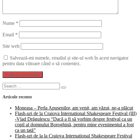
Nume
*
Email
*
Site web
Salvează-mi numele, emailul și site-ul web în acest navigator
pentru data viitoare când o să comentez.
Search
Search
for:
Articole recente
Moneasa – Perla Apusenilor, am venit, am văzut, ne-a plăcut
Flash-uri de la Craiova International Shakespeare Festival (III)
-Vlad Drăgulescu “Dacă a fi să vorbim despre festival ca un
copil al domnului Boroghină, pentru mine evenimentul a fost
ca un tată”
Flash-uri de la la Craiova International Shakespeare Festival