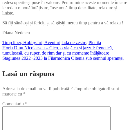
redescoperite și puse în valoare. Pentru mine aceste momente în care
le redau o nouă înfățisare, înseamnă timp de calitate, relaxare și
liniște.
Să fiți sănătoși și fericiți și să găsiți mereu timp pentru a vă relaxa !
Diana Nedelcu
Timp liber, Hobby-uri, Aventuri
lada de zestre
,
Plenița
Horia Dinu Nicolaescu – Cico, o viață ca și jazzul: frenetică,
Navigare
tumultoasă, cu ruperi de ritm dar și cu momente înălțătoare
Stagiunea 2022 -2023 la Filarmonica Oltenia sub semnul speranței
în
Lasă un răspuns
articole
Adresa ta de email nu va fi publicată.
Câmpurile obligatorii sunt
marcate cu
*
Comentariu
*