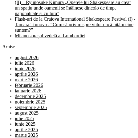
(II) – Ryunosuke Kimura „Operele lui Shakespeare au creat
un spațiu unde oamenii se întâlnesc dincolo de timp,
naționalitate și cultură”
Flash-uri de la Craiova International Shakespeare Festival (I) -
Tamara Trunova : “Cum să privim spre viitor dacă uităm cine
suntem?”
Milano -orașul vedetă al Lombardiei
Arhive
august 2026
iulie 2026
iunie 2026
aprilie 2026
martie 2026
februarie 2026
ianuarie 2026
decembrie 2025
noiembrie 2025
septembrie 2025
august 2025
iulie 2025
iunie 2025
aprilie 2025
martie 2025