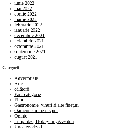
iunie 2022
mai 2022
aprilie 2022
martie 2022
februarie 2022
ianuarie 2022
decembrie 2021
noiembrie 2021
octombrie 2021
septembrie 2021
august 2021
Categorii
Advertoriale
Arte
călătorii
Fără categorie
Film
Gastronomie, vinuri și alte finețuri
Oameni care ne inspiră
Opinie
Timp liber, Hobby-uri, Aventuri
Uncategorized