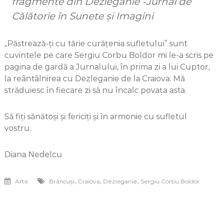
fragmente din Dezleganie -Jurnal de
Călătorie în Sunete și Imagini
„Păstrează-ți cu tărie curățenia sufletului” sunt
cuvintele pe care Sergiu Corbu Boldor mi le-a scris pe
pagina de gardă a Jurnalului, în prima zi a lui Cuptor,
la reântâlnirea cu Dezleganie de la Craiova. Mă
străduiesc în fiecare zi să nu încalc povața asta.
Să fiți sănătoși și fericiți și în armonie cu sufletul
vostru.
Diana Nedelcu
,
,
,
Arte
Brâncuși
Craiova
Dezleganie
Sergiu Corbu Boldor