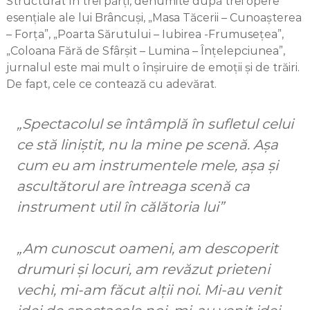
Structurat în trei părți, denumite după trei opere
esențiale ale lui Brâncuși, „Masa Tăcerii – Cunoașterea
– Forța”, „Poarta Sărutului – Iubirea -Frumusețea”,
„Coloana Fără de Sfârșit – Lumina – Înțelepciunea”,
jurnalul este mai mult o înșiruire de emoții și de trăiri.
De fapt, cele ce contează cu adevărat.
„Spectacolul se întâmplă în sufletul celui
ce stă liniștit, nu la mine pe scenă. Așa
cum eu am instrumentele mele, așa și
ascultătorul are întreaga scenă ca
instrument util în călătoria lui”
„Am cunoscut oameni, am descoperit
drumuri și locuri, am revăzut prieteni
vechi, mi-am făcut alții noi. Mi-au venit