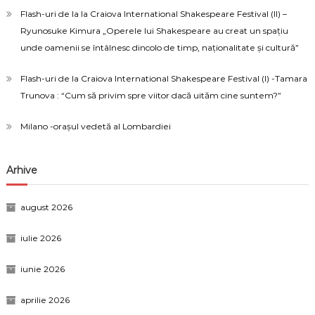
Flash-uri de la la Craiova International Shakespeare Festival (II) –
Ryunosuke Kimura „Operele lui Shakespeare au creat un spațiu
unde oamenii se întâlnesc dincolo de timp, naționalitate și cultură”
Flash-uri de la Craiova International Shakespeare Festival (I) -Tamara
Trunova : “Cum să privim spre viitor dacă uităm cine suntem?”
Milano -orașul vedetă al Lombardiei
Arhive
august 2026
iulie 2026
iunie 2026
aprilie 2026