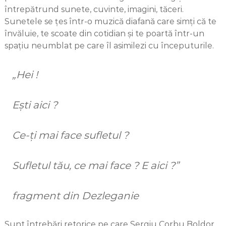
întrepătrund sunete, cuvinte, imagini, tăceri.
Sunetele se țes într-o muzică diafană care simți că te
învăluie, te scoate din cotidian și te poartă într-un
spațiu neumblat pe care îl asimilezi cu începuturile.
„Hei !
Ești aici ?
Ce-ți mai face sufletul ?
Sufletul tău, ce mai face ? E aici ?
”
fragment din Dezleganie
Sunt întrebări retorice pe care Sergiu Corbu Boldor