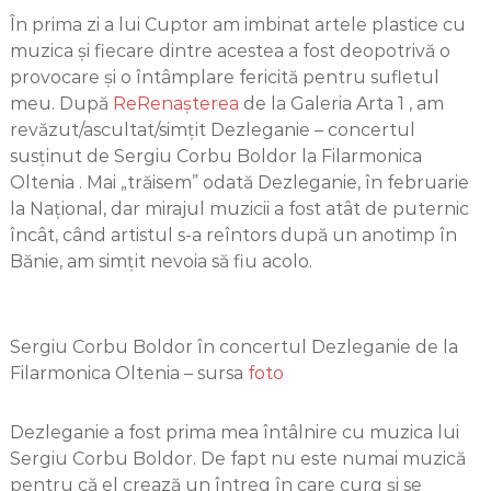
În prima zi a lui Cuptor am imbinat artele plastice cu
muzica și fiecare dintre acestea a fost deopotrivă o
provocare și o întâmplare fericită pentru sufletul
meu. După
ReRenașterea
de la Galeria Arta 1 , am
revăzut/ascultat/simțit Dezleganie – concertul
susținut de Sergiu Corbu Boldor la Filarmonica
Oltenia . Mai „trăisem” odată Dezleganie, în februarie
la Național, dar mirajul muzicii a fost atât de puternic
încât, când artistul s-a reîntors după un anotimp în
Bănie, am simțit nevoia să fiu acolo.
Sergiu Corbu Boldor în concertul Dezleganie de la
Filarmonica Oltenia – sursa
foto
Dezleganie a fost prima mea întâlnire cu muzica lui
Sergiu Corbu Boldor. De fapt nu este numai muzică
pentru că el crează un întreg în care curg și se