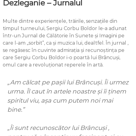
Dezleganie – Jurnalul
Multe dintre experiențele, trăirile, senzațiile din
timpul turneului, Sergiu Corbu Boldor le-a adunat
într-un Jurnal de Călătorie în Sunete și Imagini pe
care l-am „sorbit”, ca și muzica lui, dealtfel. În jurnal ,
se regăsesc în cuvinte admirația și recunoștința pe
care Sergiu Corbu Boldor i-o poartă lui Brâncuși,
omul care a revoluționat reperele în artă.
„Am călcat pe pașii lui Brâncuși. Îi urmez
urma. Îl caut în artele noastre și îi ținem
spiritul viu, așa cum putem noi mai
bine.”
„Îi sunt recunoscător lui Brâncuși ,