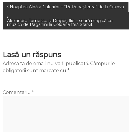
Navigare
Noaptea Albă a Galeriilor – “ReRenașterea” de la Craiova
în
Alexandru Tomescu și Dragoș Ilie – seară magică cu
muzică de Paganini la Coloana fără Sfârșit
articole
Lasă un răspuns
Adresa ta de email nu va fi publicată.
Câmpurile
obligatorii sunt marcate cu
*
Comentariu
*