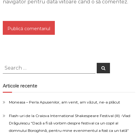
navigator pentru data viitoare când o să comentez.
Search
Search
for:
Articole recente
Moneasa – Perla Apusenilor, am venit, am văzut, ne-a plăcut
Flash-uri de la Craiova International Shakespeare Festival (III) -Vlad
Drăgulescu “Dacă a fi să vorbim despre festival ca un copil al
domnului Boroghină, pentru mine evenimentul a fost ca un tată”