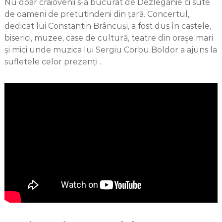
Nu doar craiovenii s-a bucurat de Dezleganie ci sute
de oameni de pretutindeni din țară. Concertul,
dedicat lui Constantin Brâncuși, a fost dus în castele,
biserici, muzee, case de cultură, teatre din orașe mari
și mici unde muzica lui Sergiu Corbu Boldor a ajuns la
sufletele celor prezenți .