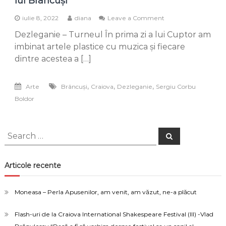
lui Brâncuși
on
iulie 8, 2022
diana
Leave a Comment
Dezleganie
Dezleganie – Turneul În prima zi a lui Cuptor am
–
sculpturi
imbinat artele plastice cu muzica și fiecare
muzicale
dintre acestea a […]
pe
urma
lui
,
,
,
Arte
Brâncuși
Craiova
Dezleganie
Sergiu Corbu
Brâncuși
Boldor
Search
Search
for:
Articole recente
Moneasa – Perla Apusenilor, am venit, am văzut, ne-a plăcut
Flash-uri de la Craiova International Shakespeare Festival (III) -Vlad