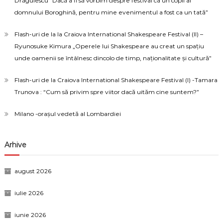
Drăgulescu “Dacă a fi să vorbim despre festival ca un copil al
domnului Boroghină, pentru mine evenimentul a fost ca un tată”
Flash-uri de la la Craiova International Shakespeare Festival (II) –
Ryunosuke Kimura „Operele lui Shakespeare au creat un spațiu
unde oamenii se întâlnesc dincolo de timp, naționalitate și cultură”
Flash-uri de la Craiova International Shakespeare Festival (I) -Tamara
Trunova : “Cum să privim spre viitor dacă uităm cine suntem?”
Milano -orașul vedetă al Lombardiei
Arhive
august 2026
iulie 2026
iunie 2026