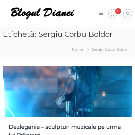
Skip
Blogul
to
0
Dianei
content
Blognotes
de
opinie,
Etichetă:
Sergiu Corbu Boldor
călătorii
și
alte
Home
Sergiu Corbu Boldor
finețuri
Dezleganie – sculpturi muzicale pe urma