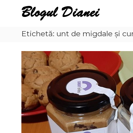
Skip
Blogul
to
Dianei
content
Blognotes
de
Etichetă:
unt de migdale și cu
opinie,
călătorii
și
alte
finețuri