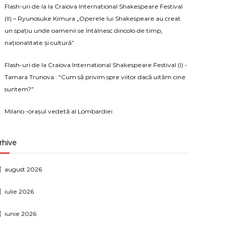
Flash-uri de la la Craiova International Shakespeare Festival
(II) – Ryunosuke Kimura „Operele lui Shakespeare au creat
un spațiu unde oamenii se întâlnesc dincolo de timp,
naționalitate și cultură”
Flash-uri de la Craiova International Shakespeare Festival (I) -
Tamara Trunova : “Cum să privim spre viitor dacă uităm cine
suntem?”
Milano -orașul vedetă al Lombardiei
rhive
august 2026
iulie 2026
iunie 2026