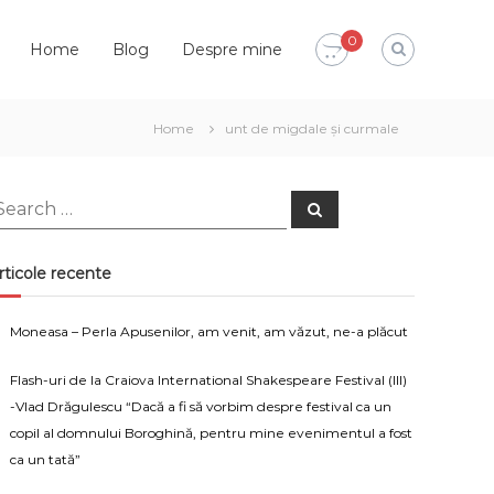
0
Home
Blog
Despre mine
Home
unt de migdale și curmale
earch
Search
or:
rticole recente
Moneasa – Perla Apusenilor, am venit, am văzut, ne-a plăcut
Flash-uri de la Craiova International Shakespeare Festival (III)
-Vlad Drăgulescu “Dacă a fi să vorbim despre festival ca un
copil al domnului Boroghină, pentru mine evenimentul a fost
ca un tată”