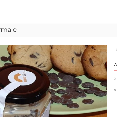
rmale
S
f
A