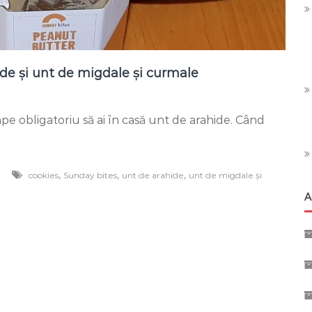
ide și unt de migdale și curmale
okies
pe obligatoriu să ai în casă unt de arahide. Când
licioase
t
ahide
,
,
,
cookies
Sunday bites
unt de arahide
unt de migdale și
A
t
gdale
rmale