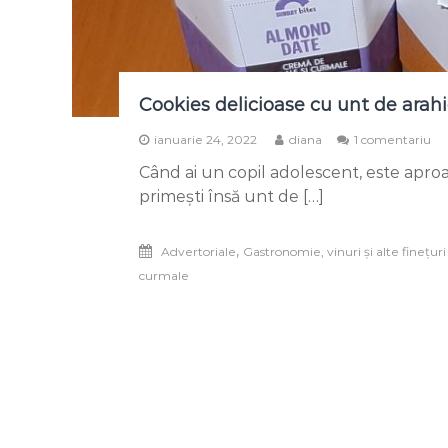
Cookies delicioase cu unt de arah
la
ianuarie 24, 2022
diana
1 comentariu
Co
Când ai un copil adolescent, este aproa
de
cu
primești însă unt de […]
un
de
ar
,
Advertoriale
Gastronomie, vinuri și alte finețuri
și
curmale
un
de
mi
și
cu