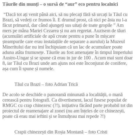
Tăurile din munți – o sursă de “aur” eco pentru localnici
“Dacă tot ați venit până aici, să nu plecați fără să urcați la Tăul cu
Brazi, să vedeți ce frumos îi. E drumul prost, că nici pe ăsta nu l-a
făcut primarul, dar când ajungeți sus uitați de toate gropile ” Am
mers pe mâna Mariei Cezarea și nu am regretat. Auzisem de tăuri
(acumulări artificiale de apă create pentru a pune în mișcare
șteampurile care erau instalațiile de separare a aurului) la Muzeul
Mineritului dar nu imi închipuiam că un lac de acumulare poate
aduna atâta frumusețe. Tăurile au fost amenajate în timpul Imperiului
Austro-Ungar și se spune că erau in jur de 100 . Acum mai sunt doar
8, iar Tăul cu Brazi unde am ajuns noi este înconjurat de conifere,
așa cum îi spune și numele.
Tăul cu Brazi – foto Adrian Trică
De acolo se deschide o panoramă minunată a localității, o mană
cerească pentru fotografi. Ca divertisment, lacul fusese populat de
RMGC cu crap chinezesc (?!), inițiativa făcând parte probabil tot din
proiectul de reamenajare al zonei (nu am înțeles de ce chinezești,
poate că erau mai ieftini și se înmulțeau mai repede ?!)
Crapii chinezești din Roșia Montană – foto Cristi