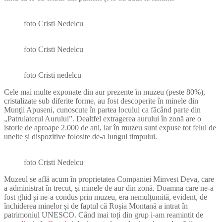
foto Cristi Nedelcu
foto Cristi Nedelcu
foto Cristi nedelcu
Cele mai multe exponate din aur prezente în muzeu (peste 80%),
cristalizate sub diferite forme, au fost descoperite în minele din
Munţii Apuseni, cunoscute în partea locului ca făcând parte din
„Patrulaterul Aurului”. Dealtfel extragerea aurului în zonă are o
istorie de aproape 2.000 de ani, iar în muzeu sunt expuse tot felul de
unelte și dispozitive folosite de-a lungul timpului.
foto Cristi Nedelcu
Muzeul se află acum în proprietatea Companiei Minvest Deva, care
a administrat în trecut, şi minele de aur din zonă. Doamna care ne-a
fost ghid și ne-a condus prin muzeu, era nemulțumită, evident, de
închiderea minelor și de faptul că Roșia Montană a intrat în
patrimoniul UNESCO. Când mai toți din grup i-am reamintit de