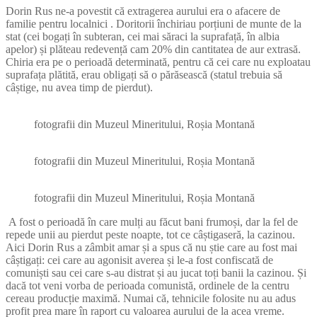
Dorin Rus ne-a povestit că extragerea aurului era o afacere de
familie pentru localnici . Doritorii închiriau porțiuni de munte de la
stat (cei bogați în subteran, cei mai săraci la suprafață, în albia
apelor) și plăteau redevență cam 20% din cantitatea de aur extrasă.
Chiria era pe o perioadă determinată, pentru că cei care nu exploatau
suprafața plătită, erau obligați să o părăsească (statul trebuia să
câștige, nu avea timp de pierdut).
fotografii din Muzeul Mineritului, Roșia Montană
fotografii din Muzeul Mineritului, Roșia Montană
fotografii din Muzeul Mineritului, Roșia Montană
A fost o perioadă în care mulți au făcut bani frumoși, dar la fel de
repede unii au pierdut peste noapte, tot ce câștigaseră, la cazinou.
Aici Dorin Rus a zâmbit amar și a spus că nu știe care au fost mai
câștigați: cei care au agonisit averea și le-a fost confiscată de
comuniști sau cei care s-au distrat și au jucat toți banii la cazinou. Și
dacă tot veni vorba de perioada comunistă, ordinele de la centru
cereau producție maximă. Numai că, tehnicile folosite nu au adus
profit prea mare în raport cu valoarea aurului de la acea vreme.