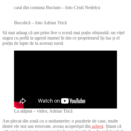
casă din comuna Bucium – foto Cristi Nedelcu
Bucolică – foto Adrian Trică
Să mai adaug că am prins live o scenă mai puțin obișnuită: un vițel
sugea cu poftă la ugerul mamei în tim ce proprietarul își lua și el
porția de lapte de la aceeași sursă
La alăptat – video, Adrian Trică
Am plecat din zonă cu o nedumerire: o puzderie de case, multe
dintre ele noi sau renovate, aveau acoperișul din
azbest
. Știam că