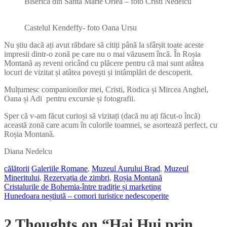
Biserica din Sântă Mărie Orlea – foto Cristi Nedelcu
Castelul Kendeffy- foto Oana Ursu
Nu știu dacă ați avut răbdare să citiți până la sfârșit toate aceste
impresii dintr-o zonă pe care nu o mai văzusem încă. În Roșia
Montană aș reveni oricând cu plăcere pentru că mai sunt atâtea
locuri de vizitat și atâtea povești și intâmplări de descoperit.
Mulțumesc companionilor mei, Cristi, Rodica și Mircea Anghel,
Oana și Adi pentru excursie și fotografii.
Sper că v-am făcut curioși să vizitați (dacă nu ați făcut-o încă)
această zonă care acum în culorile toamnei, se asortează perfect, cu
Roșia Montană.
Diana Nedelcu
călătorii
Galeriile Romane
,
Muzeul Aurului Brad
,
Muzeul
Mineritului
,
Rezervația de zimbri
,
Roșia Montană
Cristalurile de Bohemia-între tradiție și marketing
Navigare
Hunedoara neștiută – comori turistice nedescoperite
în
2 Thoughts on “Hai Hui prin