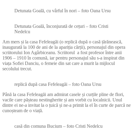
Detunata Goală, cu vârful în nori – foto Oana Ursu
Detunata Goală, înconjurată de cețuri – foto Cristi
Nedelcu
Am mers și la casa Fefeleagăi (o replică după o casă țărănească,
inaugurată la 100 de ani de la apariția cărții), personajul din opera
scriitorului Ion Agârbiceanu. Scriitorul a fost profesor între anii
1906 – 1910 în comună, iar pentru personajul său s-a inspirat din
viața Sofiei Danciu, o femeie din sat care a murit la mijlocul
secolului trecut.
replică după casa Fefeleagăi – foto Oana Ursu
Până la casa Fefeleagăi am admirat casele și curțile pline de flori,
vacile care pășteau nestingherite și am vorbit cu localnicii. Unul
dintre ei ne-a invitat la o țuică și ne-a primit la el în curte de parcă ne
cunoșteam de o viață.
casă din comuna Bucium – foto Cristi Nedelcu