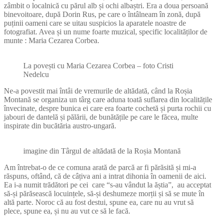
zâmbit o localnică cu părul alb și ochi albaștri. Era a doua persoană
binevoitoare, după Dorin Rus, pe care o întâlneam în zonă, după
puținii oameni care se uitau suspicios la aparatele noastre de
fotografiat. Avea și un nume foarte muzical, specific localităților de
munte : Maria Cezarea Corbea.
La povești cu Maria Cezarea Corbea – foto Cristi
Nedelcu
Ne-a povestit mai întâi de vremurile de altădată, când la Roșia
Montană se organiza un târg care aduna toată suflarea din localitățile
învecinate, despre bunica ei care era foarte cochetă și purta rochii cu
jabouri de dantelă și pălării, de bunătățile pe care le făcea, multe
inspirate din bucătăria austro-ungară.
imagine din Târgul de altădată de la Roșia Montană
Am întrebat-o de ce comuna arată de parcă ar fi părăsită și mi-a
răspuns, oftând, că de câțiva ani a intrat dihonia în oamenii de aici.
Ea i-a numit trădători pe cei care “s-au vândut la ăștia”, au acceptat
să-și părăsească locuințele, să-și deshumeze morții și să se mute în
altă parte. Noroc că au fost destui, spune ea, care nu au vrut să
plece, spune ea, și nu au vut ce să le facă.