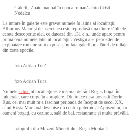
Galerii, săpate manual în epoca romană- foto Cristi
Nedelcu
La intrare în galerie este gravat numele în latină al localității,
Alburnus Maior și de asemenea este reprodusă una dintre tăblițele
cerate descoperite aici, ce datează din 131 e.n., unde apare pentru
prima oară numele latin al localității . Vestigii ale perioadei de
exploatare romane sunt expuse și în fața galeriilor, alături de utilaje
din toate epocile.
foto Adrian Trică
foto Adrian Trică
Numele
actual
al localității este inspirat de râul Roșia, bogat în
minerale, care curge în apropiere. Din tot ce ne-a povestit Dorin
Rus, cel mai mult m-a fascinat perioada de început de secol XX,
când Roșia Montană devenise un centru puternic al Apusenilor, cu
oameni bogați, cu cazinou, sală de bal, restaurante și multe prăvălii.
fotografii din Muzeul Mineritului, Roșia Montană