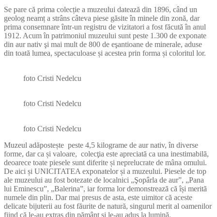
Se pare că prima colecție a muzeului datează din 1896, când un
geolog neamț a strâns câteva piese găsite în minele din zonă, dar
prima consemnare într-un registru de vizitatori a fost făcută în anul
1912. Acum în patrimoniul muzeului sunt peste 1.300 de exponate
din aur nativ şi mai mult de 800 de eşantioane de minerale, aduse
din toată lumea, spectaculoase și acestea prin forma și coloritul lor.
foto Cristi Nedelcu
foto Cristi Nedelcu
foto Cristi Nedelcu
Muzeul adăpostește peste 4,5 kilograme de aur nativ, în diverse
forme, dar ca și valoare, colecţia este apreciată ca una inestimabilă,
deoarece toate piesele sunt diferite și neprelucrate de mâna omului.
De aici și UNICITATEA exponatelor și a muzeului. Piesele de top
ale muzeului au fost botezate de localnici „Şopârla de aur”, „Pana
lui Eminescu”, „Balerina”, iar forma lor demonstrează că își merită
numele din plin. Dar mai presus de asta, este uimitor că aceste
delicate bijuterii au fost făurite de natură, singurul merit al oamenilor
fiind că le-au extras din pământ și le-au adus la lumină.