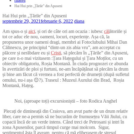
călătorii
Hai Hui prin „Țările” din Apuseni
Hai Hui prin „Țările” din Apuseni
septembrie 29, 2021
februarie 6, 2022
diana
Am spus-o și
aici
, și ori de câte ori am ocazia : iubesc
căl
ătoriile și
tot ce aduc ele nou, oameni, locuri, experiențe. Așa că, la
propunerea unor oameni dragi, membri ai Fotoclubului Mihai Dan
Călinescu, pe principiul “dintr-un zis abia vru”, am acceptat cu
plăcere și nerăbdare eu și
Cristi
, să plecăm în „Țările” din Apuseni,
pe care n-o mai vizitasem :Țara Hațegului și Țara Moților, cu un
obiectiv obligatoriu, Roșia Montană. În ciuda prognozei ce abunda
în avertizări de ploi și furtuni, ne-am încăpățânat să plecăm la drum
și bine am făcut că vremea a fost perfectă de drumeții (după sufletul
omului, nu-i așa 😊?). Traseul : Muzeul Aurului din Brad, Roșia
Montană, Hațeg.
Noi, (aproape toți) excursioniștii – foto Rodica Anghel
Plecați de dimineață din Craiova, am avut parte de un drum relativ
liber, care ne-a permis să ne bucurăm de frumusețea Văii Jiului, cu
copacii încă de un verde intens. Când treci de Petroșani și intri în
zona Apusenilor, parcă timpul curge mai molcom. Sigur,
sentimentul ăsta îl aveam pentru că mă eliberasem de stresul