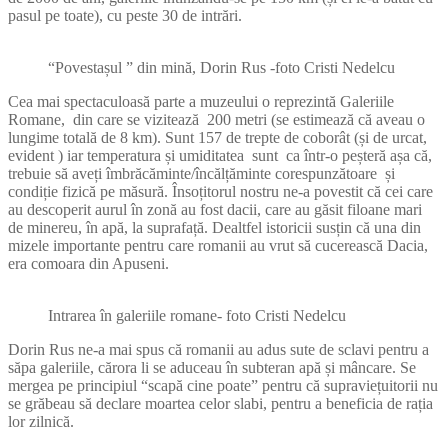
pasul pe toate), cu peste 30 de intrări.
“Povestașul ” din mină, Dorin Rus -foto Cristi Nedelcu
Cea mai spectaculoasă parte a muzeului o reprezintă Galeriile
Romane, din care se vizitează 200 metri (se estimează că aveau o
lungime totală de 8 km). Sunt 157 de trepte de coborât (și de urcat,
evident ) iar temperatura și umiditatea sunt ca într-o peșteră așa că,
trebuie să aveți îmbrăcăminte/încălțăminte corespunzătoare și
condiție fizică pe măsură. Însoțitorul nostru ne-a povestit că cei care
au descoperit aurul în zonă au fost dacii, care au găsit filoane mari
de minereu, în apă, la suprafață. Dealtfel istoricii susțin că una din
mizele importante pentru care romanii au vrut să cucerească Dacia,
era comoara din Apuseni.
Intrarea în galeriile romane- foto Cristi Nedelcu
Dorin Rus ne-a mai spus că romanii au adus sute de sclavi pentru a
săpa galeriile, cărora li se aduceau în subteran apă și mâncare. Se
mergea pe principiul “scapă cine poate” pentru că supraviețuitorii nu
se grăbeau să declare moartea celor slabi, pentru a beneficia de rația
lor zilnică.