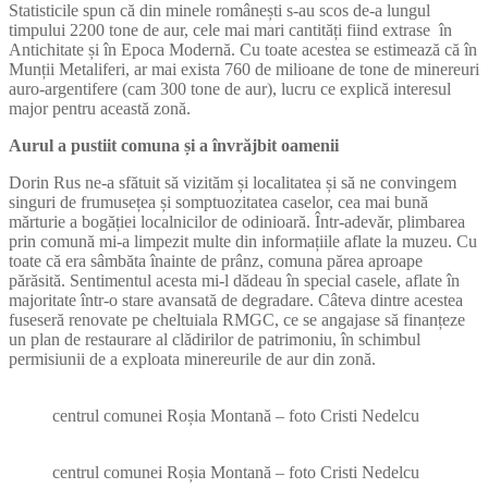
Statisticile spun că din minele românești s-au scos de-a lungul
timpului 2200 tone de aur, cele mai mari cantități fiind extrase în
Antichitate și în Epoca Modernă. Cu toate acestea se estimează că în
Munții Metaliferi, ar mai exista 760 de milioane de tone de minereuri
auro-argentifere (cam 300 tone de aur), lucru ce explică interesul
major pentru această zonă.
Aurul a pustiit comuna și a învrăjbit oamenii
Dorin Rus ne-a sfătuit să vizităm și localitatea și să ne convingem
singuri de frumusețea și somptuozitatea caselor, cea mai bună
mărturie a bogăției localnicilor de odinioară. Într-adevăr, plimbarea
prin comună mi-a limpezit multe din informațiile aflate la muzeu. Cu
toate că era sâmbăta înainte de prânz, comuna părea aproape
părăsită. Sentimentul acesta mi-l dădeau în special casele, aflate în
majoritate într-o stare avansată de degradare. Câteva dintre acestea
fuseseră renovate pe cheltuiala RMGC, ce se angajase să finanțeze
un plan de restaurare al clădirilor de patrimoniu, în schimbul
permisiunii de a exploata minereurile de aur din zonă.
centrul comunei Roșia Montană – foto Cristi Nedelcu
centrul comunei Roșia Montană – foto Cristi Nedelcu