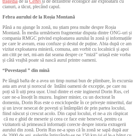
tragedia
de la
Certej
și de dezastrele ecologice ale exploatării cu
cianuri, a tăcut, plecând capul.
Febra aurului de la Roșia Montană
Până a nu ajunge în zonă, nu știam prea multe despre Roșia
Montană. În media urmărisem fragmentar disputa dintre ONG-uri și
compania RMGC privind exploatarea aurului în zonă și informațiile
pe care le aveam, erau confuze și destul de puține. Abia după ce am
vizitat exploatarea minieră, comuna, am vorbit cu localnicii și apoi
am citit pe net, mi-am dat seama despre ce “miză” uriașă este vorba
și câtă vrajbă poate să nască aurul printre oameni.
“Povestașul ” din mină
Pe lângă bafta de a avea un timp numai bun de plimbare, în excursia
asta am avut și norocul de întâlni oameni de excepție, pe care nu
poți să îi uiți prea ușor. Unul dintre ei este inginerul Dorin Rus, cel
care ne-a însoțit în muzeu. Inginer minier, cu un doctorat în
domeniu, Dorin Rus este o enciclopedie în ce privește mineritul, dar
și un izvor nesecat de povești și întâmplări de prin partea locului,
fiind născut și crescut acolo. Din capul locului, el ne-a zis răspicat
că nu e ghid de meserie și ceea ce face este benevol, pentru ca
vizitatorii să primească informații corecte despre istoria extragerii
aurului din zonă. Dorin Rus ne-a spus că în zonă se sapă după aur
de 2000 de ani, galeriile întinzându-se pe 150 km (și el le-a bătut cu