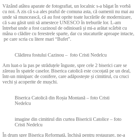
Văzând atâtea aparate de fotografiat, un localnic s-a băgat în vorbă
cu noi. A zis că s-a ales praful de comuna asta, că oamenii nu mai au
unde să muncească, că au fost oprite toate lucrările de modernizare,
că s-au găsit unii să amestece UNESCO în treburile lor. L-am
întrebat unde a fost cazinoul de odinioară și mi-a arătat scârbit cu
mâna o clădire cu ferestrele sparte, dar cu stucaturile aproape intacte,
pe care scria cu litere mari “Bufet”.
Clădirea fostului Cazinou – foto Cristi Nedelcu
Am luat-o la pas pe străduțele înguste, spre cele 2 biserici care se
zăreau în spatele caselor. Biserica catolică este cocoțată pe un deal,
într-un miniparc de conifere, care adăpostește și cimitirul, cu cruci
vechi și acoperite de mușchi.
Biserica Catolică din Roșia Montană – foto Cristi
Nedelcu
imagine din cimitirul din curtea Bisericii Catolice – foto
Cristi Nedelcu
În drum spre Biserica Reformată, închisă pentru restaurare, ne-a