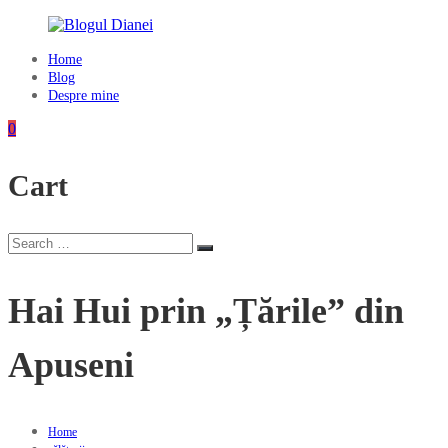
Skip
to
content
Home
Blogul
Blog
Dianei
Despre mine
Blognotes
0
de
opinie,
Cart
călătorii
și
alte
finețuri
Search
Search
for:
Hai Hui prin „Țările” din
Apuseni
Home