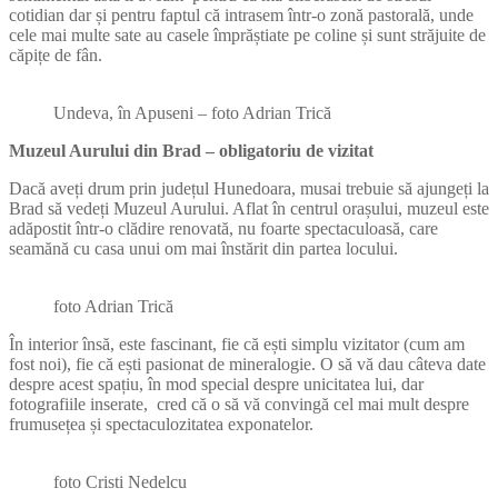
cotidian dar și pentru faptul că intrasem într-o zonă pastorală, unde
cele mai multe sate au casele împrăștiate pe coline și sunt străjuite de
căpițe de fân.
Undeva, în Apuseni – foto Adrian Trică
Muzeul Aurului din Brad – obligatoriu de vizitat
Dacă aveți drum prin județul Hunedoara, musai trebuie să ajungeți la
Brad să vedeți Muzeul Aurului. Aflat în centrul orașului, muzeul este
adăpostit într-o clădire renovată, nu foarte spectaculoasă, care
seamănă cu casa unui om mai înstărit din partea locului.
foto Adrian Trică
În interior însă, este fascinant, fie că ești simplu vizitator (cum am
fost noi), fie că ești pasionat de mineralogie. O să vă dau câteva date
despre acest spațiu, în mod special despre unicitatea lui, dar
fotografiile inserate, cred că o să vă convingă cel mai mult despre
frumusețea și spectaculozitatea exponatelor.
foto Cristi Nedelcu