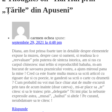
articole
„Țările” din Apuseni”
carmen ochea
spune:
septembrie 29, 2021 la 4:48 pm
Diana, am fost prinsa foarte tare in detaliile despre elementele
expuse la muzeu, despre case si oameni, si readusa la o
„reevaluare” prin puterea de sinteza istorica, am si ras cu
carpul chinezesc mai ieftin si reproductibil hahaha, m-am
bucurat de savoarea praznicului vostru, a ajuns mirosul pana
la mine ! Cred ca este foarte multa munca sa scrii articol cu
rigoare dar si cu poezie, te gandesti sa scrii o carte cu drumetii
? Cum probabil nu voi mai face chiar atat de multe excursii
prin tara de acum inainte (doar cateva) , mi-ar place sa „te”
citesc si sa le traiesc prin „delegatie” !Si imi plac la nebunie
expressile astea, „musai”, „haihui” si altele ! Pe curand,
nerabdatoare sa te citesc !
Răspunde