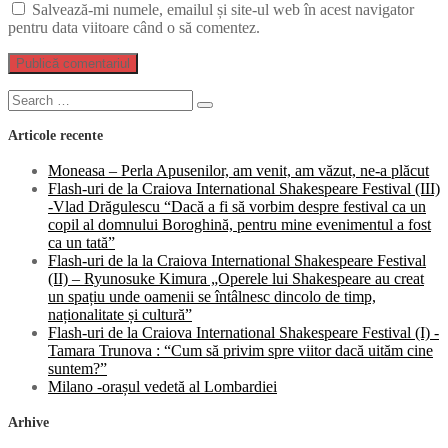
Salvează-mi numele, emailul și site-ul web în acest navigator
pentru data viitoare când o să comentez.
Search
Search
for:
Articole recente
Moneasa – Perla Apusenilor, am venit, am văzut, ne-a plăcut
Flash-uri de la Craiova International Shakespeare Festival (III)
-Vlad Drăgulescu “Dacă a fi să vorbim despre festival ca un
copil al domnului Boroghină, pentru mine evenimentul a fost
ca un tată”
Flash-uri de la la Craiova International Shakespeare Festival
(II) – Ryunosuke Kimura „Operele lui Shakespeare au creat
un spațiu unde oamenii se întâlnesc dincolo de timp,
naționalitate și cultură”
Flash-uri de la Craiova International Shakespeare Festival (I) -
Tamara Trunova : “Cum să privim spre viitor dacă uităm cine
suntem?”
Milano -orașul vedetă al Lombardiei
Arhive