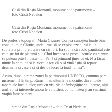
Casă din Roșia Montană, monument de patrimoniu –
foto Cristi Nedelcu
Casă din Roșia Montană, monument de patrimoniu –
foto Cristi Nedelcu
De profesie topograf, Maria Cezarea Corbea cunoștea foarte bine
zona, numită Cârnic, unde urma să se exploateze aurul la la
suprafata prin prelucrare cu cianuri. Ea spune că acolo pamântul este
ca niște foi de plăcintă și “ Cînd începea să puște, lacurile cu cianuri
se puteau prăvăli peste noi. Până și primarul ținea cu ei. N-a făcut
nimic în comună și le zicea la toți că o să vină ăștia să repare
drumurile și casele și să dea de lucru la toată lumea”.
Acum, după intrarea zonei în patrimoniul UNESCO, comuna pare
încremenită în timp. Rămân nemulțumirile mocnite, din ambele
tabere ale localnicilor, unii cu visurile de îmbogățire spulberate, alții
amărâți că interesele unora le-au distrus comunitatea și au semănat
vrajbă între oameni.
stradă din Roșia Montană – foto Cristi Nedelcu