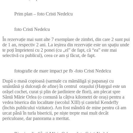
Prim plan – foto Cristi Nedelcu
foto Cristi Nedelcu
În rezervație mai sunt alte 7 exemplare de zimbri, din care 2 sunt pui
de 1 an, respectiv 2 ani. La ieșirea din rezervație este un spațiu unde
te poți împrieteni cu 2 ponei (cu „el” de fapt, că “ea” este mai
selectivă cu publicul), ceea ce am și făcut, de fapt.
fotografie de mare impact pe fb -foto Cristi Nedelcu
După o masă copioasă (sarmale cu mămăligă și papanași cu
smântână și dulceață de afine) în centrul orașului (Hațegul este un
orășel cochet, curat și plin de jardiniere de flori), am plecat spre
Sântă Mărie Orlea (o comună la câțiva kilometri de oraș) pentru a
vedea biserica din localitate (secolul XIII) și castelul Kendeffy
(închis publicului vizitator). Am fost mândră de mine pentru că am
urcat până în turla bisericii, pe niște trepte mai mult decât
periculoase, dar panorama a meritat.