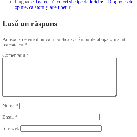
Pingback:
Toamna în culori și clipe de fericire – Blognotes de
opinie, călătorii și alte finețuri
Lasă un răspuns
Adresa ta de email nu va fi publicată.
Câmpurile obligatorii sunt
marcate cu
*
Comentariu
*
Nume
*
Email
*
Site web