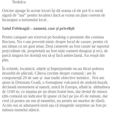
Nedelcu
Oricine ajunge în aceste locuri își dă seama că ele pot fi o sursă
sigură de “aur” pentru localnici dacă ar exista un plan coerent de
încurajare a turismului local .
Satul Fefeleagăi – oameni, case și priveliști
Pentru campare am rezervat pe booking o pensiune din comuna
Bucium. Nu v-am povestit nimic despre locul de cazare, pentru că
am rămas cu un gust amar. Deși camerele au fost curate iar raportul
preț/calitate ok, proprietarii au fost niște oameni dungoși și reci, de
parcă singura lor dorință era să-și facă antireclamă. Au reușit din
plin.
În schimb, localnicii, ulițele și împrejurimile ne-au făcut șederea
deosebit de plăcută. Câteva cuvinte despre comună : are în
componență 29 de sate și mai multe obiective turistice. Noi am
ajuns la Detunata Goală, o formaţiune vulcanică de andezit-bazalt,
declarată monument al naturii, unică în Europa, aflată la altitudinea
de 1169 m, cu mașina pe un drum foarte bun, dar destul de sinuos
(din comună un indicator îți spune că faci pe jos 45 de minute, dar
cred că pentru un om al muntelui, nu pentru un muritor de rând).
Acolo sus se adunaseră norii așa că imaginile surprinse au fost pe
măsura numelui stâncii.