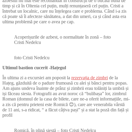
azbestul nu mai este recomandat în construcții de o bucată bună de
timp și că în Oltenia cel puțin, mulți renunțaseră cel puțin. Cristi a
întrebat un localnic, care nu înțelegea care e problema. Când i-a zis
că poate să îi afecteze sănătatea, a dat din umeri, ca și când asta era
ultima problemă pe care o avea pe cap.
Acoperișurile de azbest, o normalitate în zonă – foto
Cristi Nedelcu
foto Cristi Nedelcu
Ultimul bastion cucerit -Hațegul
În ultima zi a excursiei am poposit la
rezervația de zimbri
de la
Hațeg, găzduită de o padure frumoasă cu alei și bănci pentru popas.
Am ajuns undeva înainte de prânz și zimbrii erau tolăniți la umbră și
iși făceau siesta. Fotografii au avut noroc că “bulibașa” lor, zimbrul
Roman (domnul de la casa de bilete, care ne-a oferit informațiile, mi-
a zis că pentru prieteni este Romică 😊), care are venerabila vârstă
de 11 ani, s-a ridicat, “ a făcut câțiva pași” și a stat la poză din față și
profil
Romică, în plină siestă – foto Cristi Nedelcu