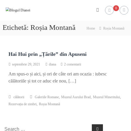
Skip
Blogul
0
to
Dianei
content
Blognotes
Etichetă:
Roșia Montană
de
Home
Roșia Montană
opinie,
călătorii
și
alte
finețuri
Hai Hui prin „Țările” din Apuseni
la
septembrie 29, 2021
diana
2 comentarii
Hai
Am spus-o și aici, și ori de câte ori am ocazia : iubesc
Hui
prin
călătoriile și tot ce aduc ele nou, […]
„Țările”
din
Apuseni
,
,
,
călătorii
Galeriile Romane
Muzeul Aurului Brad
Muzeul Mineritului
,
Rezervația de zimbri
Roșia Montană
Search
Search