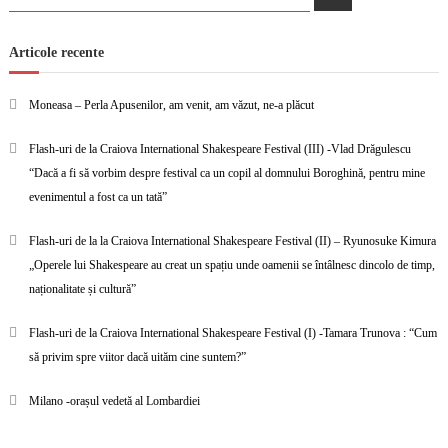
for:
Articole recente
Moneasa – Perla Apusenilor, am venit, am văzut, ne-a plăcut
Flash-uri de la Craiova International Shakespeare Festival (III) -Vlad Drăgulescu
“Dacă a fi să vorbim despre festival ca un copil al domnului Boroghină, pentru mine
evenimentul a fost ca un tată”
Flash-uri de la la Craiova International Shakespeare Festival (II) – Ryunosuke Kimura
„Operele lui Shakespeare au creat un spațiu unde oamenii se întâlnesc dincolo de timp,
naționalitate și cultură”
Flash-uri de la Craiova International Shakespeare Festival (I) -Tamara Trunova : “Cum
să privim spre viitor dacă uităm cine suntem?”
Milano -orașul vedetă al Lombardiei